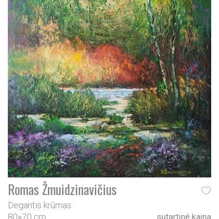
Romas Žmuidzinavičius
Degantis krūmas
80×70 cm
sutartinė kaina