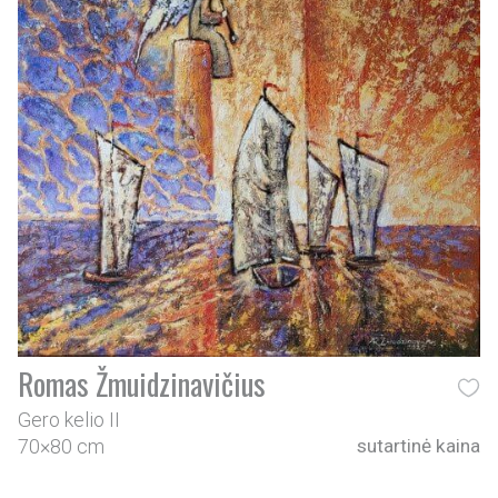
Romas Žmuidzinavičius
Gero kelio II
70×80 cm
sutartinė kaina