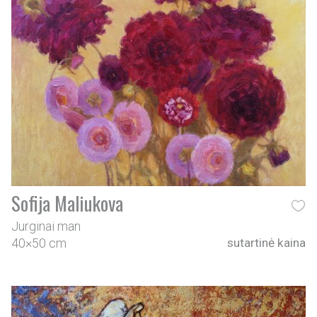
Sofija Maliukova
Jurginai man
40×50 cm
sutartinė kaina