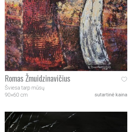
Romas Žmuidzinavičius
Šviesa tarp mūsų
90×60 cm
sutartinė kaina