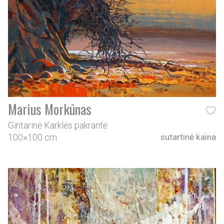
Marius Morkūnas
Gintarinė Karklės pakrantė
100×100 cm
sutartinė kaina