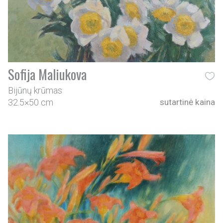
Sofija Maliukova
Bijūnų krūmas
32.5×50 cm
sutartinė kaina