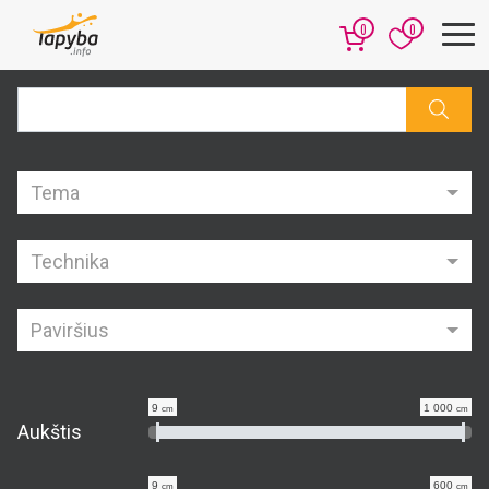
0
0
Tema
Technika
Paviršius
9
1 000
cm
cm
Aukštis
9
600
cm
cm