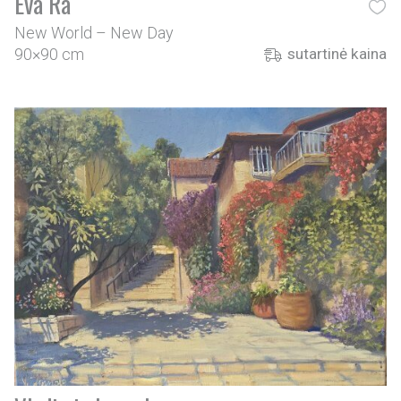
Eva Ra
New World – New Day
90×90 cm
sutartinė kaina