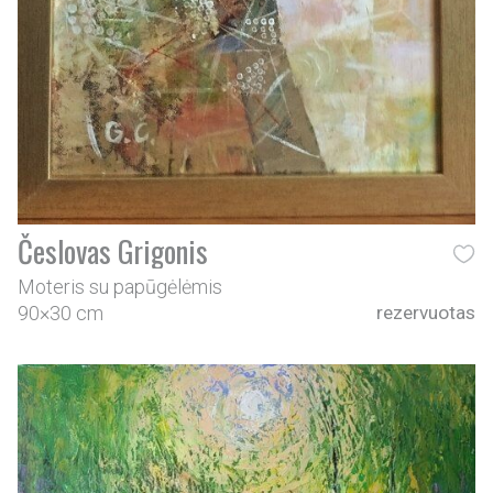
Česlovas Grigonis
Moteris su papūgėlėmis
90×30 cm
rezervuotas