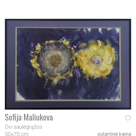
Sofija Maliukova
Dvi saulėgrąžos
50×70 cm
sutartinė kaina