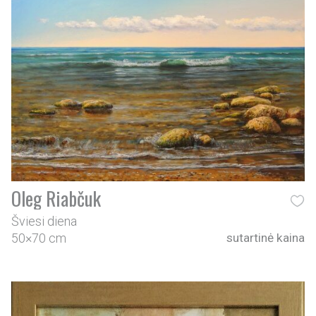
Oleg Riabčuk
Šviesi diena
50×70 cm
sutartinė kaina