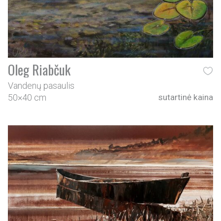
Oleg Riabčuk
Vandenų pasaulis
50×40 cm
sutartinė kaina