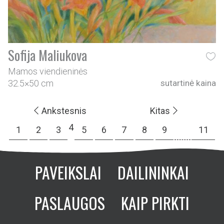
Sofija Maliukova
Mamos viendieninės
32.5×50 cm
sutartinė kaina
Ankstesnis
Kitas
4
1
2
3
5
6
7
8
9
…
11
PAVEIKSLAI
DAILININKAI
PASLAUGOS
KAIP PIRKTI