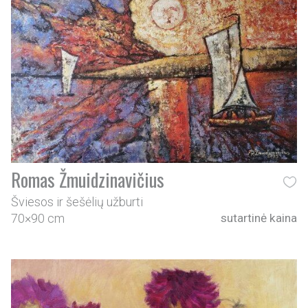
Romas Žmuidzinavičius
Šviesos ir šešėlių užburti
70×90 cm
sutartinė kaina