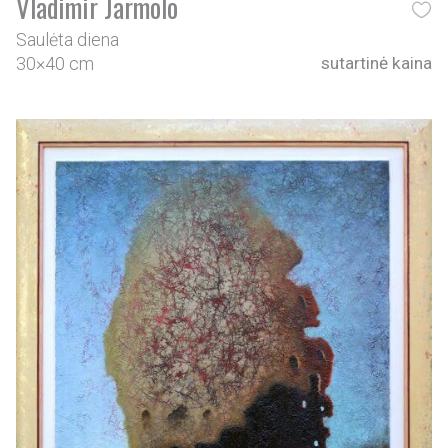
Vladimir Jarmolo
Saulėta diena
30×40 cm
sutartinė kaina