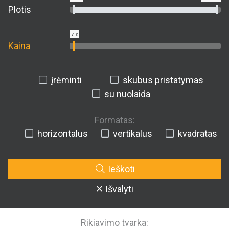
Plotis
7
€
Kaina
įrėminti
skubus pristatymas
su nuolaida
Formatas:
horizontalus
vertikalus
kvadratas
Ieškoti
Išvalyti
Rikiavimo tvarka: