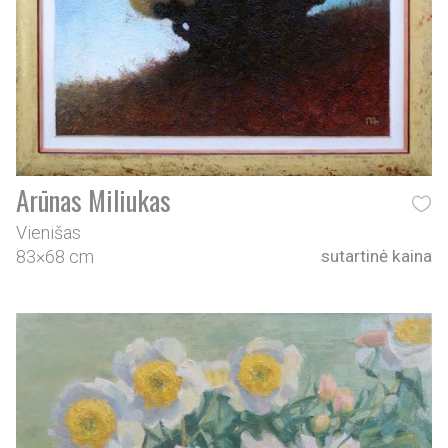
Arūnas Miliukas
Vienišas
83×68 cm
sutartinė kaina