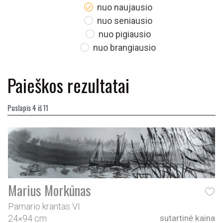
nuo naujausio
nuo seniausio
nuo pigiausio
nuo brangiausio
Paieškos rezultatai
Puslapis 4 iš 11
Marius Morkūnas
Pamario krantas VI
24×94 cm
sutartinė kaina