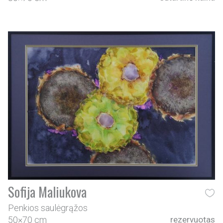
Sofija Maliukova
Penkios saulėgrąžos
50×70 cm
rezervuotas