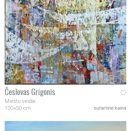
Česlovas Grigonis
Miesto veidai
100×50 cm
sutartinė kaina