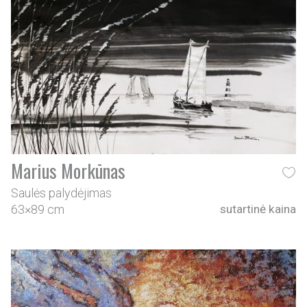
Marius Morkūnas
Saulės palydėjimas
63×89 cm
sutartinė kaina