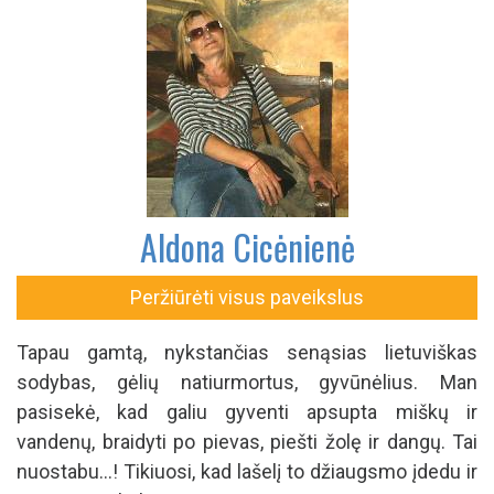
Aldona Cicėnienė
Peržiūrėti visus paveikslus
Tapau gamtą, nykstančias senąsias lietuviškas
sodybas, gėlių natiurmortus, gyvūnėlius. Man
pasisekė, kad galiu gyventi apsupta miškų ir
vandenų, braidyti po pievas, piešti žolę ir dangų. Tai
nuostabu...! Tikiuosi, kad lašelį to džiaugsmo įdedu ir