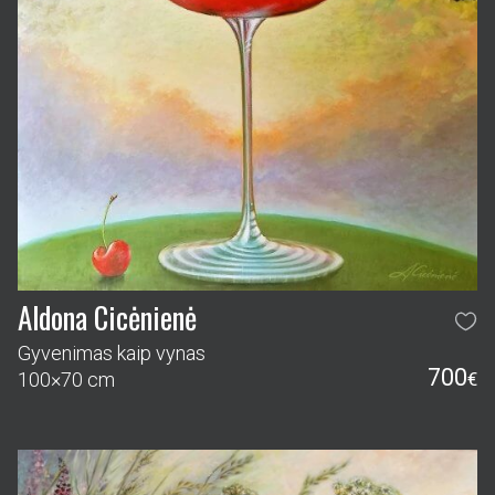
Aldona Cicėnienė
Gyvenimas kaip vynas
700
100×70 cm
€