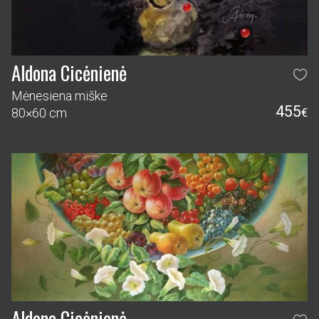
Aldona Cicėnienė
Mėnesiena miške
455
80×60 cm
€
Aldona Cicėnienė