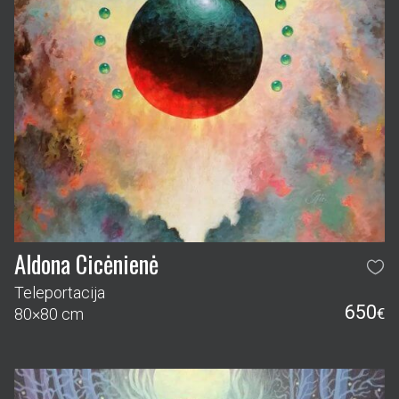
Aldona Cicėnienė
Teleportacija
650
80×80 cm
€