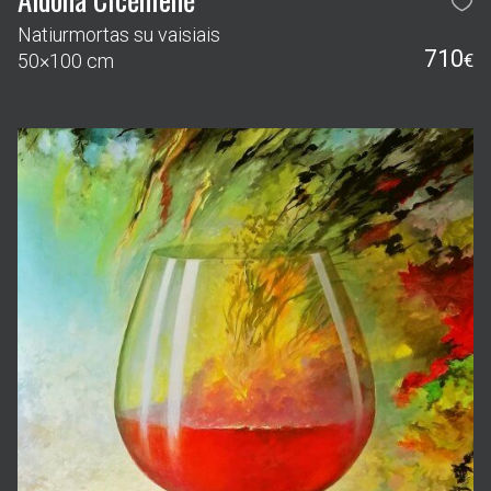
Natiurmortas su vaisiais
710
50×100 cm
€