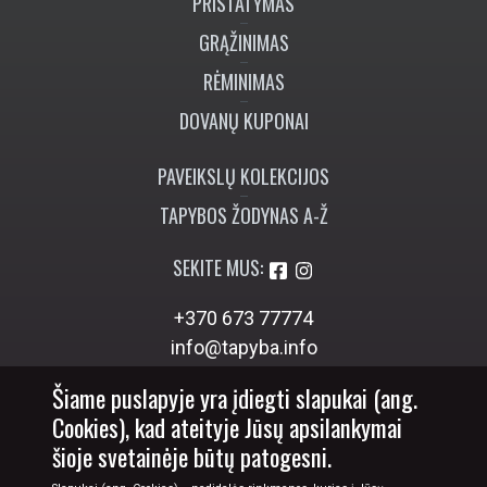
PRISTATYMAS
GRĄŽINIMAS
RĖMINIMAS
DOVANŲ KUPONAI
PAVEIKSLŲ KOLEKCIJOS
TAPYBOS ŽODYNAS A-Ž
SEKITE MUS:
+370 673 77774
info@tapyba.info
Šiame puslapyje yra įdiegti slapukai (ang.
Cookies), kad ateityje Jūsų apsilankymai
šioje svetainėje būtų patogesni.