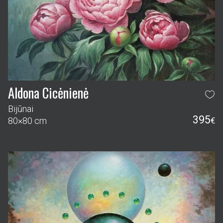
Aldona Cicėnienė
Bijūnai
395
80×80 cm
€