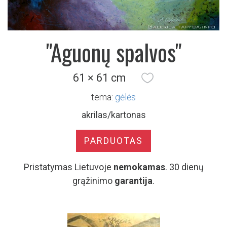
"Aguonų spalvos"
61 × 61 cm
tema:
gėlės
akrilas/kartonas
PARDUOTAS
Pristatymas Lietuvoje
nemokamas
. 30 dienų
grąžinimo
garantija
.