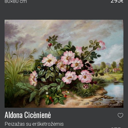
295
80×80 cm
€
Aldona Cicėnienė
Peizažas su erškėtrožėmis