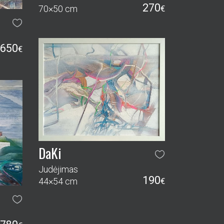
270
70×50 cm
€
650
€
DaKi
Judėjimas
190
44×54 cm
€