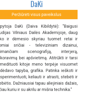
DaKi
Peržiūrėti visus paveikslus
pytoja DaKi (Daiva Kibildytė): "Baigusi
udijas Vilniaus Dailės Akademijoje, daug
iko ir dėmesio skyriau tuomet retai ir
omiai sričiai - televiziniam dizainui,
pimančiam scenografiją, interjerą,
koravimą bei apšvietimą. Atitrūkti ir tarsi
medituoti kitoje meno terpėje visuomet
dėdavo tapyba, grafika. Patinka ieškoti ir
sperimentuoti, keliauti ir atrasti, stebėti ir
ebėtis. Dažniausiai tapau aliejiniais dažais,
čiau kuriu ir su akrilu ar mišria technika."