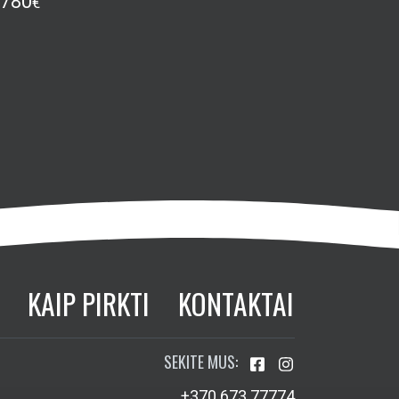
780
€
KAIP PIRKTI
KONTAKTAI
SEKITE MUS:
+370 673 77774