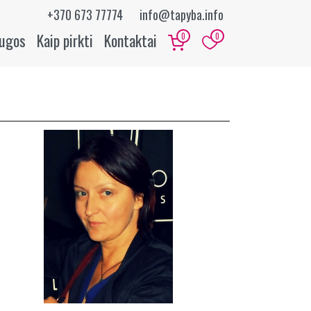
+370 673 77774
info@tapyba.info
augos
Kaip pirkti
Kontaktai
0
0