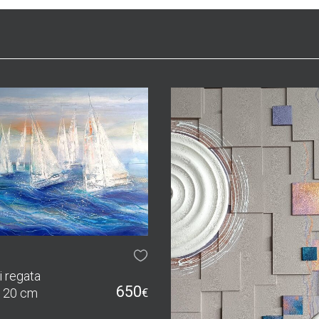
i
i regata
650
120 cm
€