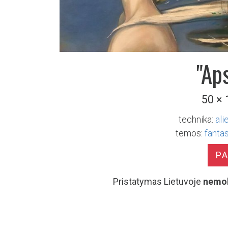
"Ap
50 ×
technika:
ali
temos:
fantas
P
Pristatymas Lietuvoje
nemo