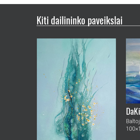
Kiti dailininko paveikslai
DaK
Baltoj
100×