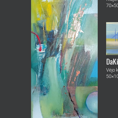
70×5
DaK
Vėjo 
50×1