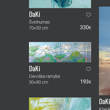
DaKi
Švelnumas
330
70×50 cm
€
DaKi
Dieviška ramybė
193
30×90 cm
€
DaK
Klajok