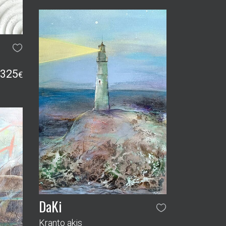
325
€
DaKi
Kranto akis