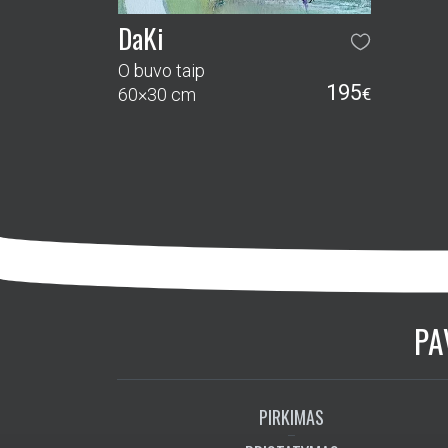
DaKi
O buvo taip
195
60×30 cm
€
PA
PIRKIMAS