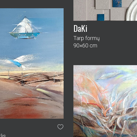
DaKi
Tarp formų
90×60 cm
i
lis