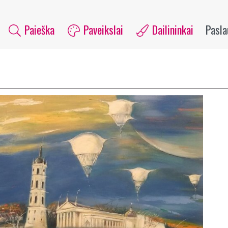
Paieška
Paveikslai
Dailininkai
Pasl