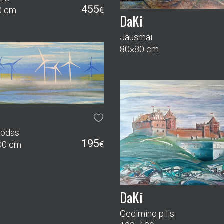
455
0 cm
€
DaKi
Jausmai
80×80 cm
i
kodas
195
00 cm
€
DaKi
Gedimino pilis