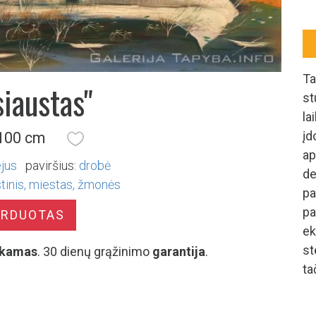
Ta
siaustas"
st
la
įd
 100 cm
a
ejus
paviršius:
drobė
de
tinis
miestas
žmonės
pa
pa
ARDUOTAS
ek
st
kamas
. 30 dienų grąžinimo
garantija
.
ta