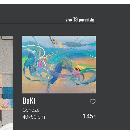
19
viso
paveikslų
DaKi
Genezė
145
40×50 cm
€