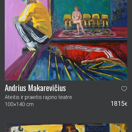
Andrius Makarevičius
Ateitis ir praeitis rajono teatre
1815
100×140 cm
€