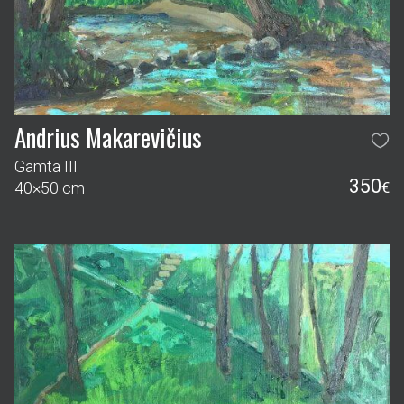
Andrius Makarevičius
Gamta III
350
40×50 cm
€