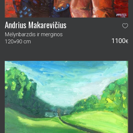
Andrius Makarevičius
Mėlynbarzdis ir merginos
1100
120×90 cm
€