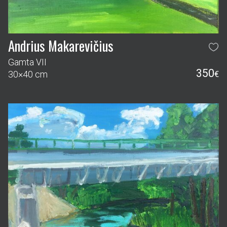
Andrius Makarevičius
Gamta VII
350
30×40 cm
€