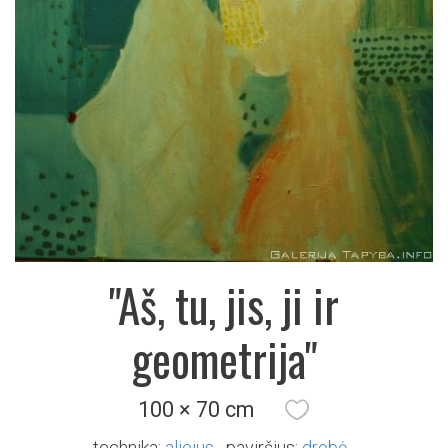
"Aš, tu, jis, ji ir
geometrija"
100 × 70 cm
technika:
aliejus
paviršius:
drobė