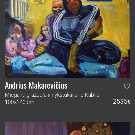
Andrius Makarevičius
Mieganti gražuolė ir nykštukai prie Kablio
2535
100×140 cm
€