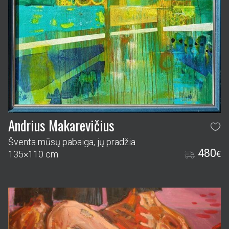
Andrius Makarevičius
Šventa mūsų pabaiga, jų pradžia
480
135×110 cm
€