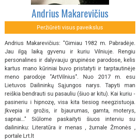
Andrius Makarevičius
Peržiūrėti visus paveikslus
Andrius Makarevičius: "Gimiau 1982 m. Pabradėje.
Jau ilgą laiką gyvenu ir kuriu Vilniuje. Rengiu
personalines ir dalyvauju grupinėse parodose, kelis
kartus mano kūriniai buvo pristatyti ir tarptautinėje
meno parodoje "ArtVilnius". Nuo 2017 m. esu
Lietuvos Dailininkų Sąjungos narys. Tapyti man
reiškia bendrauti su pasauliu (šiuo ar kitu). Kai kuriu -
pasineriu i hipnozę, visa kita tiesiog neegzistuoja.
Įkvepia ir grožis, ir bjaurumas, gamta, moterys,
sapnai..." Siūlome paskaityti šiuos interviu su
dailininku: Literatūra ir menas , žurnale Žmonės ,
portale Lrt.lt