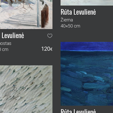
Rūta Levulienė
Žiema
40×50 cm
 Levulienė
uostas
120
0 cm
€
Rūta Levulienė