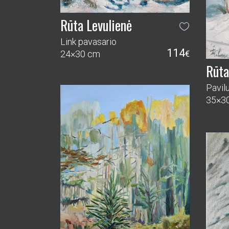
Rūta Levulienė
Link pavasario
114
24×30 cm
€
Rūta
Pavil
35×3