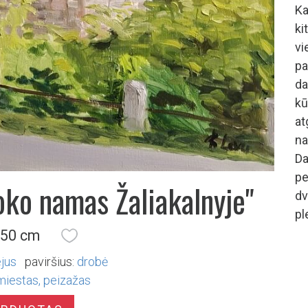
Ka
ki
vi
pa
d
kū
at
na
D
p
poko namas Žaliakalnyje"
dv
pl
 50 cm
ejus
paviršius:
drobė
miestas
peizažas