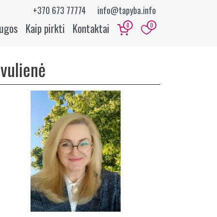
+370 673 77774
info@tapyba.info
augos
Kaip pirkti
Kontaktai
0
0
vulienė