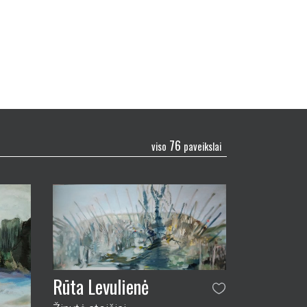
76
viso
paveikslai
Rūta Levulienė