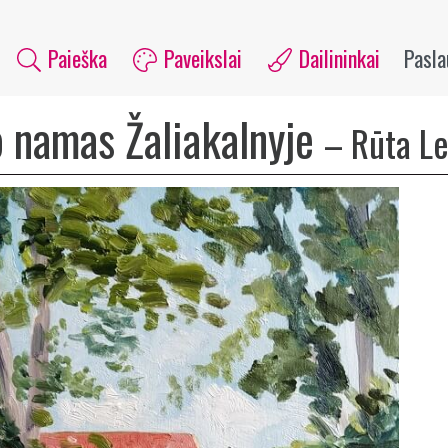
Paieška
Paveikslai
Dailininkai
Pasl
o namas Žaliakalnyje
–
Rūta Le