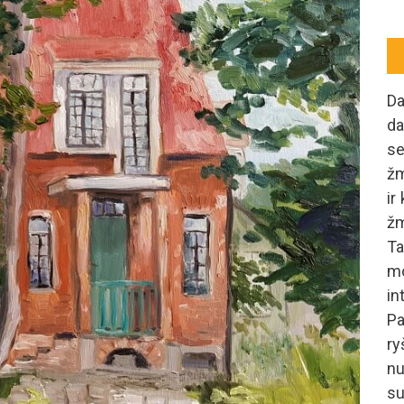
D
d
se
žm
ir
žm
T
mo
i
Pa
ry
n
su