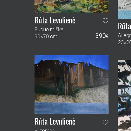
Rūta Levulienė
Rūta
Ruduo miške
Alleg
390
90×70 cm
€
20×2
Rūta Levulienė
Sutemos