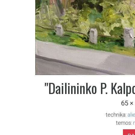
"Dailininko P. Kal
65 ×
technika:
ali
temos: