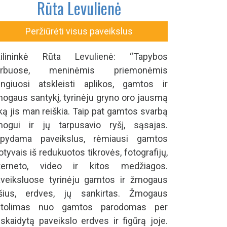
Rūta Levulienė
Peržiūrėti visus paveikslus
ailininkė Rūta Levulienė: “Tapybos
arbuose, meninėmis priemonėmis
ngiuosi atskleisti aplikos, gamtos ir
ogaus santykį, tyrinėju gryno oro jausmą
 ką jis man reiškia. Taip pat gamtos svarbą
ogui ir jų tarpusavio ryšį, sąsajas.
apydama paveikslus, rėmiausi gamtos
tyvais iš redukuotos tikrovės, fotografijų,
nterneto, video ir kitos medžiagos.
veiksluose tyrinėju gamtos ir žmogaus
šius, erdves, jų sankirtas. Žmogaus
utolimas nuo gamtos parodomas per
skaidytą paveikslo erdves ir figūrą joje.