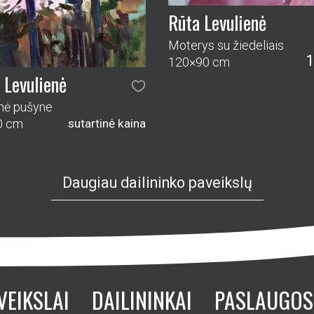
Rūta Levulienė
Moterys su žiedeliais
1
120×90 cm
 Levulienė
inė pušyne
0 cm
sutartinė kaina
Daugiau dailininko paveikslų
VEIKSLAI
DAILININKAI
PASLAUGOS