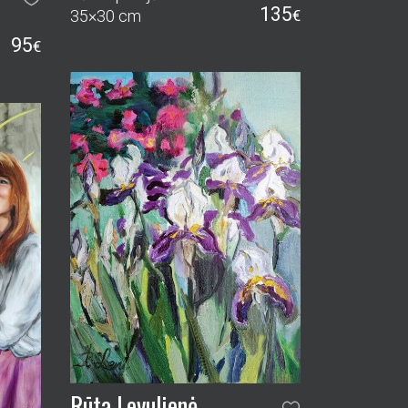
135
35×30 cm
€
95
€
Rūta Levulienė