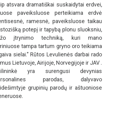
ip atsvara dramatiškai suskaidytai erdvei,
tuose paveiksluose perteikiama erdvė
entisesnė, ramesnė, paveiksluose taikau
stozišką potepį ir tapybą plonu sluoksniu,
ažo įtrynimo techniką, kuri mano
riniuose tampa tartum gryno oro teikiama
gaiva sielai.” Rūtos Levulienės darbai rado
mus Lietuvoje, Airijoje, Norvegijoje ir JAV .
ailininkė yra surengusi devynias
ersonalines parodas, dalyvavo
idešimtyje grupinių parodų ir aštuoniose
eneruose.