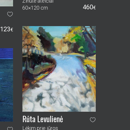
Žinutė ateičiai
460
60×120 cm
€
123
€
Rūta Levulienė
Lėkim prie jūros