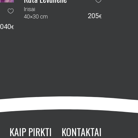
Irisai
205
40×30 cm
€
040
€
KAIP PIRKTI
KONTAKTAI