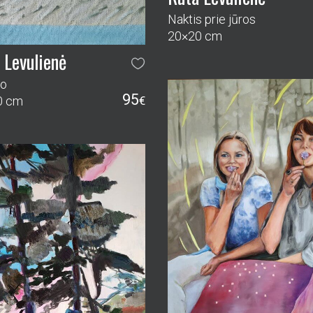
Naktis prie jūros
20×20 cm
 Levulienė
ro
95
0 cm
€