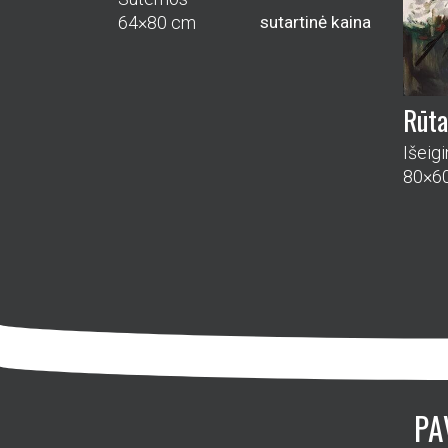
64×80 cm
sutartinė kaina
Rūta
Išeig
80×6
PA