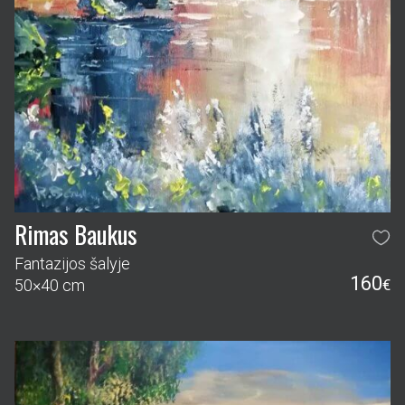
Rimas Baukus
Fantazijos šalyje
160
50×40 cm
€