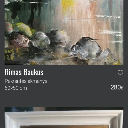
Rimas Baukus
Pakrantės akmenys
280
60×50 cm
€