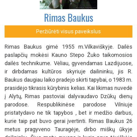
Rimas Baukus
Peržiūrėti visus paveikslus
Rimas Baukus gimė 1955 m.Vilkaviškyje. Dailės
paslapčių mokėsi Kauno Stepo Žuko taikomosios
dailės technikume. Vėliau, gyvendamas Lazdijuose,
ir dirbdamas kultūros skyriuje dailininku, jis R.
Baukus daugiau laiko pradejo skirti tapybai, o 1983 m.
prasidėjo tikrasis kūrybinis kelias. Kai likimas nuvedė
į Alytų, Rimas pastoviai dalyvaudavo Dzūkų dienų
parodose. Respublikinėse parodose Vilniuje
pristatydavo ne tik tapybos , bet ir medžio darbus,
kurie taip pat buvo gerai įvertinti. Rimas Baukus 26
metus pragyveno Tauragėje, dirbo miškų ūkyje