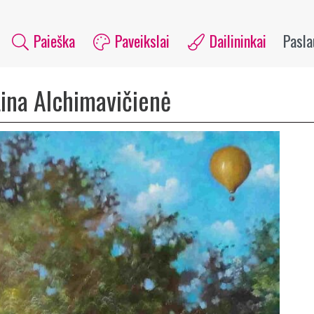
Paieška
Paveikslai
Dailininkai
Pasl
Lina Alchimavičienė