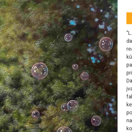
"L
d
re
kū
pa
pr
Da
įv
f
k
po
n
ko