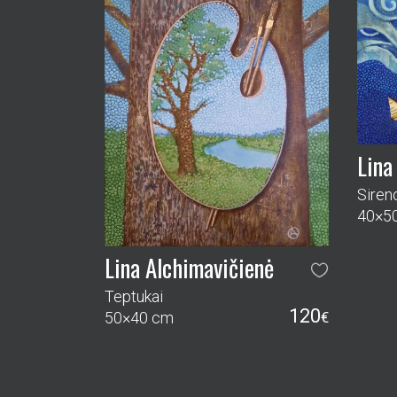
Lina
Siren
40×5
Lina Alchimavičienė
Teptukai
120
50×40 cm
€