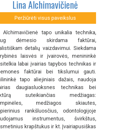
Lina Alchimavičienė
Peržiūrėti visus paveikslus
. Alchimavičienė tapo unikalia technika,
aug dėmesio skirdama faktūrai,
alistiškam detalių vaizdavimui. Siekdama
rybinės laisvės ir įvairovės, menininkė
sitelkia labai įvairias tapybos technikas ir
iemones faktūrai bei tikslumui gauti.
ilininkė tapo aliejiniais dažais, naudoja
airias daugiasluoksnes technikas bei
aktūrą suteikiančias medžiagas:
empinėles, medžiagos skiautes,
pierinius rankšluosčius, odontologijoje
audojamus instrumentus, švirkštus,
smetinius krapštukus ir kt. Įvairiapusiškas