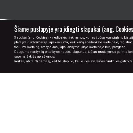
Šiame puslapyje yra įdiegti slapukai (ang. Cookies
Slapukai (ang. Cookies) − nedidelės rinkmenos, kurias į Jūsų kompiuterio kietąjį
įdėta įvairi informacija: apskaičiuota, kiek kartų apsilankėte svetainėje, registra
PA
tobulinti svetainę, ateityje Jūsų apsilankymai šioje svetainėje būtų patogesni.
Dauguma naršyklių pritaikytos naudoti slapukus, tačiau nustatymus galima keisti 
savo naršyklės aprašymus.
Reikėtų atkreipti dėmesį, kad be slapukų kai kurios svetainės funkcijos gali būt
PIRKIMAS
PRISTATYMAS
GRĄŽINIMAS
RĖMINIMAS
DOVANŲ KUPONAI