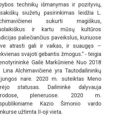
pybos technikų išmanymas ir pozityvių,
sakiškų siužetų pasirinkimas leidžia L.
lchimavičienei sukurti magiškus,
iuolaikiškus ir kartu mūsų kultūros
adicijas paliečiančius paveikslus, kuriuose
ve atrasti gali ir vaikas, ir suaugęs –
ekvienas svajoti gebantis žmogus." - teigia
notyrininkė Gailė Markūnienė Nuo 2018
 Lina Alchimavičienė yra Tautodailininkų
jungos nare. 2020 m. suteiktas Meno
rėjo statusas. Dailininkė dalyvauja
arodose, pleneruose. 2020 m.
espublikiniame Kazio Šimonio vardo
nkurse užtimta II-oji vieta.