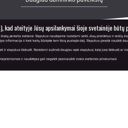
), kad ateityje Jūsų apsilankymai šioje svetainėje būtų 
 diską perkelia svetainė. Slapukus naudojame norėdami sekti Jūsų prioritetus ir veiklą šioj
cijos informacija ir kiek kartų žiūrėjote tam tikrą puslapio dalį. Slapukus įprasta naudoti da
VEIKSLAI
DAILININKAI
PASLAUGOS
ir slapukus blokuoti. Norėdami sužinoti daugiau apie slapukus, kaip juos blokuoti ar visiš
i neprieinamos ir naudotojas gali negalėti pasinaudoti visais svetainės privalumais.
PAVEIKSLŲ KOLEKCIJOS
TAPYBOS ŽODYNAS A-Ž