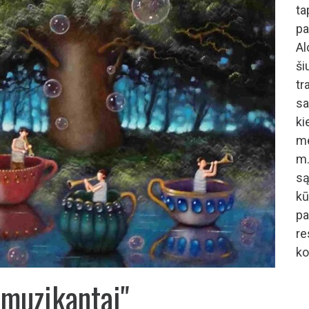
ta
pa
A
š
tr
sa
ki
me
m.
są
kū
p
r
ko
 muzikantai"