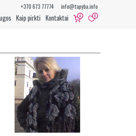
+370 673 77774
info@tapyba.info
augos
Kaip pirkti
Kontaktai
0
0