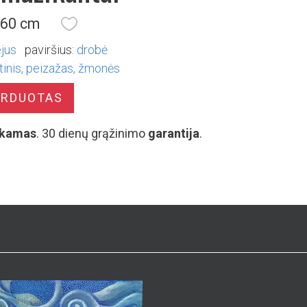
 60 cm
ejus
paviršius:
drobė
tinis
peizažas
žmonės
ARDUOTAS
kamas
. 30 dienų grąžinimo
garantija
.