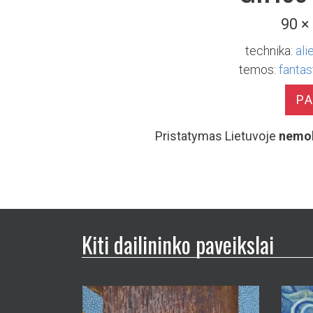
90 ×
technika:
ali
temos:
fantas
P
Pristatymas Lietuvoje
nemo
Kiti dailininko paveikslai