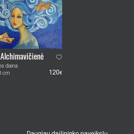
 Alchimavičienė
os daina
120
0 cm
€
Daugiau dailininko paveikslų