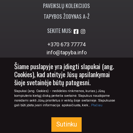
PAVEIKSLŲ KOLEKCIJOS
TAPYBOS ŽODYNAS A-Ž
SEKITE MUS:
+370 673 77774
info@tapyba.info
Šiame puslapyje yra įdiegti slapukai (ang.
Cookies), kad ateityje Jūsų apsilankymai
šioje svetainėje būtų patogesni.
Slapukai (ang. Cookies) − nedidelės rinkmenos, kurias į Jūsų
kompiuterio kietąjį diską perkelia svetainė. Slapukus naudojame
norėdami sekti Jūsų prioritetus ir veiklą šioje svetainėje. Slapukuose
gali būti įdėta įvairi informacija: apskaičiuota, kiek…
Plačiau
Sutinku
© 2026 Tapyba.info - paveikslai internetu