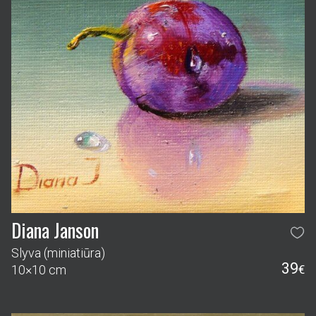
Diana Janson
Slyva (miniatiūra)
39
10×10 cm
€