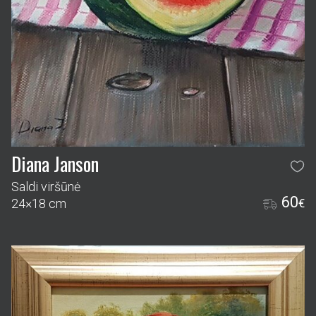
Diana Janson
Saldi viršūnė
60
24×18 cm
€