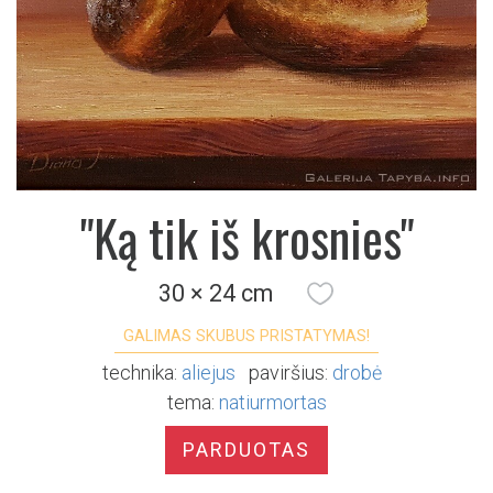
"Ką tik iš krosnies"
30 × 24 cm
GALIMAS SKUBUS PRISTATYMAS!
technika:
aliejus
paviršius:
drobė
tema:
natiurmortas
PARDUOTAS