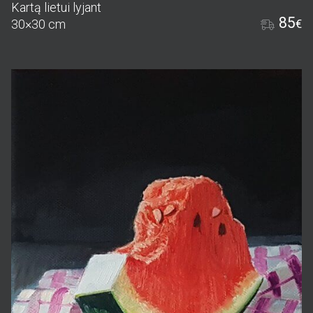
Kartą lietui lyjant
85
30×30 cm
€