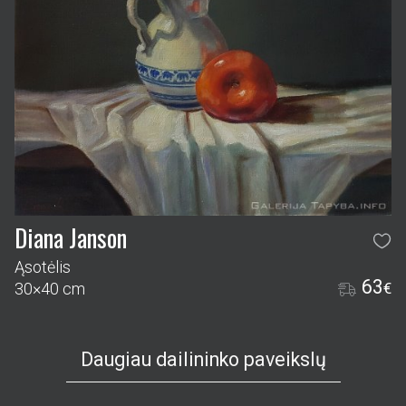
Diana Janson
Ąsotėlis
63
30×40 cm
€
Daugiau dailininko paveikslų