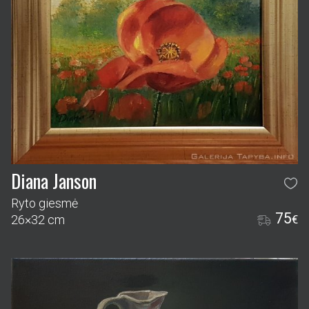
Diana Janson
Ryto giesmė
75
26×32 cm
€