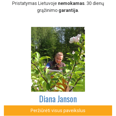
Pristatymas Lietuvoje
nemokamas
. 30 dienų
grąžinimo
garantija
.
Diana Janson
Peržiūrėti visus paveikslus