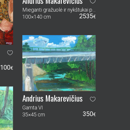
Andrius Makarevičius
Mieganti gražuolė ir nykštukai prie Kablio
2535
100×140 cm
€
100
€
Andrius Makarevičius
Gamta VI
350
35×45 cm
€