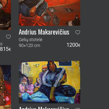
Andrius Makarevičius
Gėlių stotelė
as
1200
90×120 cm
€
815
€