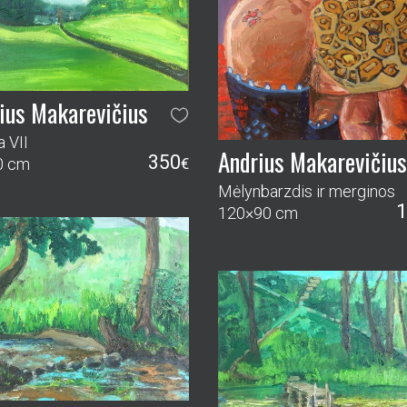
ius Makarevičius
 VII
Andrius Makarevičius
350
0 cm
€
Mėlynbarzdis ir merginos
1
120×90 cm