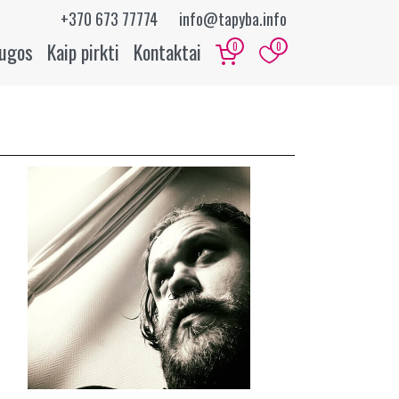
+370 673 77774
info@tapyba.info
augos
Kaip pirkti
Kontaktai
0
0