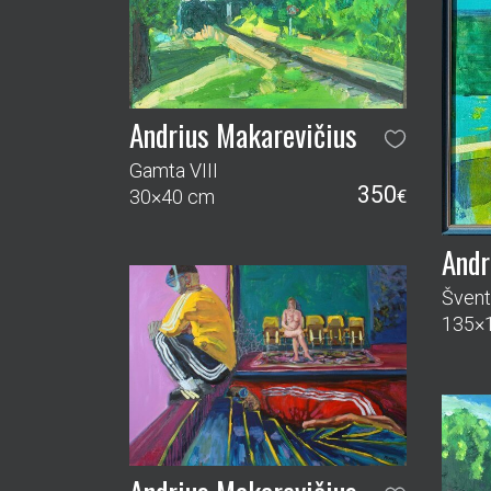
Andrius Makarevičius
Gamta VIII
350
30×40 cm
€
Andr
Švent
135×