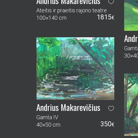
Andrius Makarevičius
Ateitis ir praeitis rajono teatre
1815
100×140 cm
€
Andr
Gamta
30×4
Andrius Makarevičius
Gamta IV
350
40×50 cm
€