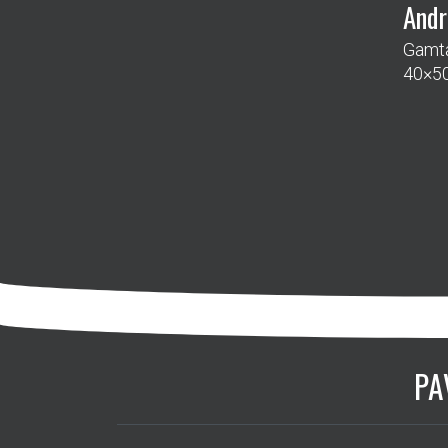
Andr
Gamta
40×5
PA