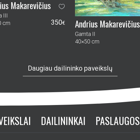
ius Makarevičius
 III
Andrius Makarevičius
350
0 cm
€
Gamta II
40×50 cm
Daugiau dailininko paveikslų
VEIKSLAI
DAILININKAI
PASLAUGOS