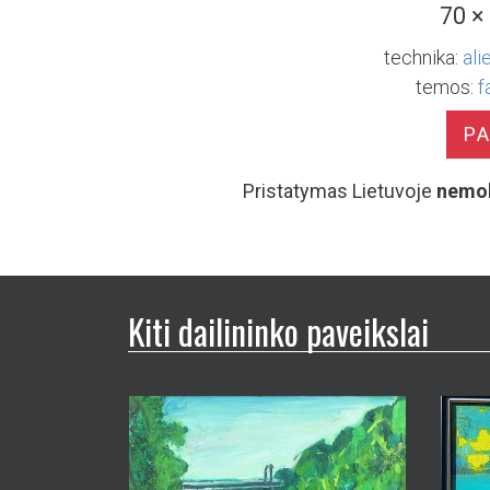
70 ×
technika:
ali
temos:
f
P
Pristatymas Lietuvoje
nemo
Kiti dailininko paveikslai