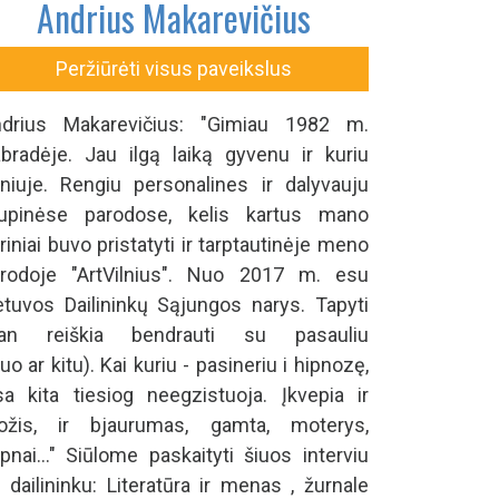
Andrius Makarevičius
Peržiūrėti visus paveikslus
drius Makarevičius: "Gimiau 1982 m.
bradėje. Jau ilgą laiką gyvenu ir kuriu
lniuje. Rengiu personalines ir dalyvauju
upinėse parodose, kelis kartus mano
riniai buvo pristatyti ir tarptautinėje meno
rodoje "ArtVilnius". Nuo 2017 m. esu
etuvos Dailininkų Sąjungos narys. Tapyti
an reiškia bendrauti su pasauliu
iuo ar kitu). Kai kuriu - pasineriu i hipnozę,
sa kita tiesiog neegzistuoja. Įkvepia ir
ožis, ir bjaurumas, gamta, moterys,
pnai..." Siūlome paskaityti šiuos interviu
 dailininku: Literatūra ir menas , žurnale