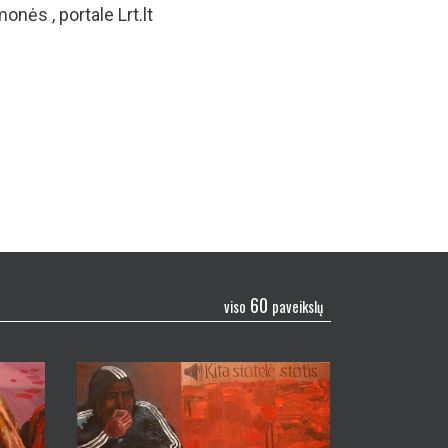
onės , portale Lrt.lt
60
viso
paveikslų