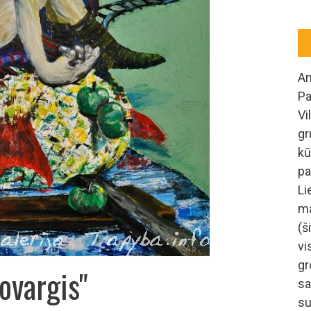
An
Pa
Vi
gr
kū
pa
Li
m
(š
vi
gr
ovargis"
sa
su