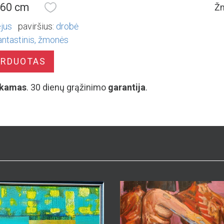
 60 cm
Žm
ejus
paviršius:
drobė
antastinis
žmonės
ARDUOTAS
kamas
. 30 dienų grąžinimo
garantija
.