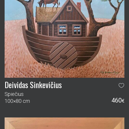
Deividas Sinkevičius
Spiečius
460
100×80 cm
€