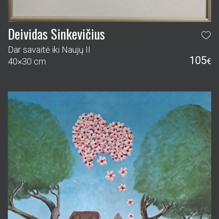
Deividas Sinkevičius
Dar savaitė iki Naujų II
105
40×30 cm
€