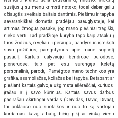
susijusių su menu krimsti neteko, todėl dabar galiu
džiaugtis sveikais baltais dantimis. Piešimu ir tapyba
savarankiškai domėtis pradėjau paauglystėje, kai
artimas žmogus pasakė, jog mano piešiniai tragiški,
nieko verti. Tad pradžioje kūryba tapo kaip atsaku į
tuos žodžius, o vėliau ji peraugo į bandymus išreikšti
savo požiūrius, pamąstymus apie mane supantį
pasaulį. Kartais dalyvauju bendrose parodose,
pleneruose, taip pat esu surengęs keletą
personalinių parodų. Pamėgtos mano technikos yra
grafika, asambliažas, koliažas bei tapyba. Betapant ar
piešiant kartais galvoje užgimsta eilėraščiai, kuriuos
įrašau ir į savo kūrinius. Kartais savus darbus
pasirašau skirtingai vardais (Deividas, David, Divas),
tai priklauso nuo nuotaikos ir nuo to ką vartojau
kurdamas: kavą, arbatą, bičių pikį ar viską vienu