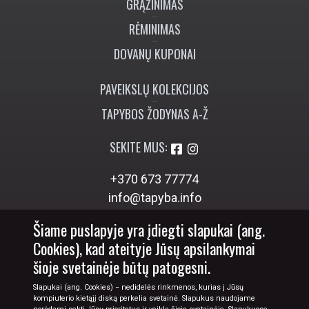
GRĄŽINIMAS
RĖMINIMAS
DOVANŲ KUPONAI
PAVEIKSLŲ KOLEKCIJOS
TAPYBOS ŽODYNAS A-Ž
SEKITE MUS:
+370 673 77774
info@tapyba.info
Šiame puslapyje yra įdiegti slapukai (ang.
Cookies), kad ateityje Jūsų apsilankymai
šioje svetainėje būtų patogesni.
Slapukai (ang. Cookies) − nedidelės rinkmenos, kurias į Jūsų
kompiuterio kietąjį diską perkelia svetainė. Slapukus naudojame