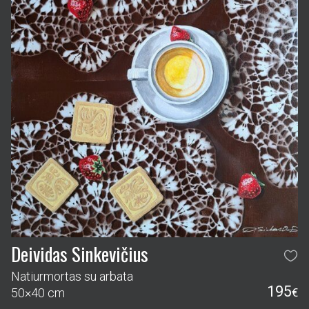
Deividas Sinkevičius
Natiurmortas su arbata
195
50×40 cm
€