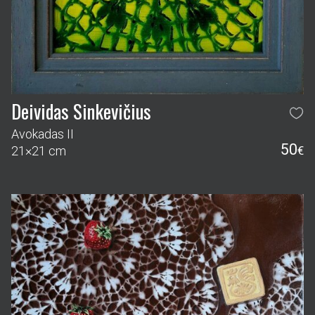
Deividas Sinkevičius
Avokadas II
50
21×21 cm
€