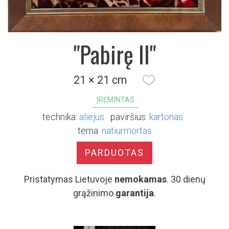
"Pabirę II"
21 × 21 cm
ĮRĖMINTAS
technika:
aliejus
paviršius:
kartonas
tema:
natiurmortas
PARDUOTAS
Pristatymas Lietuvoje
nemokamas
. 30 dienų
grąžinimo
garantija
.