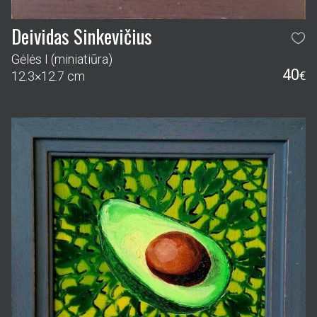
Deividas Sinkevičius
Gėlės I (miniatiūra)
40
12.3×12.7 cm
€