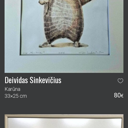
Deividas Sinkevičius
Karūna
80
33×25 cm
€