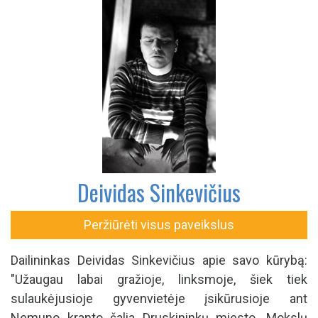
Deividas Sinkevičius
Peržiūrėti visus paveikslus
Dailininkas Deividas Sinkevičius apie savo kūrybą:
"Užaugau labai gražioje, linksmoje, šiek tiek
sulaukėjusioje gyvenvietėje įsikūrusioje ant
Nemuno kranto šalia Druskininkų miesto. Mokslų