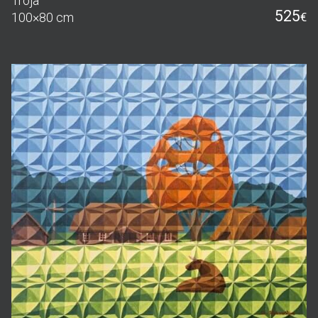
Troja
525
100×80 cm
€