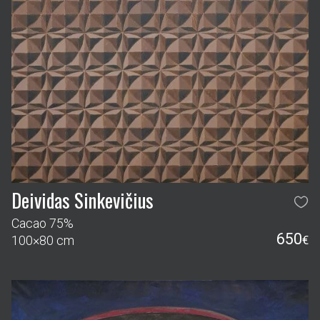
Deividas Sinkevičius
Cacao 75%
650
100×80 cm
€