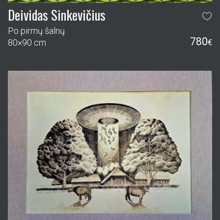
Deividas Sinkevičius
Po pirmų šalnų
780
80×90 cm
€