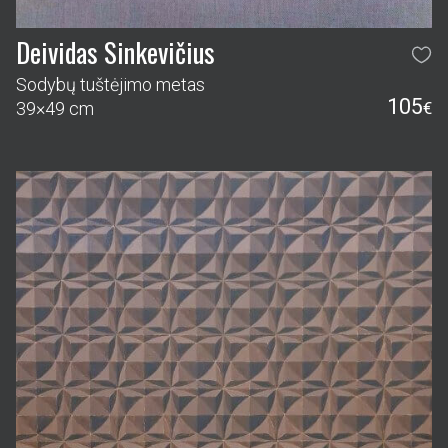
Deividas Sinkevičius
Sodybų tuštėjimo metas
105
39×49 cm
€