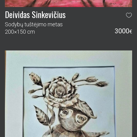
Deividas Sinkevičius
Sodybų tuštėjimo metas
3000
200×150 cm
€