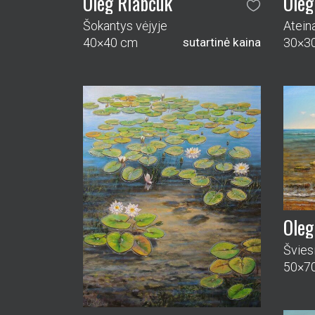
Oleg Riabčuk
Oleg
Šokantys vėjyje
Atein
40×40 cm
sutartinė kaina
30×3
Oleg
Švies
50×7