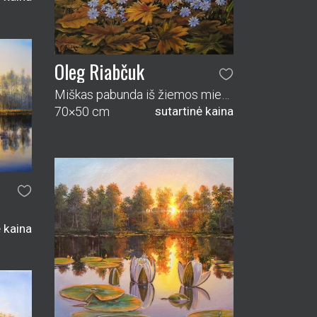
Oleg Riabčuk
Miškas pabunda iš žiemos miego
70×50 cm
sutartinė kaina
ė kaina