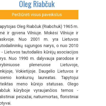
Oleg Riabčuk
Peržiūrėti visus paveikslus
pytojas Oleg Riabčuk (Riabchuk) 1965 m.
mė ir gyvena Vilniuje. Mokėsi Vilniuje ir
askvoje. Nuo 2001 m. yra Lietuvos
utodailininkų sąjungos narys, o nuo 2010
 - Lietuvos tautodailės kūrėjų asociacijos
rys. Nuo 1990 m. dalyvauja parodose ir
ūrybiniuose pleneruose Lietuvoje,
nkijoje, Vokietijoje. Daugelio Lietuvos ir
sienio konkursų laureatas. Tapytojui
teiktas meno kūrėjo statusas. Olego
abčuk kūryboje vyraujančios temos -
alistiniai peizažai, natiurmortas, floristiniai
tyvai.