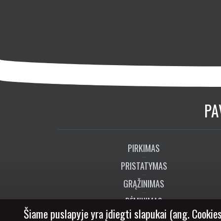
PA
PIRKIMAS
PRISTATYMAS
GRĄŽINIMAS
RĖMINIMAS
Šiame puslapyje yra įdiegti slapukai (ang. Cookies
DOVANŲ KUPONAI