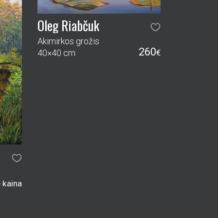
Oleg Riabčuk
Akimirkos grožis
260
40×40 cm
€
ė kaina