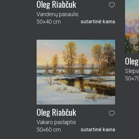
Oleg Riabčuk
Vandenų pasaulis
50×40 cm
sutartinė kaina
Oleg
Slepia
50×7
Oleg Riabčuk
Vakaro paslaptis
50×60 cm
sutartinė kaina