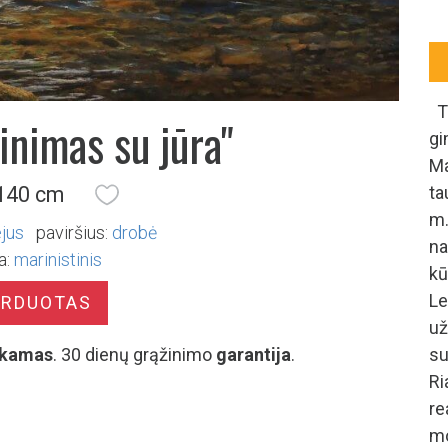
Ta
inimas su jūra"
gi
M
 140 cm
ta
m.
ejus
paviršius:
drobė
na
a:
marinistinis
k
Le
ARDUOTAS
už
kamas
. 30 dienų grąžinimo
garantija
.
su
Ri
re
mo