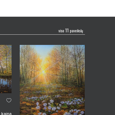
11
viso
paveikslų
ė kaina