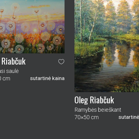
 Riabčuk
si saulė
0 cm
sutartinė kaina
Oleg Riabčuk
Ramybės beieškant
70×50 cm
sutartin