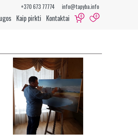
+370 673 77774
info@tapyba.info
augos
Kaip pirkti
Kontaktai
0
0