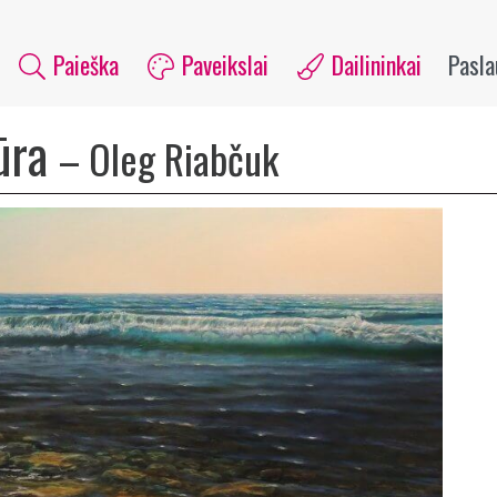
Paieška
Paveikslai
Dailininkai
Pasl
jūra
–
Oleg Riabčuk