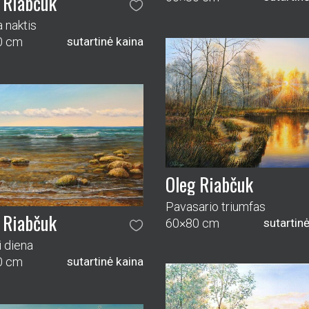
 Riabčuk
a naktis
0 cm
sutartinė kaina
Oleg Riabčuk
Pavasario triumfas
 Riabčuk
60×80 cm
sutartin
i diena
0 cm
sutartinė kaina