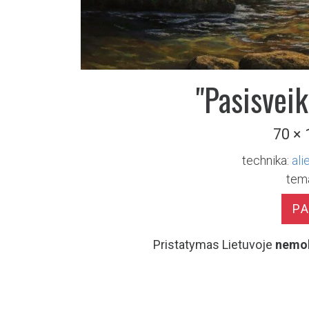
"Pasisveik
70 ×
technika:
ali
tem
P
Pristatymas Lietuvoje
nemo