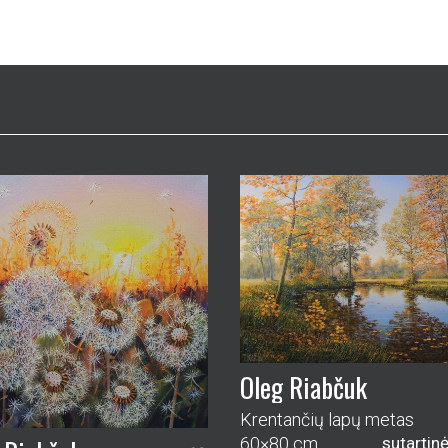
Oleg Riabčuk
Krentančių lapų metas
60×80 cm
sutartin