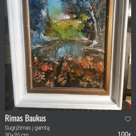
Rimas Baukus
Sugrįžimas į gamtą
100
30×20 cm
€