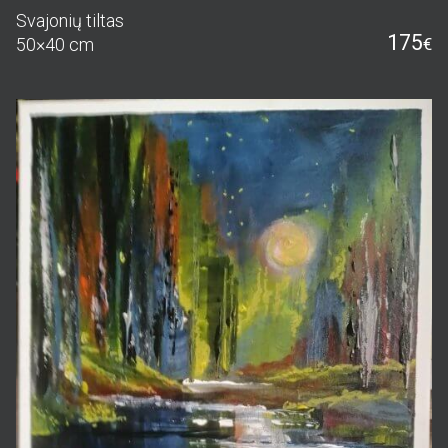
Svajonių tiltas
175
50×40 cm
€