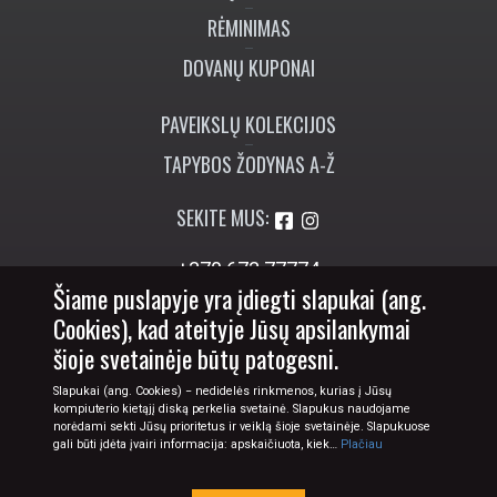
RĖMINIMAS
DOVANŲ KUPONAI
PAVEIKSLŲ KOLEKCIJOS
TAPYBOS ŽODYNAS A-Ž
SEKITE MUS:
+370 673 77774
Šiame puslapyje yra įdiegti slapukai (ang.
info@tapyba.info
Cookies), kad ateityje Jūsų apsilankymai
šioje svetainėje būtų patogesni.
Slapukai (ang. Cookies) − nedidelės rinkmenos, kurias į Jūsų
kompiuterio kietąjį diską perkelia svetainė. Slapukus naudojame
norėdami sekti Jūsų prioritetus ir veiklą šioje svetainėje. Slapukuose
gali būti įdėta įvairi informacija: apskaičiuota, kiek…
Plačiau