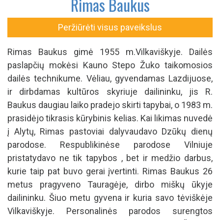
Rimas Baukus
Peržiūrėti visus paveikslus
Rimas Baukus gimė 1955 m.Vilkaviškyje. Dailės
paslapčių mokėsi Kauno Stepo Žuko taikomosios
dailės technikume. Vėliau, gyvendamas Lazdijuose,
ir dirbdamas kultūros skyriuje dailininku, jis R.
Baukus daugiau laiko pradejo skirti tapybai, o 1983 m.
prasidėjo tikrasis kūrybinis kelias. Kai likimas nuvedė
į Alytų, Rimas pastoviai dalyvaudavo Dzūkų dienų
parodose. Respublikinėse parodose Vilniuje
pristatydavo ne tik tapybos , bet ir medžio darbus,
kurie taip pat buvo gerai įvertinti. Rimas Baukus 26
metus pragyveno Tauragėje, dirbo miškų ūkyje
dailininku. Šiuo metu gyvena ir kuria savo tėviškėje
Vilkaviškyje. Personalinės parodos surengtos