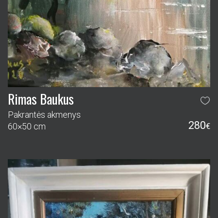
Rimas Baukus
Pakrantės akmenys
280
60×50 cm
€