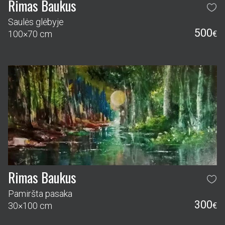
Rimas Baukus
Saulės glėbyje
500
100×70 cm
€
Rimas Baukus
Pamiršta pasaka
300
30×100 cm
€