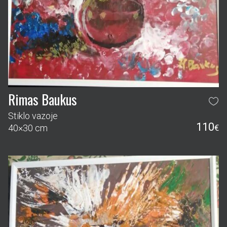
Rimas Baukus
Stiklo vazoje
110
40×30 cm
€