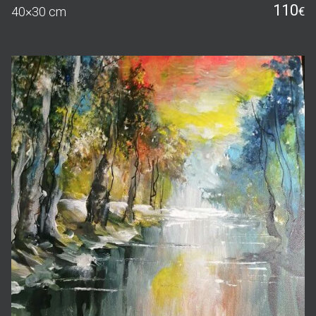
110
40×30 cm
€