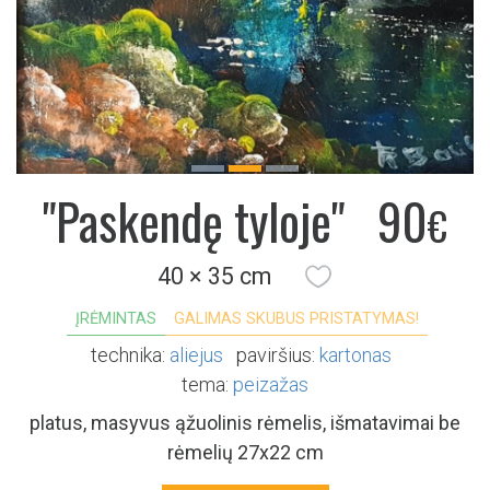
Previous
Next
"Paskendę tyloje"
90
€
40 × 35 cm
ĮRĖMINTAS
GALIMAS SKUBUS PRISTATYMAS!
technika:
aliejus
paviršius:
kartonas
tema:
peizažas
platus, masyvus ąžuolinis rėmelis, išmatavimai be
rėmelių 27x22 cm