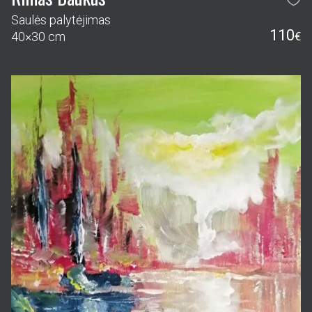
Saulės palytėjimas
110
40×30 cm
€