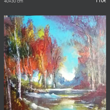
110
40×30 cm
€