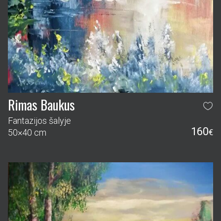
Rimas Baukus
Fantazijos šalyje
160
50×40 cm
€