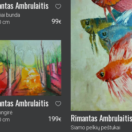
ntas Ambrulaitis
ai bunda
99
0 cm
€
ntas Ambrulaitis
ngirė
Rimantas Ambrulaiti
199
0 cm
€
Siamo pelkių peštukai