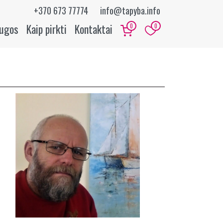
+370 673 77774
info@tapyba.info
augos
Kaip pirkti
Kontaktai
0
0