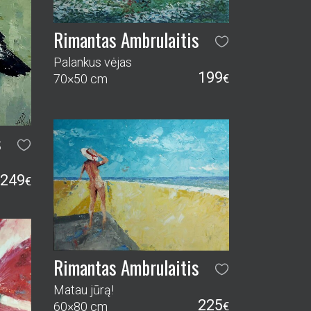
Rimantas Ambrulaitis
Palankus vėjas
199
70×50 cm
€
s
249
€
Rimantas Ambrulaitis
Matau jūrą!
225
60×80 cm
€