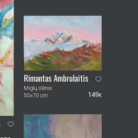
Rimantas Ambrulaitis
Miglų slėnis
149
50×70 cm
€
s