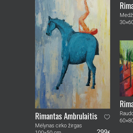
Rima
Medži
30×6
Rima
Rimantas Ambrulaitis
Raudo
60×8
Mėlynas cirko žirgas
299
100×50 cm
€