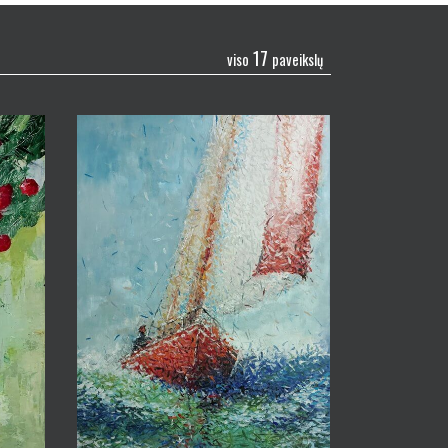
17
viso
paveikslų