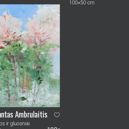
100×50 cm
ntas Ambrulaitis
s ir gluosniai