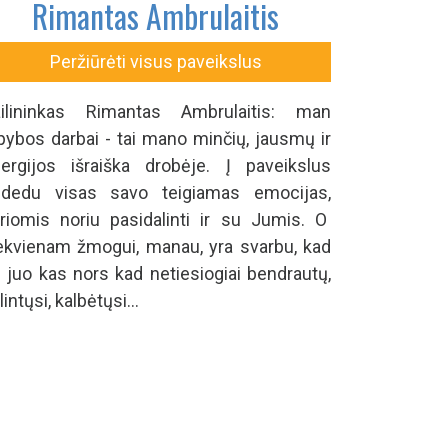
Rimantas Ambrulaitis
Peržiūrėti visus paveikslus
ilininkas Rimantas Ambrulaitis: man
pybos darbai - tai mano minčių, jausmų ir
ergijos išraiška drobėje. Į paveikslus
dedu visas savo teigiamas emocijas,
riomis noriu pasidalinti ir su Jumis. O
ekvienam žmogui, manau, yra svarbu, kad
 juo kas nors kad netiesiogiai bendrautų,
lintųsi, kalbėtųsi...