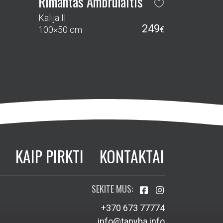
Rimantas Ambrulaitis
Kalija II
249
100×50 cm
€
KAIP PIRKTI
KONTAKTAI
SEKITE MUS:
+370 673 77774
info@tapyba.info