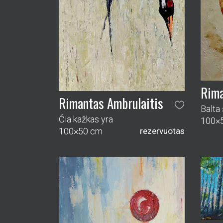
Rima
Rimantas Ambrulaitis
Balta
Čia kažkas yra
100×
100×50 cm
rezervuotas