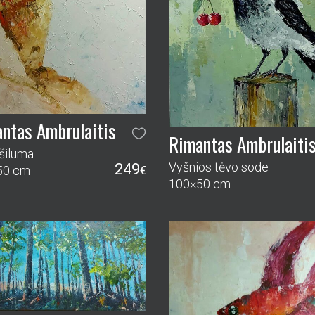
ntas Ambrulaitis
Rimantas Ambrulaiti
 šiluma
Vyšnios tėvo sode
249
50 cm
€
100×50 cm