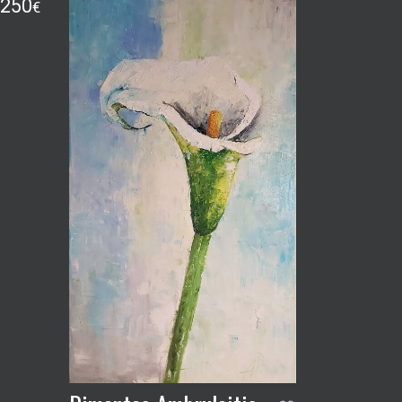
250
€