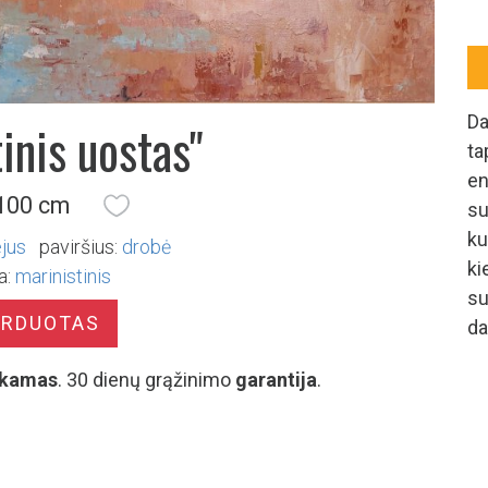
Da
inis uostas"
ta
en
 100 cm
su
ku
ejus
paviršius:
drobė
ki
a:
marinistinis
su
ARDUOTAS
da
kamas
. 30 dienų grąžinimo
garantija
.