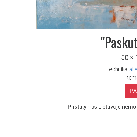
"Paskut
50 ×
technika:
ali
tem
P
Pristatymas Lietuvoje
nemo