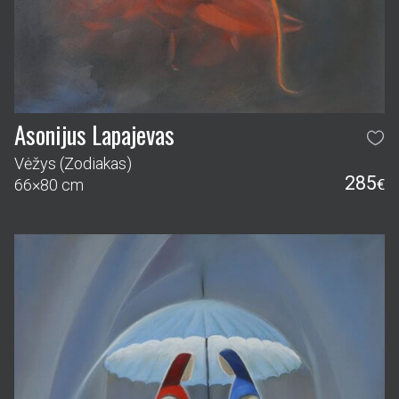
Asonijus Lapajevas
Vėžys (Zodiakas)
285
66×80 cm
€