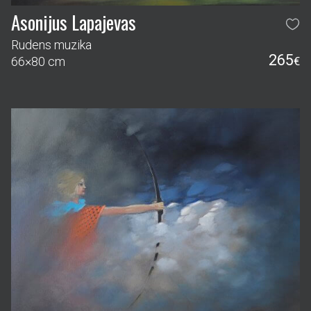
Asonijus Lapajevas
Rudens muzika
265
66×80 cm
€