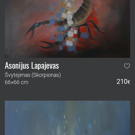
Asonijus Lapajevas
Švytėjimas (Skorpionas)
210
66×66 cm
€