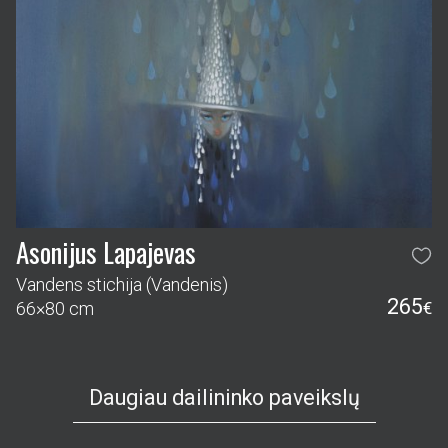
Asonijus Lapajevas
Vandens stichija (Vandenis)
265
66×80 cm
€
Daugiau dailininko paveikslų