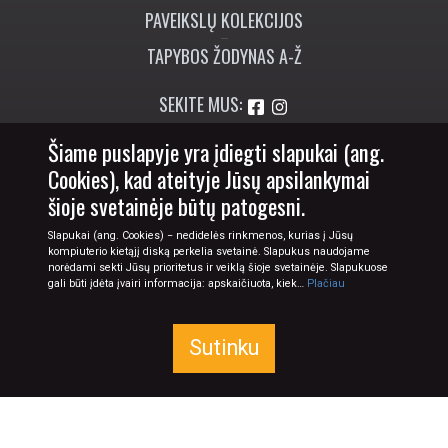
PAVEIKSLŲ KOLEKCIJOS
TAPYBOS ŽODYNAS A-Ž
SEKITE MUS:
Šiame puslapyje yra įdiegti slapukai (ang.
+370 673 77774
Cookies), kad ateityje Jūsų apsilankymai
info@tapyba.info
šioje svetainėje būtų patogesni.
Slapukai (ang. Cookies) − nedidelės rinkmenos, kurias į Jūsų
kompiuterio kietąjį diską perkelia svetainė. Slapukus naudojame
norėdami sekti Jūsų prioritetus ir veiklą šioje svetainėje. Slapukuose
gali būti įdėta įvairi informacija: apskaičiuota, kiek…
Plačiau
Sutinku
© 2026 Tapyba.info - paveikslai internetu