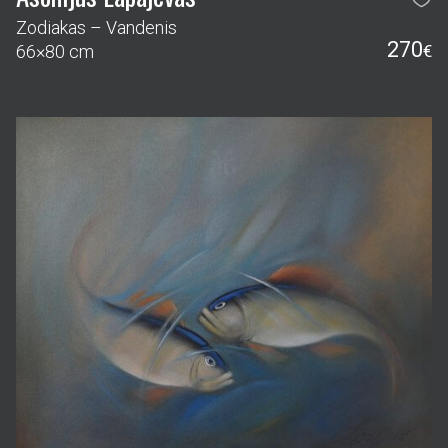
Zodiakas – Vandenis
270
66×80 cm
€