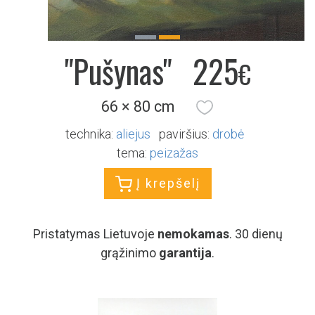
Previous
Next
"Pušynas"
225
€
66 × 80 cm
technika:
aliejus
paviršius:
drobė
tema:
peizažas
Į krepšelį
Pristatymas Lietuvoje
nemokamas
. 30 dienų
grąžinimo
garantija
.