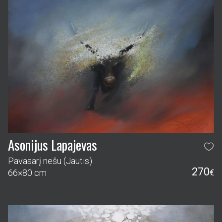
Asonijus Lapajevas
Pavasarį nešu (Jautis)
270
66×80 cm
€