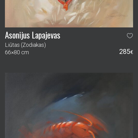
Asonijus Lapajevas
Liūtas (Zodiakas)
285
66×80 cm
€