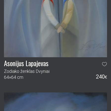
Asonijus Lapajevas
Zodiako ženklas Dvyniai
240
64×64 cm
€