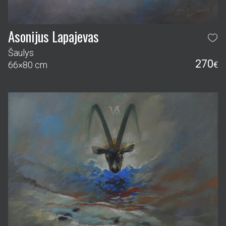
Asonijus Lapajevas
Šaulys
270
66×80 cm
€