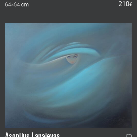
210
64×64 cm
€
Asonijus Lapajevas