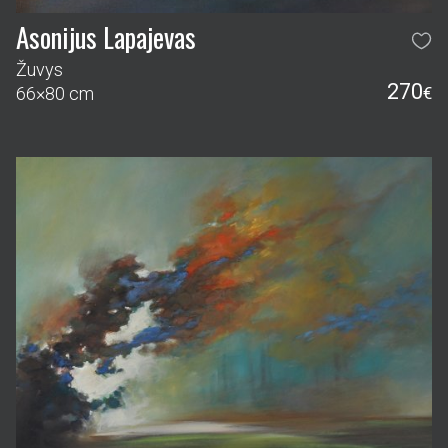
Asonijus Lapajevas
Žuvys
270
66×80 cm
€