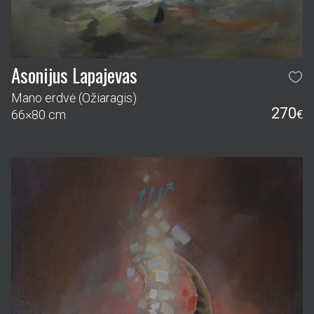
Asonijus Lapajevas
Mano erdvė (Ožiaragis)
270
66×80 cm
€