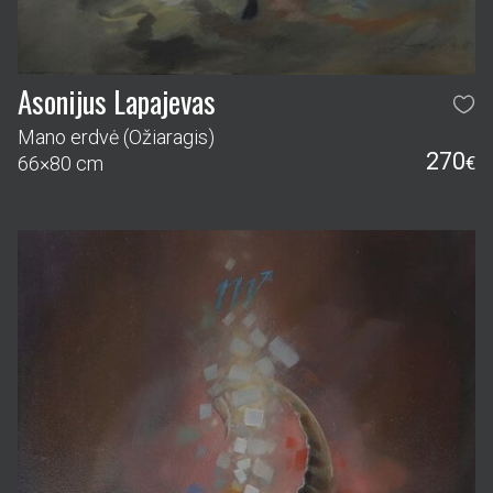
Asonijus Lapajevas
Mano erdvė (Ožiaragis)
270
66×80 cm
€