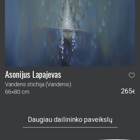
Asonijus Lapajevas
Vandens stichija (Vandenis)
265
66×80 cm
€
Daugiau dailininko paveikslų