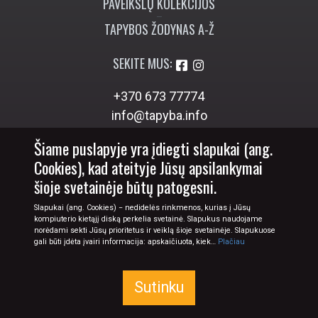
PAVEIKSLŲ KOLEKCIJOS
TAPYBOS ŽODYNAS A-Ž
SEKITE MUS:
+370 673 77774
info@tapyba.info
Šiame puslapyje yra įdiegti slapukai (ang.
Cookies), kad ateityje Jūsų apsilankymai
šioje svetainėje būtų patogesni.
Slapukai (ang. Cookies) − nedidelės rinkmenos, kurias į Jūsų
kompiuterio kietąjį diską perkelia svetainė. Slapukus naudojame
norėdami sekti Jūsų prioritetus ir veiklą šioje svetainėje. Slapukuose
gali būti įdėta įvairi informacija: apskaičiuota, kiek…
Plačiau
Sutinku
© 2026 Tapyba.info - paveikslai internetu