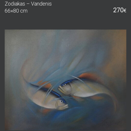
Zodiakas – Vandenis
270
66×80 cm
€