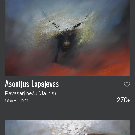
Asonijus Lapajevas
Pavasarį nešu (Jautis)
270
66×80 cm
€