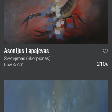
Asonijus Lapajevas
Švytėjimas (Skorpionas)
210
66×66 cm
€