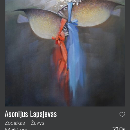
Asonijus Lapajevas
Zodiakas – Žuvys
210
64×64 cm
€