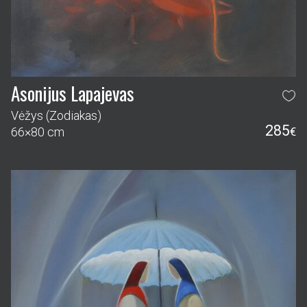
Asonijus Lapajevas
Vėžys (Zodiakas)
285
66×80 cm
€