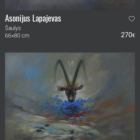
Asonijus Lapajevas
Šaulys
270
66×80 cm
€