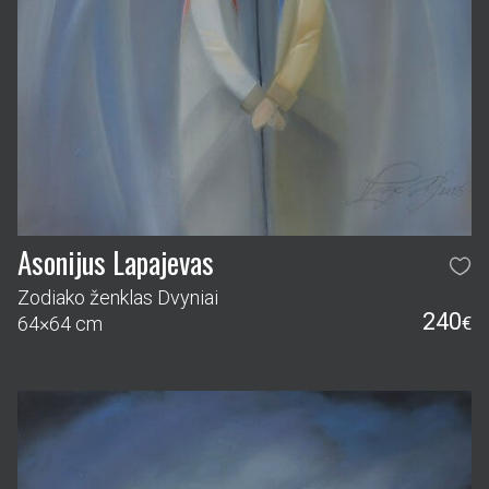
Asonijus Lapajevas
Zodiako ženklas Dvyniai
240
64×64 cm
€