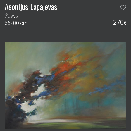
Asonijus Lapajevas
Žuvys
270
66×80 cm
€