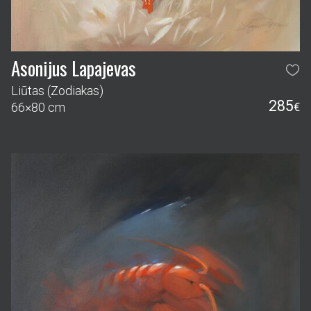
Asonijus Lapajevas
Liūtas (Zodiakas)
285
66×80 cm
€