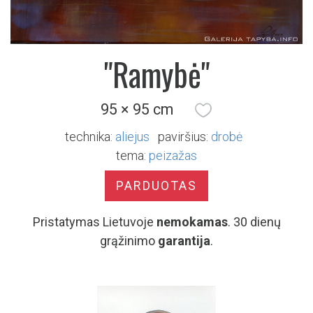
"Ramybė"
95 × 95 cm
technika:
aliejus
paviršius:
drobė
tema:
peizažas
PARDUOTAS
Pristatymas Lietuvoje
nemokamas
. 30 dienų
grąžinimo
garantija
.