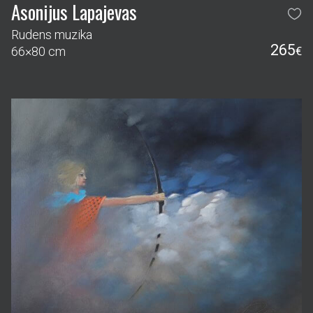
Asonijus Lapajevas
Rudens muzika
265
66×80 cm
€