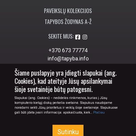
PAVEIKSLŲ KOLEKCIJOS
TAPYBOS ŽODYNAS A-Ž
SEKITE MUS:
+370 673 77774
info@tapyba.info
Šiame puslapyje yra įdiegti slapukai (ang.
Cookies), kad ateityje Jūsų apsilankymai
šioje svetainėje būtų patogesni.
Slapukai (ang. Cookies) − nedidelės rinkmenos, kurias į Jūsų
kompiuterio kietąjį diską perkelia svetainė. Slapukus naudojame
norėdami sekti Jūsų prioritetus ir veiklą šioje svetainėje. Slapukuose
gali būti įdėta įvairi informacija: apskaičiuota, kiek…
Plačiau
Sutinku
© 2026 Tapyba.info - paveikslai internetu