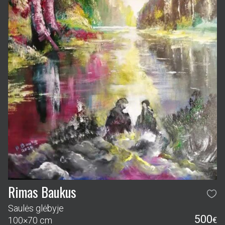
Rimas Baukus
Saulės glėbyje
500
100×70 cm
€