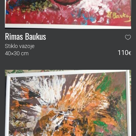
Rimas Baukus
Stiklo vazoje
110
40×30 cm
€