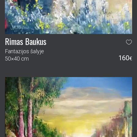
Rimas Baukus
Fantazijos šalyje
160
50×40 cm
€