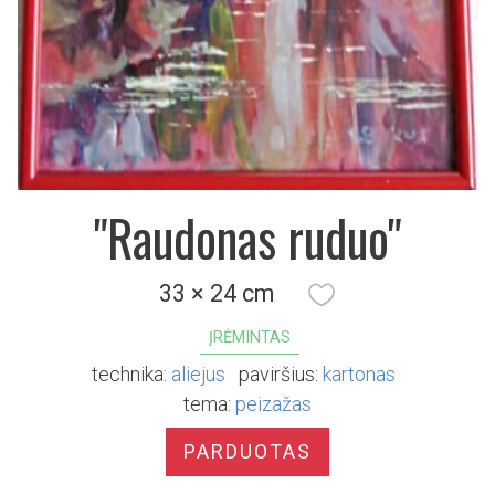
"Raudonas ruduo"
33 × 24 cm
ĮRĖMINTAS
technika:
aliejus
paviršius:
kartonas
tema:
peizažas
PARDUOTAS