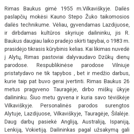
Rimas Baukus gimė 1955 m.Vilkaviškyje. Dailės
paslapčių mokėsi Kauno Stepo Žuko taikomosios
dailės technikume. Vėliau, gyvendamas Lazdijuose,
ir dirbdamas kultūros skyriuje dailininku, jis R.
Baukus daugiau laiko pradejo skirti tapybai, o 1983 m.
prasidėjo tikrasis kūrybinis kelias. Kai likimas nuvedė
į Alytų, Rimas pastoviai dalyvaudavo Dzūkų dienų
parodose. Respublikinėse parodose Vilniuje
pristatydavo ne tik tapybos , bet ir medžio darbus,
kurie taip pat buvo gerai įvertinti. Rimas Baukus 26
metus pragyveno Tauragėje, dirbo miškų ūkyje
dailininku. Šiuo metu gyvena ir kuria savo tėviškėje
Vilkaviškyje. Personalinės parodos surengtos
Alytuje, Lazdijuose, Vilkaviškyje, Tauragėje, Šilalėje.
Daug darbų pasiekė Angliją, Australiją, Ispaniją,
Lenkiją, Vokietiją. Dailininkas pagal užsakymą gali