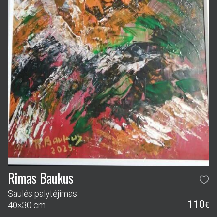
Rimas Baukus
Saulės palytėjimas
110
40×30 cm
€