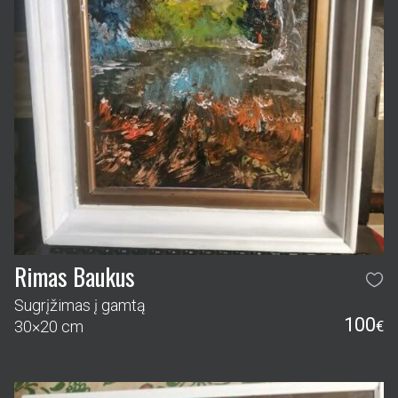
Rimas Baukus
Sugrįžimas į gamtą
100
30×20 cm
€