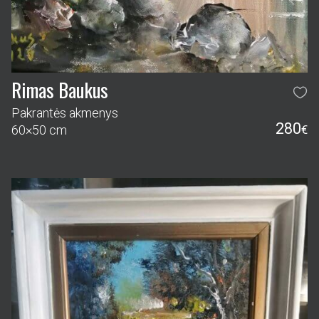
Rimas Baukus
Pakrantės akmenys
280
60×50 cm
€