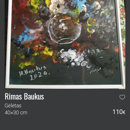
Rimas Baukus
Gėlėtas
110
40×30 cm
€