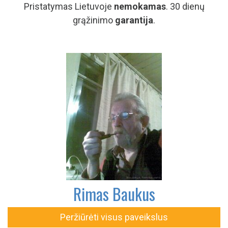
Pristatymas Lietuvoje
nemokamas
. 30 dienų
grąžinimo
garantija
.
Rimas Baukus
Peržiūrėti visus paveikslus