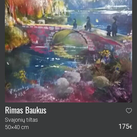
Rimas Baukus
Svajonių tiltas
175
50×40 cm
€