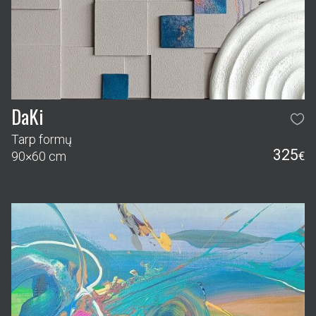
DaKi
Tarp formų
325
90×60 cm
€