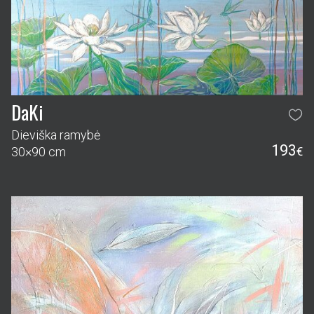
DaKi
Dieviška ramybė
193
30×90 cm
€