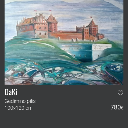
DaKi
Gedimino pilis
780
100×120 cm
€