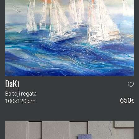
DaKi
Baltoji regata
650
100×120 cm
€