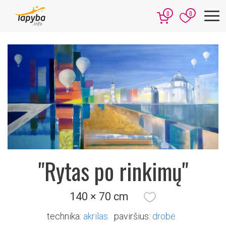
0
0
"Rytas po rinkimų"
140 × 70 cm
technika:
akrilas
paviršius:
drobė