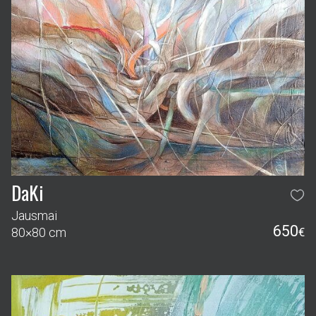
DaKi
Jausmai
650
80×80 cm
€