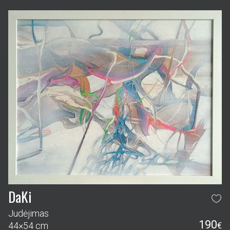
DaKi
Judėjimas
190
44×54 cm
€