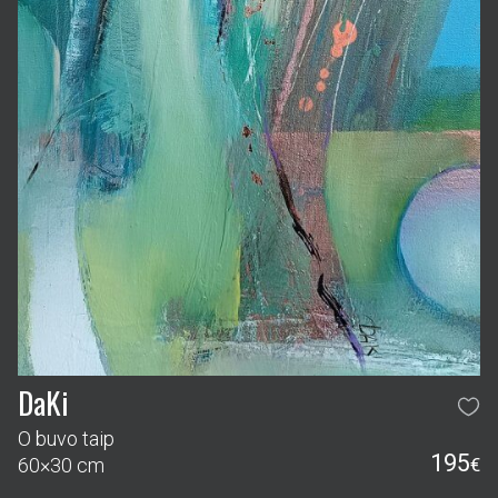
DaKi
O buvo taip
195
60×30 cm
€