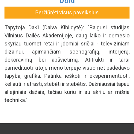
Peržiūrėti visus paveikslus
Tapytoja DaKi (Daiva Kibildytė): "Baigusi studijas
Vilniaus Dailės Akademijoje, daug laiko ir dėmesio
skyriau tuomet retai ir įdomiai sričiai - televiziniam
dizainui, apimančiam scenografiją, interjerą,
dekoravimą bei apšvietimą. Atitrūkti ir tarsi
pamedituoti kitoje meno terpėje visuomet padėdavo
tapyba, grafika. Patinka ieškoti ir eksperimentuoti,
keliauti ir atrasti, stebėti ir stebėtis. Dažniausiai tapau
aliejiniais dažais, tačiau kuriu ir su akrilu ar mišria
technika."