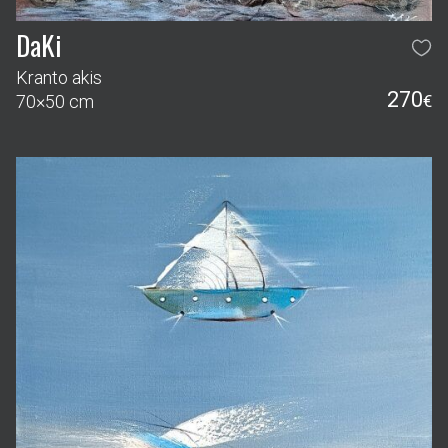
DaKi
Kranto akis
270
70×50 cm
€