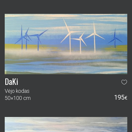
DaKi
Vėjo kodas
195
50×100 cm
€