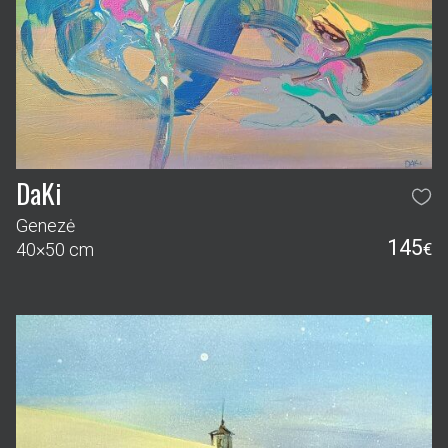
DaKi
Genezė
145
40×50 cm
€