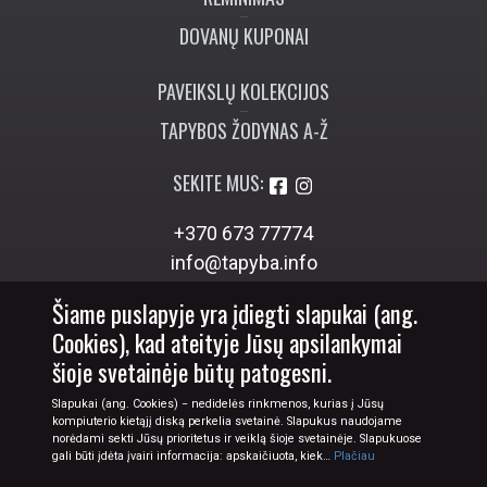
DOVANŲ KUPONAI
PAVEIKSLŲ KOLEKCIJOS
TAPYBOS ŽODYNAS A-Ž
SEKITE MUS:
+370 673 77774
info@tapyba.info
Šiame puslapyje yra įdiegti slapukai (ang.
Cookies), kad ateityje Jūsų apsilankymai
šioje svetainėje būtų patogesni.
Slapukai (ang. Cookies) − nedidelės rinkmenos, kurias į Jūsų
kompiuterio kietąjį diską perkelia svetainė. Slapukus naudojame
norėdami sekti Jūsų prioritetus ir veiklą šioje svetainėje. Slapukuose
gali būti įdėta įvairi informacija: apskaičiuota, kiek…
Plačiau