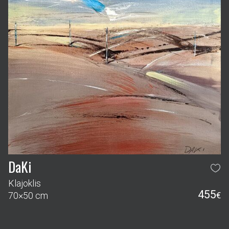
DaKi
Klajoklis
455
70×50 cm
€