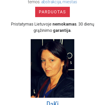
temos:
abstrakcija
miestas
PARDUOTAS
Pristatymas Lietuvoje
nemokamas
. 30 dienų
grąžinimo
garantija
.
DaKi