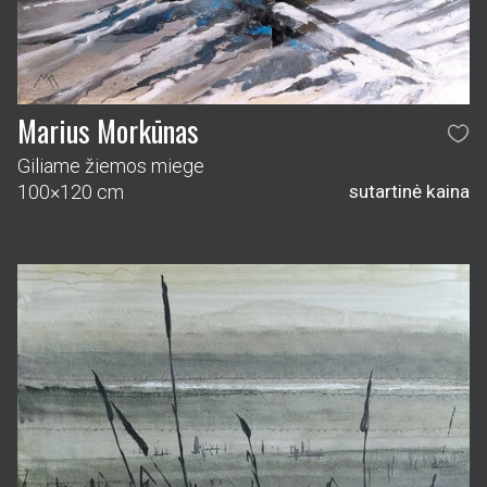
Marius Morkūnas
Giliame žiemos miege
100×120 cm
sutartinė kaina