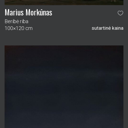
Marius Morkūnas
Beribė riba
100×120 cm
sutartinė kaina