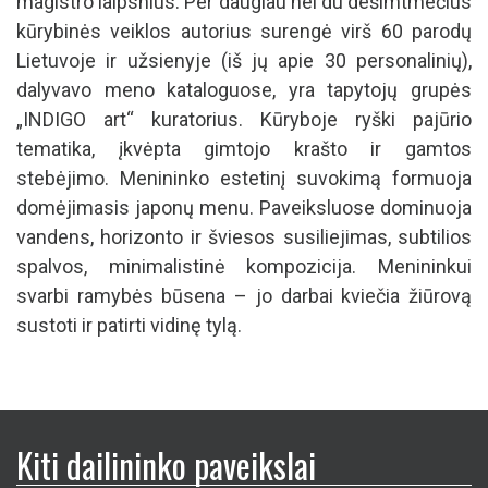
magistro laipsnius. Per daugiau nei du dešimtmečius
kūrybinės veiklos autorius surengė virš 60 parodų
Lietuvoje ir užsienyje (iš jų apie 30 personalinių),
dalyvavo meno kataloguose, yra tapytojų grupės
„INDIGO art“ kuratorius. Kūryboje ryški pajūrio
tematika, įkvėpta gimtojo krašto ir gamtos
stebėjimo. Menininko estetinį suvokimą formuoja
domėjimasis japonų menu. Paveiksluose dominuoja
vandens, horizonto ir šviesos susiliejimas, subtilios
spalvos, minimalistinė kompozicija. Menininkui
svarbi ramybės būsena – jo darbai kviečia žiūrovą
sustoti ir patirti vidinę tylą.
Kiti dailininko paveikslai