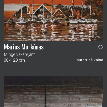
Marius Morkūnas
Mingė vakarėjant
80×120 cm
sutartinė kaina