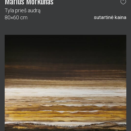
Marius Morkūnas
Tyla prieš audrą
80×60 cm
sutartinė kaina