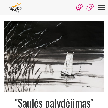
0
0
"Saulės palydėjimas"