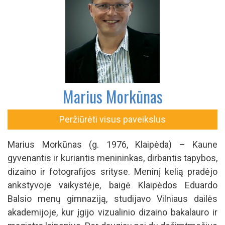
Marius Morkūnas
Peržiūrėti visus paveikslus
Marius Morkūnas (g. 1976, Klaipėda) – Kaune
gyvenantis ir kuriantis menininkas, dirbantis tapybos,
dizaino ir fotografijos srityse. Meninį kelią pradėjo
ankstyvoje vaikystėje, baigė Klaipėdos Eduardo
Balsio menų gimnaziją, studijavo Vilniaus dailės
akademijoje, kur įgijo vizualinio dizaino bakalauro ir