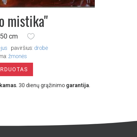
o mistika"
 50 cm
ejus
paviršius:
drobė
ma:
žmonės
ARDUOTAS
kamas
. 30 dienų grąžinimo
garantija
.