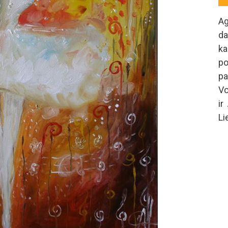
A
da
ka
po
pa
Vo
ir
Li