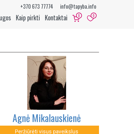
+370 673 77774
info@tapyba.info
augos
Kaip pirkti
Kontaktai
0
0
Agnė Mikalauskienė
Peržiūrėti visus paveikslus