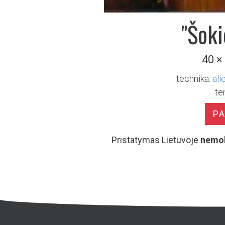
"Šoki
40 ×
technika:
ali
te
P
Pristatymas Lietuvoje
nemo