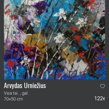
Arvydas Urniežius
Visa tai…, gal…
122
70×50 cm
€