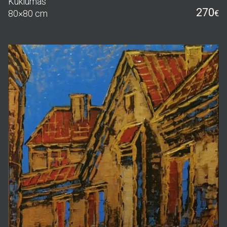
Kuklumas
270
80×80 cm
€