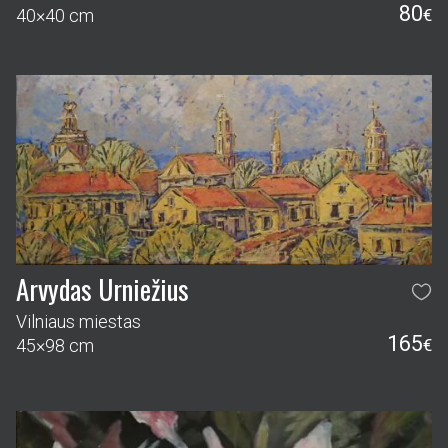
80
40×40 cm
€
Arvydas Urniežius
Vilniaus miestas
165
45×98 cm
€