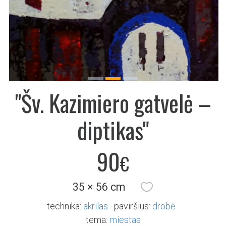
Previous
Next
"Šv. Kazimiero gatvelė –
diptikas"
90
€
35 × 56 cm
technika:
akrilas
paviršius:
drobė
tema:
miestas