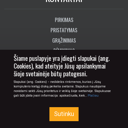
PIRKIMAS
PRISTATYMAS
GRĄŽINIMAS
RĖMINIMAS
Šiame puslapyje yra įdiegti slapukai (ang.
DOVANŲ KUPONAI
Cookies), kad ateityje Jūsų apsilankymai
šioje svetainėje būtų patogesni.
PAVEIKSLŲ KOLEKCIJOS
Slapukai (ang. Cookies) − nedidelės rinkmenos, kurias į Jūsų
TAPYBOS ŽODYNAS A-Ž
kompiuterio kietąjį diską perkelia svetainė. Slapukus naudojame
norėdami sekti Jūsų prioritetus ir veiklą šioje svetainėje. Slapukuose
gali būti įdėta įvairi informacija: apskaičiuota, kiek…
Plačiau
SEKITE MUS:
+370 673 77774
Sutinku
info@tapyba.info