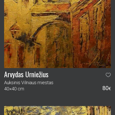
Arvydas Urniežius
Auksinis Vilniaus miestas
80
40×40 cm
€