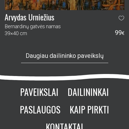
Arvydas Urniežius
Bernardinų gatvės namas
99
39×40 cm
€
Daugiau dailininko paveikslų
PAVEIKSLAI
DAILININKAI
PASLAUGOS
KAIP PIRKTI
KONTAKTAI