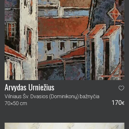
Arvydas Urniežius
Vilniaus Šv. Dvasios (Dominikonų) bažnyčia
170
70×50 cm
€