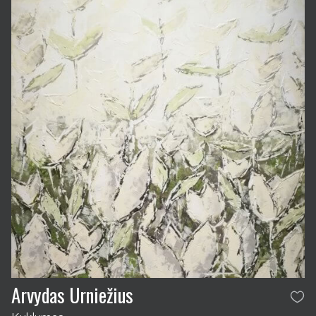
Arvydas Urniežius