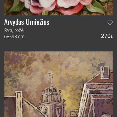
Arvydas Urniežius
Rytų rožė
270
68×98 cm
€