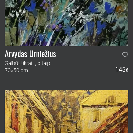
Arvydas Urniežius
Galbūt tikrai…, o taip…
145
70×50 cm
€