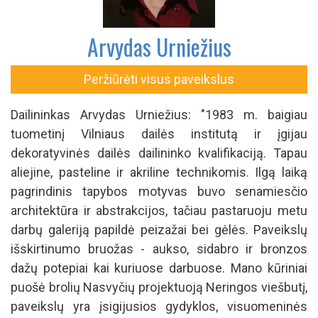
Arvydas Urniežius
Peržiūrėti visus paveikslus
Dailininkas Arvydas Urniežius: "1983 m. baigiau
tuometinį Vilniaus dailės institutą ir įgijau
dekoratyvinės dailės dailininko kvalifikaciją. Tapau
aliejine, pasteline ir akriline technikomis. Ilgą laiką
pagrindinis tapybos motyvas buvo senamiesčio
architektūra ir abstrakcijos, tačiau pastaruoju metu
darbų galeriją papildė peizažai bei gėlės. Paveikslų
išskirtinumo bruožas - aukso, sidabro ir bronzos
dažų potepiai kai kuriuose darbuose. Mano kūriniai
puošė brolių Nasvyčių projektuoją Neringos viešbutį,
paveikslų yra įsigijusios gydyklos, visuomeninės