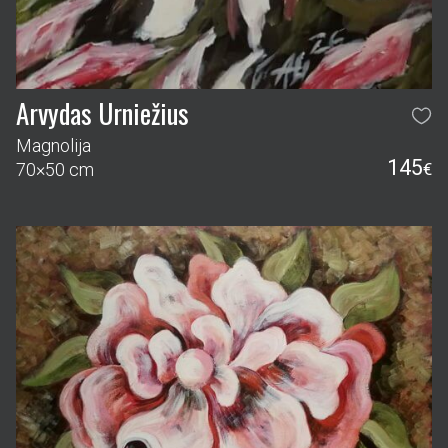
Arvydas Urniežius
Magnolija
145
70×50 cm
€