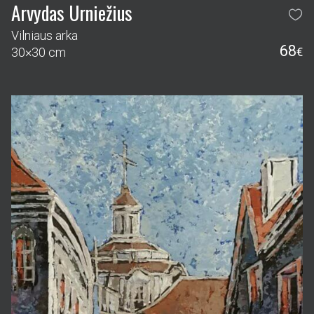
Arvydas Urniežius
Vilniaus arka
68
30×30 cm
€