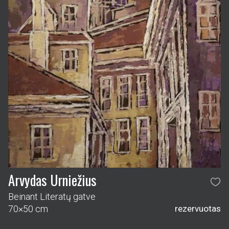
Arvydas Urniežius
Beinant Literatų gatve
70×50 cm
rezervuotas