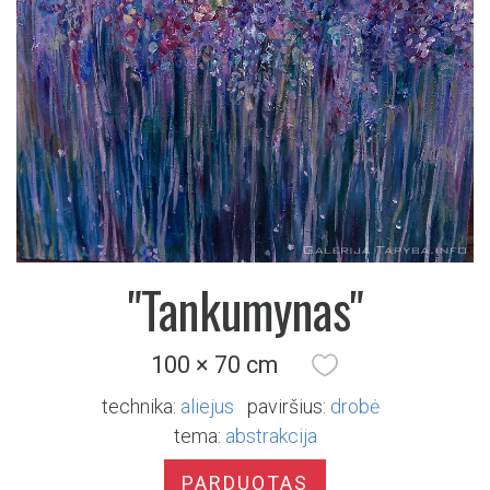
"Tankumynas"
100 × 70 cm
technika:
aliejus
paviršius:
drobė
tema:
abstrakcija
PARDUOTAS