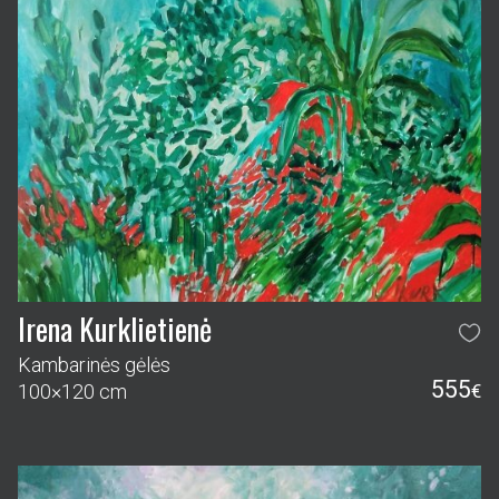
Irena Kurklietienė
Kambarinės gėlės
555
100×120 cm
€