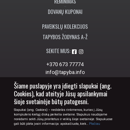
RĖMINIMAS
DOVANŲ KUPONAI
PAVEIKSLŲ KOLEKCIJOS
TAPYBOS ŽODYNAS A-Ž
SEKITE MUS:
+370 673 77774
info@tapyba.info
Šiame puslapyje yra įdiegti slapukai (ang.
Cookies), kad ateityje Jūsų apsilankymai
šioje svetainėje būtų patogesni.
Slapukai (ang. Cookies) − nedidelės rinkmenos, kurias į Jūsų
kompiuterio kietąjį diską perkelia svetainė. Slapukus naudojame
norėdami sekti Jūsų prioritetus ir veiklą šioje svetainėje. Slapukuose
gali būti įdėta įvairi informacija: apskaičiuota, kiek…
Plačiau