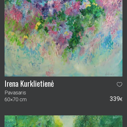
Irena Kurklietienė
Pavasaris
339
60×70 cm
€