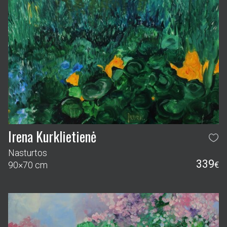
Irena Kurklietienė
Nasturtos
339
90×70 cm
€