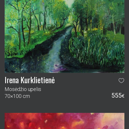
Irena Kurklietienė
Mosėdžio upelis
555
70×100 cm
€