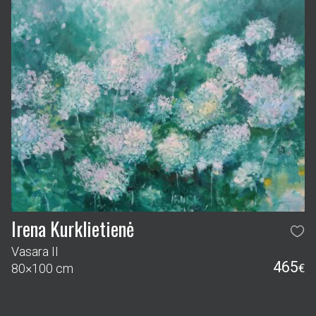
Irena Kurklietienė
Vasara II
465
80×100 cm
€