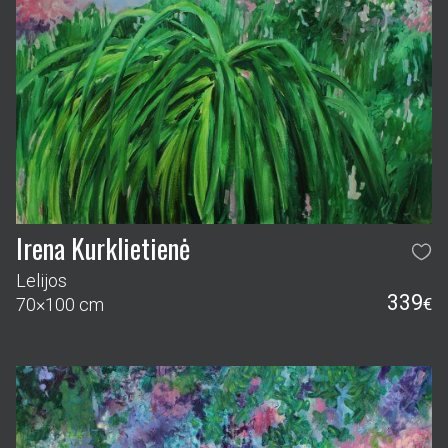
Irena Kurklietienė
Lelijos
339
70×100 cm
€