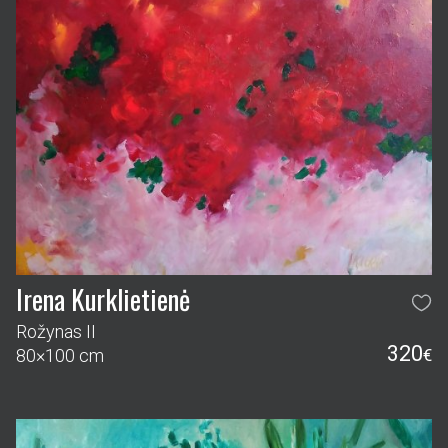
Irena Kurklietienė
Rožynas II
320
80×100 cm
€