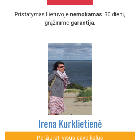
Pristatymas Lietuvoje
nemokamas
. 30 dienų
grąžinimo
garantija
.
Irena Kurklietienė
Peržiūrėti visus paveikslus