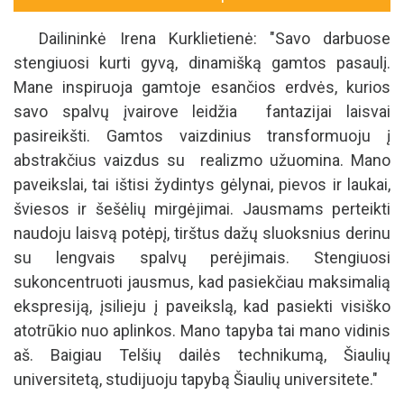
Dailininkė Irena Kurklietienė: "Savo darbuose
stengiuosi kurti gyvą, dinamišką gamtos pasaulį.
Mane inspiruoja gamtoje esančios erdvės, kurios
savo spalvų įvairove leidžia fantazijai laisvai
pasireikšti. Gamtos vaizdinius transformuoju į
abstrakčius vaizdus su realizmo užuomina. Mano
paveikslai, tai ištisi žydintys gėlynai, pievos ir laukai,
šviesos ir šešėlių mirgėjimai. Jausmams perteikti
naudoju laisvą potėpį, tirštus dažų sluoksnius derinu
su lengvais spalvų perėjimais. Stengiuosi
sukoncentruoti jausmus, kad pasiekčiau maksimalią
ekspresiją, įsilieju į paveikslą, kad pasiekti visiško
atotrūkio nuo aplinkos. Mano tapyba tai mano vidinis
aš. Baigiau Telšių dailės technikumą, Šiaulių
universitetą, studijuoju tapybą Šiaulių universitete."