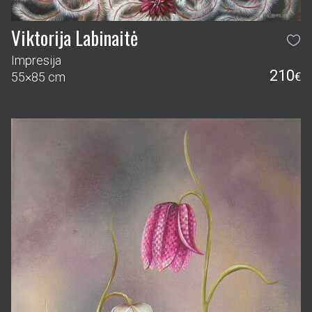
Viktorija Labinaitė
Impresija
210
55×85 cm
€