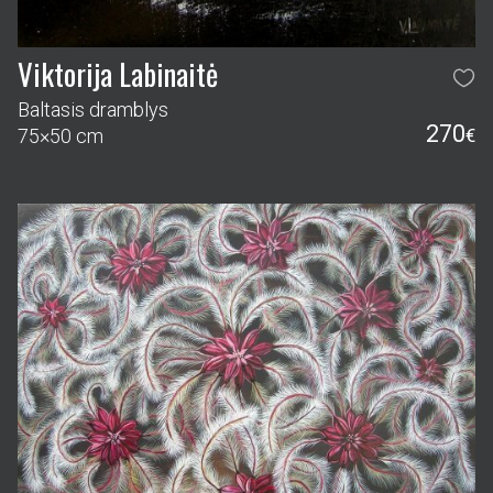
Viktorija Labinaitė
Baltasis dramblys
270
75×50 cm
€