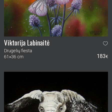
Viktorija Labinaitė
Drugelių fiesta
183
61×36 cm
€