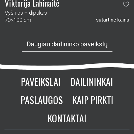
Viktorija Labinaitė
Vyšnios – diptikas
70×100 cm
sutartinė kaina
Daugiau dailininko paveikslų
PAVEIKSLAI
DAILININKAI
PASLAUGOS
KAIP PIRKTI
KONTAKTAI