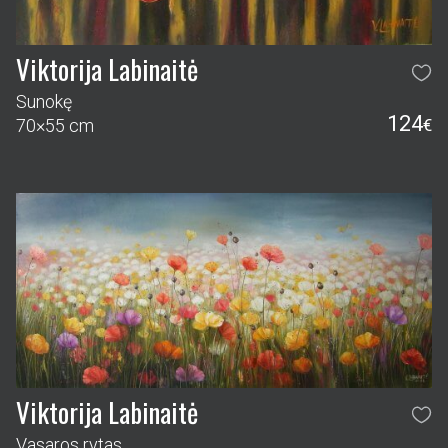
Viktorija Labinaitė
Sunokę
124
70×55 cm
€
Viktorija Labinaitė
Vasaros rytas