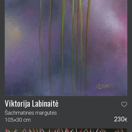
Viktorija Labinaitė
Šachmatinės margutės
230
105×30 cm
€