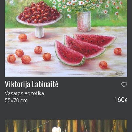
Viktorija Labinaitė
Vasaros egzotika
160
55×70 cm
€