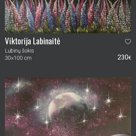
Viktorija Labinaitė
Lubinų šokis
230
30×100 cm
€