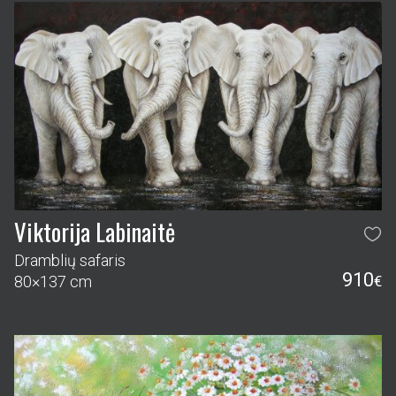
Viktorija Labinaitė
Dramblių safaris
910
80×137 cm
€