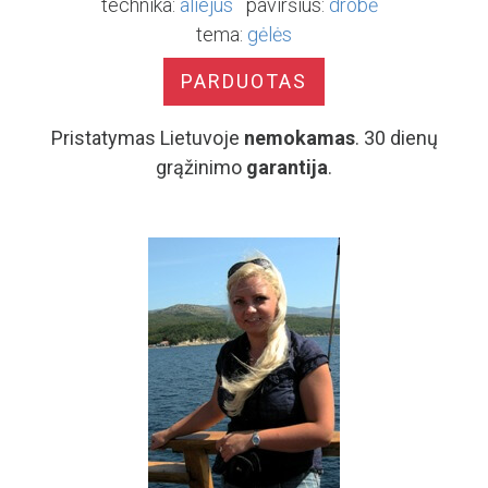
technika:
aliejus
paviršius:
drobė
tema:
gėlės
PARDUOTAS
Pristatymas Lietuvoje
nemokamas
. 30 dienų
grąžinimo
garantija
.