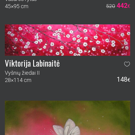
442
45×95 cm
520
€
Viktorija Labinaitė
Vyšnių žiedai II
148
28×114 cm
€