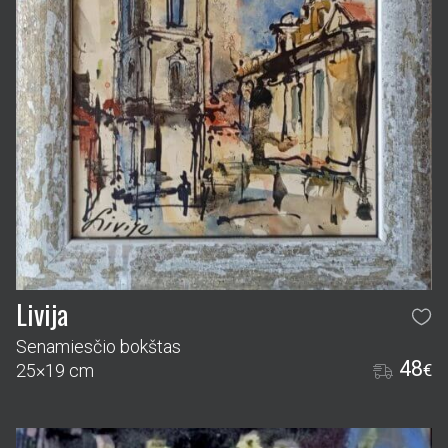
Livija
Senamiesčio bokštas
48
25×19 cm
€