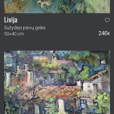
Livija
Sužydėjo pievų gėlės
240
50×40 cm
€