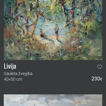
Livija
Saulėta žvejyba
230
40×50 cm
€