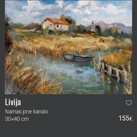
Livija
Namas prie kanalo
155
30×40 cm
€