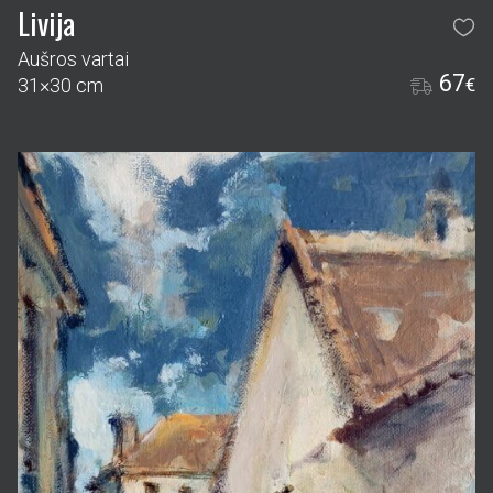
Livija
Aušros vartai
67
31×30 cm
€