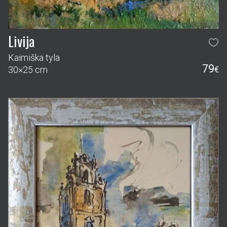
Livija
Kaimiška tyla
79
30×25 cm
€