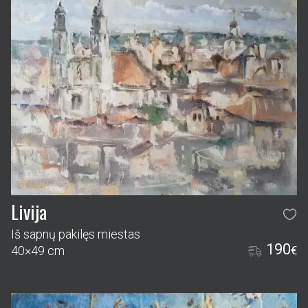
Livija
Iš sapnų pakilęs miestas
190
40×49 cm
€