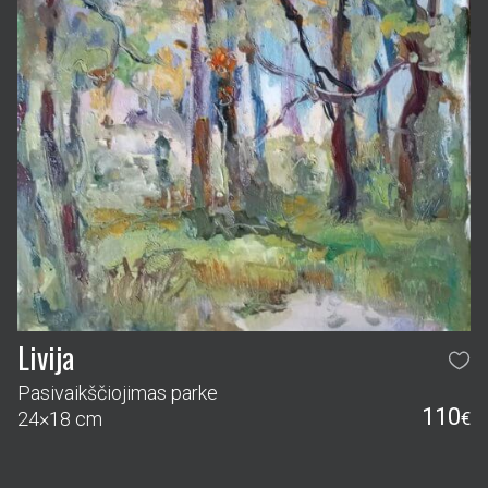
Livija
Pasivaikščiojimas parke
110
24×18 cm
€