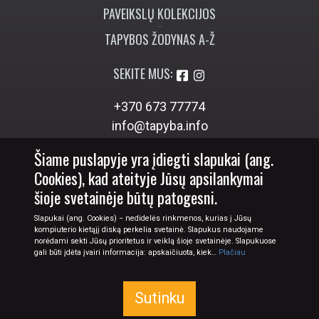
PAVEIKSLŲ KOLEKCIJOS
TAPYBOS ŽODYNAS A-Ž
SEKITE MUS:
+370 673 77774
info@tapyba.info
Šiame puslapyje yra įdiegti slapukai (ang.
Cookies), kad ateityje Jūsų apsilankymai
šioje svetainėje būtų patogesni.
Slapukai (ang. Cookies) − nedidelės rinkmenos, kurias į Jūsų
kompiuterio kietąjį diską perkelia svetainė. Slapukus naudojame
norėdami sekti Jūsų prioritetus ir veiklą šioje svetainėje. Slapukuose
gali būti įdėta įvairi informacija: apskaičiuota, kiek…
Plačiau
Sutinku
© 2026 Tapyba.info - paveikslai internetu