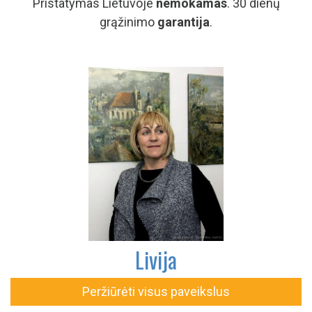
Pristatymas Lietuvoje
nemokamas
. 30 dienų
grąžinimo
garantija
.
Livija
Peržiūrėti visus paveikslus