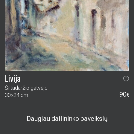
Livija
Šiltadaržio gatvėje
90
30×24 cm
€
Daugiau dailininko paveikslų