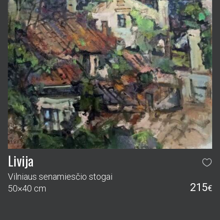
Livija
Vilniaus senamiesčio stogai
215
50×40 cm
€