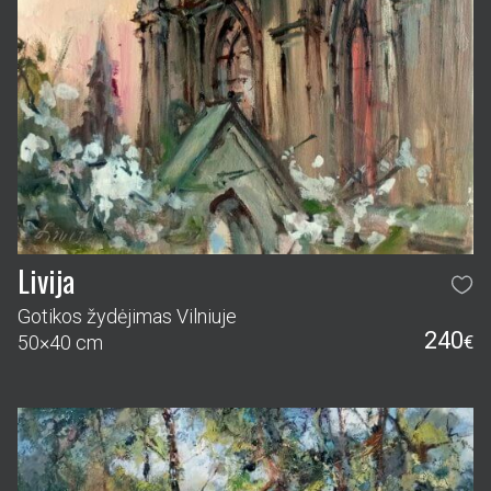
Livija
Gotikos žydėjimas Vilniuje
240
50×40 cm
€