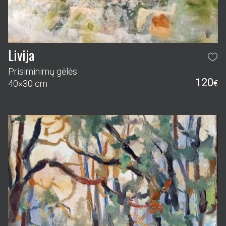
Livija
Prisiminimų gėlės
120
40×30 cm
€