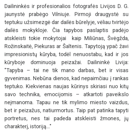
Dailininkės ir profesionalios fotografės Livijos D. G.
jaunystė prabėgo Vilniuje. Pirmoji draugystė su
teptuku užsimezgė dar dailės būrelyje, vėliau tvirtėjo
dailės mokykloje. Čia tapybos paslaptis padėjo
atskleisti tokie mokytojai kaip Miliūnas, Švėgžda,
Rožinskaitė, Piekuras ar Šaltenis. Tapytoją ypač žavi
impresionistų kūryba, todėl nenuostabu, kad ir jos
kūryboje dominuoja peizažai. Dailininkė Livija:
"Tapyba – tai ne tik mano darbas, bet ir visas
gyvenimas. Nebūna dienos, kad nepaimčiau į rankas
teptuko. Kiekvienas naujas kūrinys skiriasi nuo kitų
savo technika, emocijomis – atkartoti paveikslo
neįmanoma. Tapau ne tik mylimo miesto vaizdus,
bet ir peizažus, natiurmortus. Taip pat patinka tapyti
portretus, nes tai padeda atskleisti žmones, jų
charakterį, istoriją..."