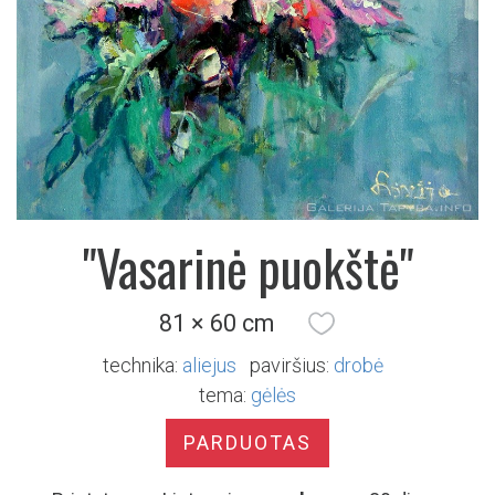
"Vasarinė puokštė"
81 × 60 cm
technika:
aliejus
paviršius:
drobė
tema:
gėlės
PARDUOTAS