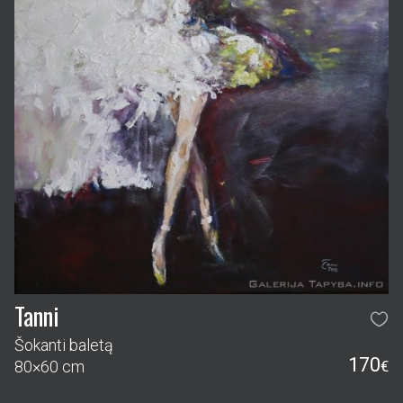
Tanni
Šokanti baletą
170
80×60 cm
€