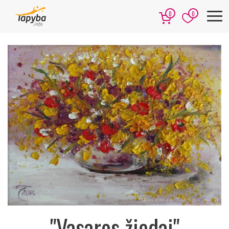
0
0
"Vasaros žiedai"