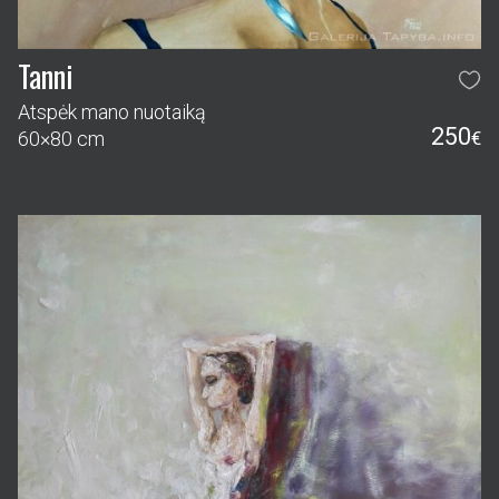
Tanni
Atspėk mano nuotaiką
250
60×80 cm
€