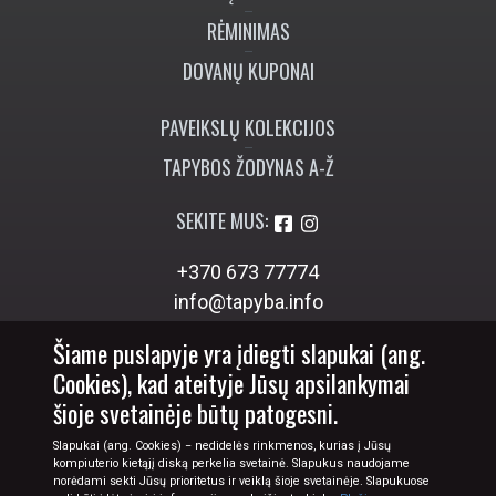
RĖMINIMAS
DOVANŲ KUPONAI
PAVEIKSLŲ KOLEKCIJOS
TAPYBOS ŽODYNAS A-Ž
SEKITE MUS:
+370 673 77774
info@tapyba.info
Šiame puslapyje yra įdiegti slapukai (ang.
Cookies), kad ateityje Jūsų apsilankymai
šioje svetainėje būtų patogesni.
Slapukai (ang. Cookies) − nedidelės rinkmenos, kurias į Jūsų
kompiuterio kietąjį diską perkelia svetainė. Slapukus naudojame
norėdami sekti Jūsų prioritetus ir veiklą šioje svetainėje. Slapukuose