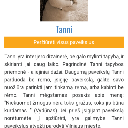
Tanni
Peržiūrėti visus paveikslus
Tanni yra interjero dizainerė, be galo mylinti tapybą, ir
skirianti jai daug laiko. Pagrindinė Tanni tapybos
priemonė - aliejiniai dažai. Daugumą paveikslų Tanni
parduoda be rėmo, įsigiję paveikslą, galite savo
nuožiūra parinkti jam tinkamą rėmą, arba kabinti be
rėmo. Tanni mėgstamas posakis apie meną:
"Niekuomet žmogus nėra toks gražus, koks jis būna
kurdamas..." (Vydūnas) Jei prieš įsigijant paveikslą
norėtumėte jį apžiūrėti, yra galimybė Tanni
paveikslus atvežti parodyti Vilniaus mieste.