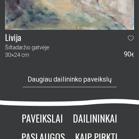
Livija
Šiltadaržio gatvėje
90
30×24 cm
€
Daugiau dailininko paveikslų
PAVEIKSLAI
DAILININKAI
PASLAUGOS
KAIP PIRKTI