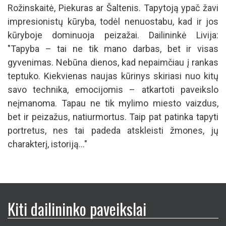
Rožinskaitė, Piekuras ar Šaltenis. Tapytoją ypač žavi
impresionistų kūryba, todėl nenuostabu, kad ir jos
kūryboje dominuoja peizažai. Dailininkė Livija:
"Tapyba – tai ne tik mano darbas, bet ir visas
gyvenimas. Nebūna dienos, kad nepaimčiau į rankas
teptuko. Kiekvienas naujas kūrinys skiriasi nuo kitų
savo technika, emocijomis – atkartoti paveikslo
neįmanoma. Tapau ne tik mylimo miesto vaizdus,
bet ir peizažus, natiurmortus. Taip pat patinka tapyti
portretus, nes tai padeda atskleisti žmones, jų
charakterį, istoriją..."
Kiti dailininko paveikslai