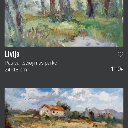
Livija
Pasivaikščiojimas parke
110
24×18 cm
€