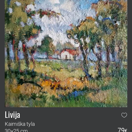
Livija
Kaimiška tyla
79
30×25 cm
€