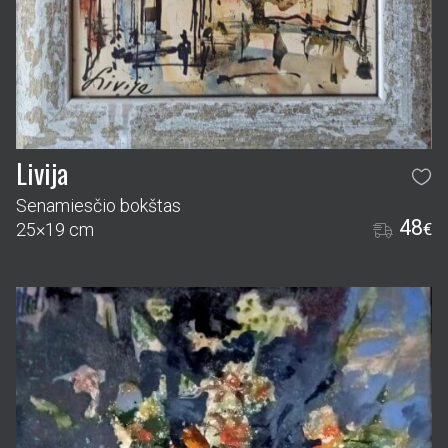
Livija
Senamiesčio bokštas
48
25×19 cm
€