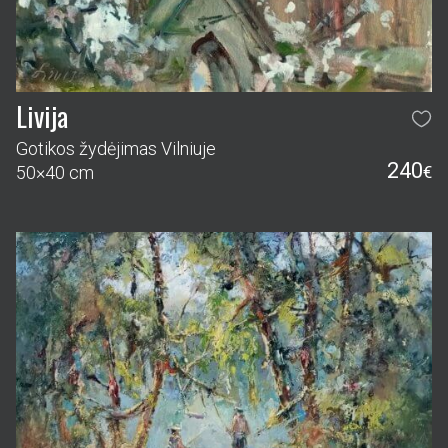
Livija
Gotikos žydėjimas Vilniuje
240
50×40 cm
€