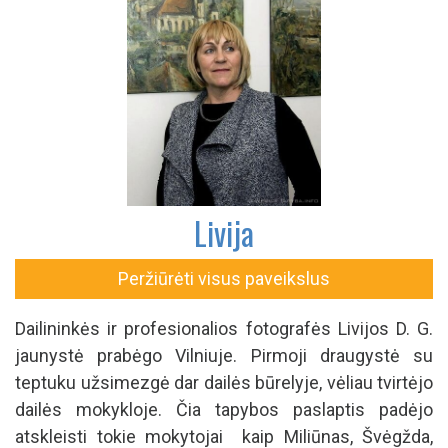
Livija
Peržiūrėti visus paveikslus
Dailininkės ir profesionalios fotografės Livijos D. G.
jaunystė prabėgo Vilniuje. Pirmoji draugystė su
teptuku užsimezgė dar dailės būrelyje, vėliau tvirtėjo
dailės mokykloje. Čia tapybos paslaptis padėjo
atskleisti tokie mokytojai kaip Miliūnas, Švėgžda,