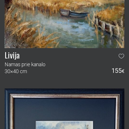
Livija
Namas prie kanalo
155
30×40 cm
€