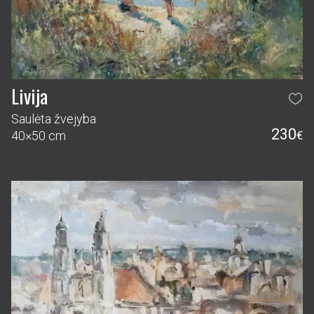
Livija
Saulėta žvejyba
230
40×50 cm
€