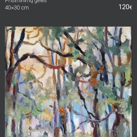
Prisiminimų gėlės
120
40×30 cm
€