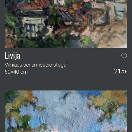
Livija
Vilniaus senamiesčio stogai
215
50×40 cm
€