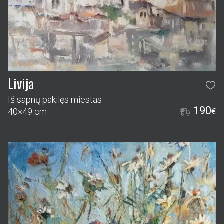
Livija
Iš sapnų pakilęs miestas
190
40×49 cm
€