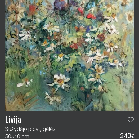
Livija
Sužydėjo pievų gėlės
240
50×40 cm
€