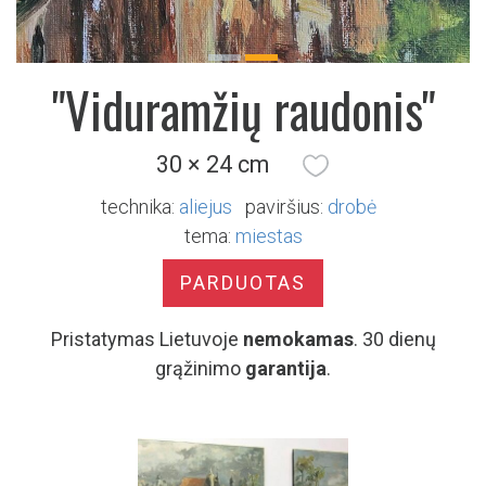
Previous
Next
"Viduramžių raudonis"
30 × 24 cm
technika:
aliejus
paviršius:
drobė
tema:
miestas
PARDUOTAS
Pristatymas Lietuvoje
nemokamas
. 30 dienų
grąžinimo
garantija
.