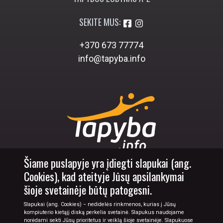
SEKITE MUS:
+370 673 77774
info@tapyba.info
Šiame puslapyje yra įdiegti slapukai (ang.
Cookies), kad ateityje Jūsų apsilankymai
© 2026 Tapyba.info - paveikslai internetu
šioje svetainėje būtų patogesni.
Slapukai (ang. Cookies) − nedidelės rinkmenos, kurias į Jūsų
kompiuterio kietąjį diską perkelia svetainė. Slapukus naudojame
norėdami sekti Jūsų prioritetus ir veiklą šioje svetainėje. Slapukuose