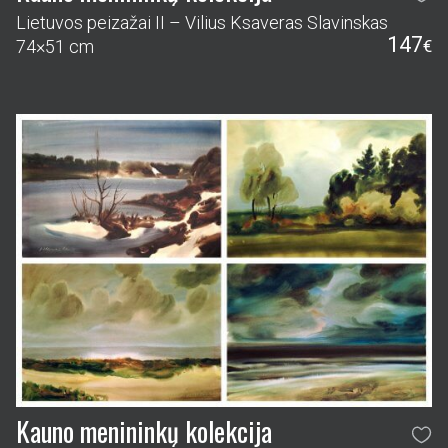
Lietuvos peizažai II – Vilius Ksaveras Slavinskas
147
74×51 cm
€
Kauno menininkų kolekcija