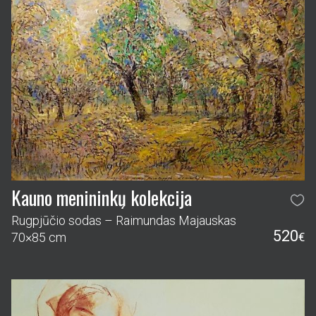
Kauno menininkų kolekcija
Rugpjūčio sodas – Raimundas Majauskas
520
70×85 cm
€