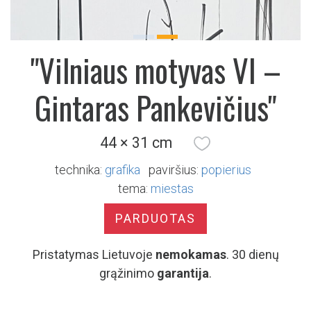
Previous
Next
"Vilniaus motyvas VI –
Gintaras Pankevičius"
44 × 31 cm
technika:
grafika
paviršius:
popierius
tema:
miestas
PARDUOTAS
Pristatymas Lietuvoje
nemokamas
. 30 dienų
grąžinimo
garantija
.