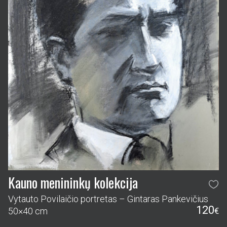
Kauno menininkų kolekcija
Vytauto Povilaičio portretas – Gintaras Pankevičius
120
50×40 cm
€