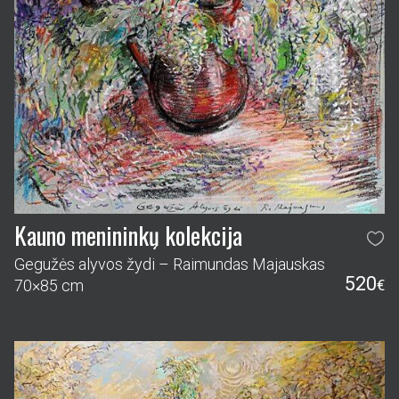
Kauno menininkų kolekcija
Gegužės alyvos žydi – Raimundas Majauskas
520
70×85 cm
€