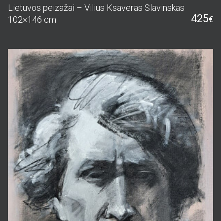
Lietuvos peizažai – Vilius Ksaveras Slavinskas
425
102×146 cm
€