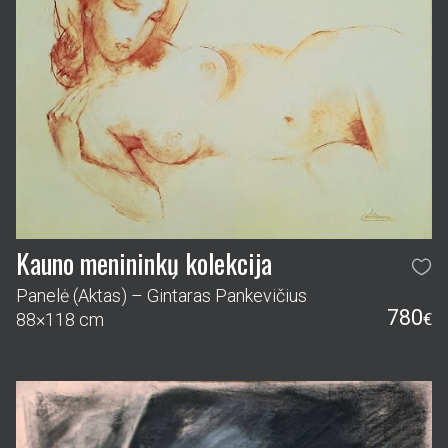
Kauno menininkų kolekcija
Panelė (Aktas) – Gintaras Pankevičius
780
88×118 cm
€