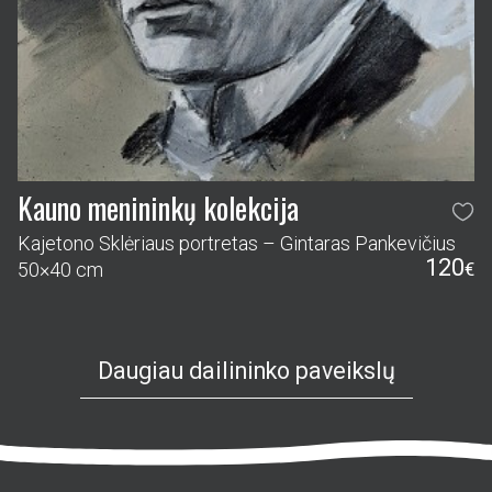
Kauno menininkų kolekcija
Kajetono Sklėriaus portretas – Gintaras Pankevičius
120
50×40 cm
€
Daugiau dailininko paveikslų