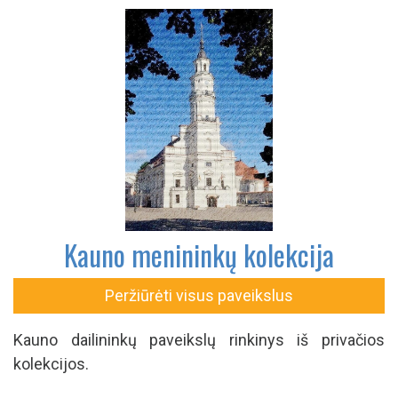
Kauno menininkų kolekcija
Peržiūrėti visus paveikslus
Kauno dailininkų paveikslų rinkinys iš privačios
kolekcijos.