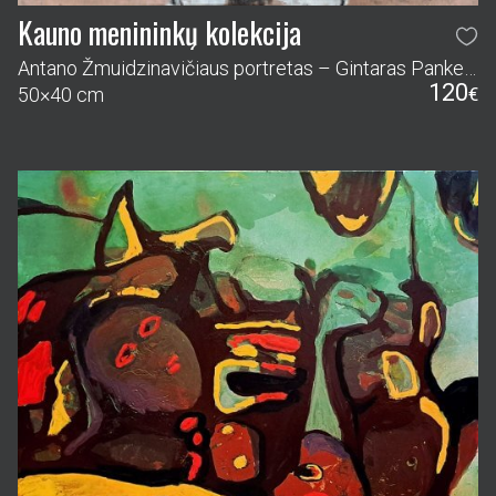
Kauno menininkų kolekcija
Antano Žmuidzinavičiaus portretas – Gintaras Pankevičius
120
50×40 cm
€