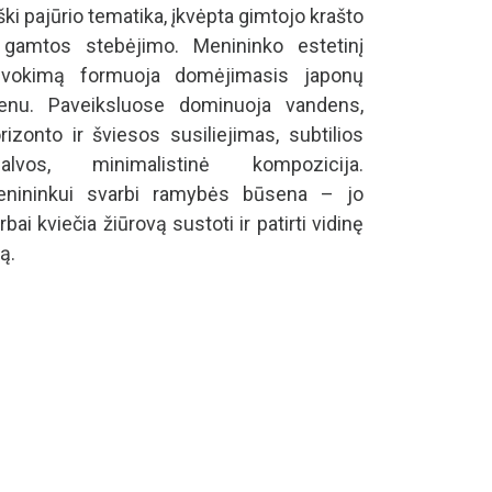
ški pajūrio tematika, įkvėpta gimtojo krašto
 gamtos stebėjimo. Menininko estetinį
uvokimą formuoja domėjimasis japonų
nu. Paveiksluose dominuoja vandens,
rizonto ir šviesos susiliejimas, subtilios
palvos, minimalistinė kompozicija.
nininkui svarbi ramybės būsena – jo
rbai kviečia žiūrovą sustoti ir patirti vidinę
lą.