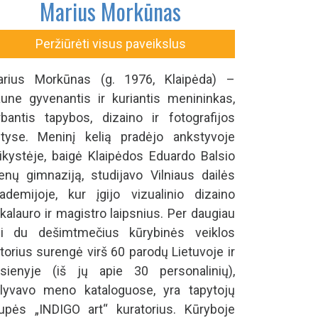
Marius Morkūnas
Peržiūrėti visus paveikslus
rius Morkūnas (g. 1976, Klaipėda) –
une gyvenantis ir kuriantis menininkas,
rbantis tapybos, dizaino ir fotografijos
ityse. Meninį kelią pradėjo ankstyvoje
ikystėje, baigė Klaipėdos Eduardo Balsio
nų gimnaziją, studijavo Vilniaus dailės
ademijoje, kur įgijo vizualinio dizaino
kalauro ir magistro laipsnius. Per daugiau
i du dešimtmečius kūrybinės veiklos
torius surengė virš 60 parodų Lietuvoje ir
sienyje (iš jų apie 30 personalinių),
lyvavo meno kataloguose, yra tapytojų
upės „INDIGO art“ kuratorius. Kūryboje