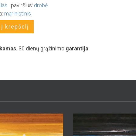
us Morkūnas
Marius Morkūnas
ėjimas
Giliame žiemos miege
120 cm
sutartinė kaina
100×120 cm
sutartin