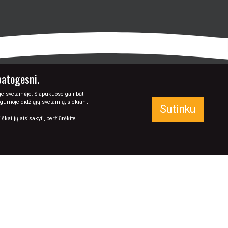
patogesni.
e svetainėje. Slapukuose gali būti
ugumoje didžiųjų svetainių, siekiant
Sutinku
kai jų atsisakyti, peržiūrėkite