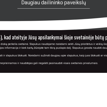
), kad ateityje Jūsų apsilankymai šioje svetainėje būtų 
 diską perkelia svetainė. Slapukus naudojame norėdami sekti Jūsų prioritetus ir veiklą šioj
cijos informacija ir kiek kartų žiūrėjote tam tikrą puslapio dalį. Slapukus įprasta naudoti da
© 2026 Tapyba.info - paveikslai internetu
ir slapukus blokuoti. Norėdami sužinoti daugiau apie slapukus, kaip juos blokuoti ar visiš
i neprieinamos ir naudotojas gali negalėti pasinaudoti visais svetainės privalumais.