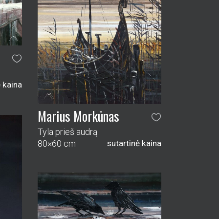
Marius Morkūnas
Laimikis
70×140 cm
sutartinė kaina