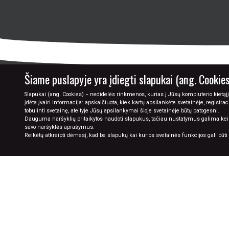
GRĄŽINIMAS
RĖMINIMAS
DOVANŲ KUPONAI
Šiame puslapyje yra įdiegti slapukai (ang. Cookies
Slapukai (ang. Cookies) − nedidelės rinkmenos, kurias į Jūsų kompiuterio kietąjį
įdėta įvairi informacija: apskaičiuota, kiek kartų apsilankėte svetainėje, registra
tobulinti svetainę, ateityje Jūsų apsilankymai šioje svetainėje būtų patogesni.
Dauguma naršyklių pritaikytos naudoti slapukus, tačiau nustatymus galima keisti 
savo naršyklės aprašymus.
Reikėtų atkreipti dėmesį, kad be slapukų kai kurios svetainės funkcijos gali būt