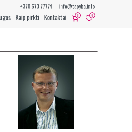
+370 673 77774
info@tapyba.info
augos
Kaip pirkti
Kontaktai
0
0