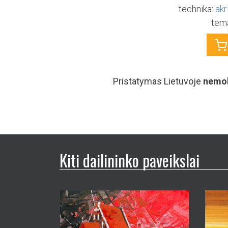
Kiti dailininko paveikslai
Mari
Palyd
Marius Morkūnas
100×
Zapyškio bažnyčios takais
100×100 cm
sutartinė kaina