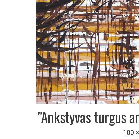
"Ankstyvas turgus a
100 
technika:
akr
tem
Pristatymas Lietuvoje
nemo