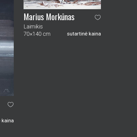
ė kaina
KAIP PIRKTI
KONTAKTAI
SEKITE MUS:
+370 673 77774
info@tapyba.info