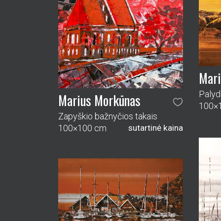
Marius Morkūnas
Mingė vakarėjant
80×120 cm
sutartinė kaina
Mari
Ryto 
120×