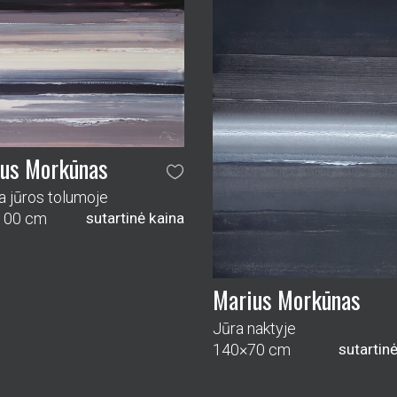
Marius Morkūnas
Jūra naktyje
140×70 cm
sutartin
Daugiau dailininko paveikslų
VEIKSLAI
DAILININKAI
PASLAUGOS
PAVEIKSLŲ KOLEKCIJOS
TAPYBOS ŽODYNAS A-Ž