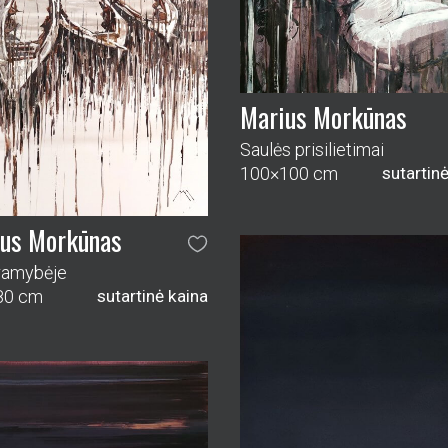
us Morkūnas
a jūros tolumoje
100 cm
sutartinė kaina