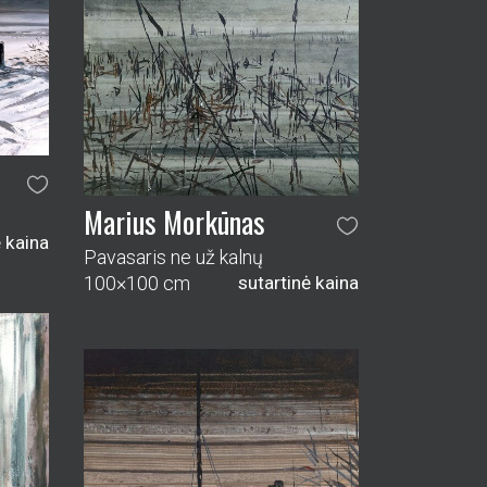
ė kaina
Marius Morkūnas
Tyla prieš audrą
80×60 cm
sutartinė kaina