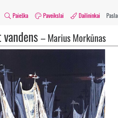
Paieška
Paveikslai
Dailininkai
Pasl
t vandens
–
Marius Morkūnas