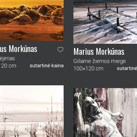
Marius Morkūnas
Saulės prisilietimai
100×100 cm
sutartin
us Morkūnas
ramybėje
80 cm
sutartinė kaina