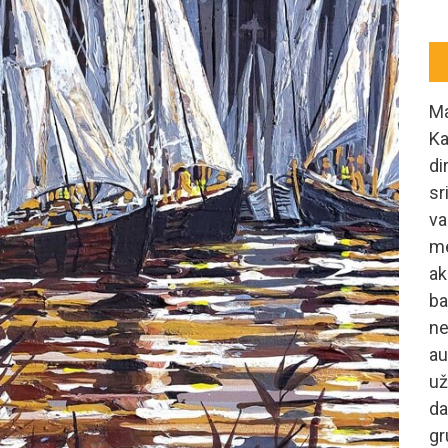
Ma
Ka
di
sr
va
me
ak
ba
ne
au
už
da
gr