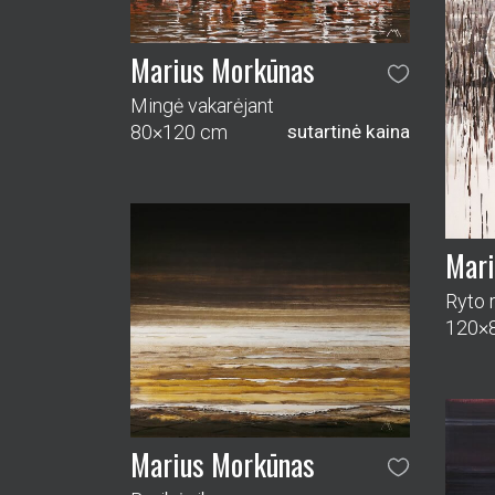
Marius Morkūnas
Beribė riba
100×120 cm
sutartinė kaina
Mari
Švies
100×