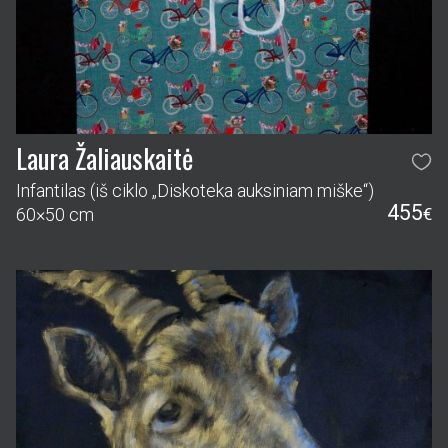
Laura Žaliauskaitė
Infantilas (iš ciklo „Diskoteka auksiniam miške“)
455
60×50 cm
€