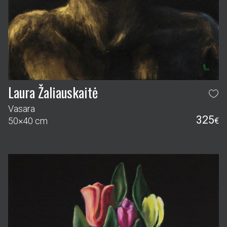
Laura Žaliauskaitė
Vasara
325
50×40 cm
€