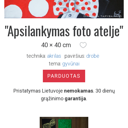
"Apsilankymas foto atelje"
40 × 40 cm
technika:
akrilas
paviršius:
drobė
tema:
gyvūnai
PARDUOTAS
Pristatymas Lietuvoje
nemokamas
. 30 dienų
grąžinimo
garantija
.