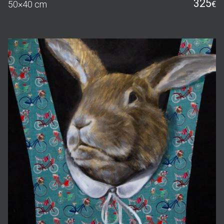
325
50×40 cm
€