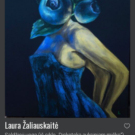
Laura Žaliauskaitė
Saldžioji uoga (iš ciklo „Diskoteka auksiniam miške“)