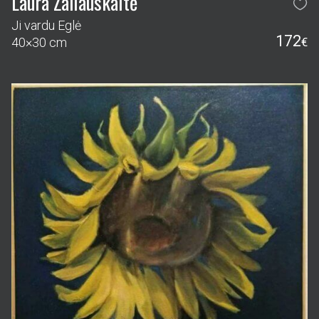
Laura Žaliauskaitė
Ji vardu Eglė
172
40×30 cm
€