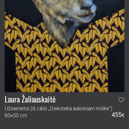
Laura Žaliauskaitė
Užsienietis (iš ciklo „Diskoteka auksiniam miške“)
455
60×50 cm
€