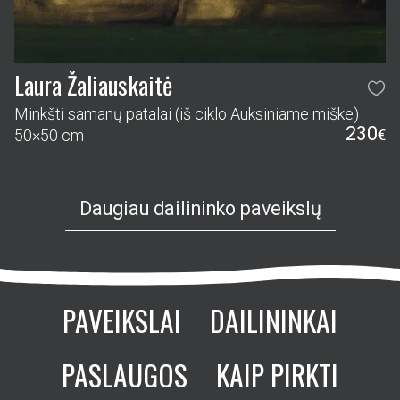
Laura Žaliauskaitė
Minkšti samanų patalai (iš ciklo Auksiniame miške)
230
50×50 cm
€
Daugiau dailininko paveikslų
PAVEIKSLAI
DAILININKAI
PASLAUGOS
KAIP PIRKTI