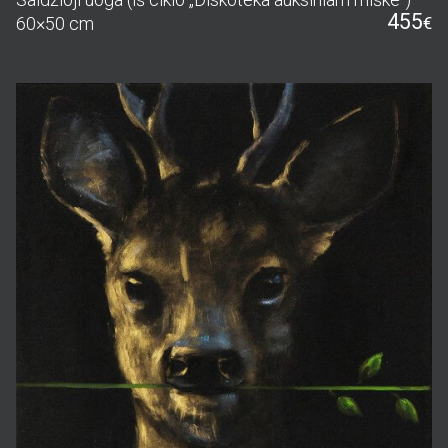
455
60×50 cm
€