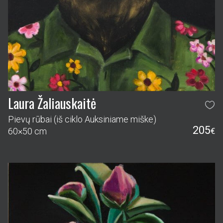
Laura Žaliauskaitė
Pievų rūbai (iš ciklo Auksiniame miške)
205
60×50 cm
€