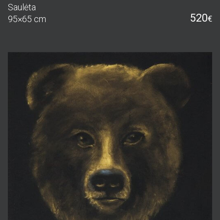
Saulėta
520
95×65 cm
€