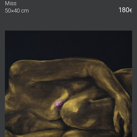
Miss
180
50×40 cm
€