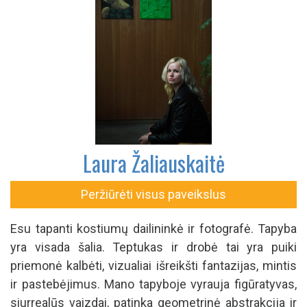
Laura Žaliauskaitė
Peržiūrėti visus paveikslus
Esu tapanti kostiumų dailininkė ir fotografė. Tapyba
yra visada šalia. Teptukas ir drobė tai yra puiki
priemonė kalbėti, vizualiai išreikšti fantazijas, mintis
ir pastebėjimus. Mano tapyboje vyrauja figūratyvas,
siurrealūs vaizdai, patinka geometrinė abstrakcija ir