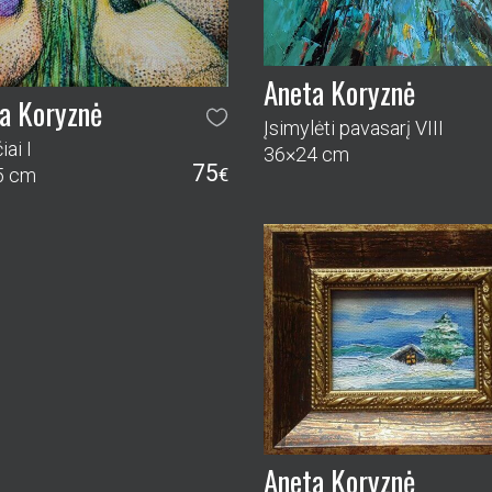
Aneta Koryznė
a Koryznė
Įsimylėti pavasarį VIII
ai I
36×24 cm
75
5 cm
€
Aneta Koryznė