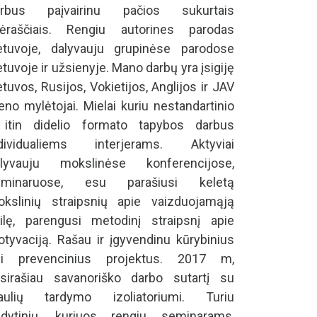
arbus paįvairinu pačios sukurtais
lėraščiais. Rengiu autorines parodas
etuvoje, dalyvauju grupinėse parodose
etuvoje ir užsienyje. Mano darbų yra įsigiję
etuvos, Rusijos, Vokietijos, Anglijos ir JAV
no mylėtojai. Mielai kuriu nestandartinio
 itin didelio formato tapybos darbus
ndividualiems interjerams. Aktyviai
alyvauju mokslinėse konferencijose,
eminaruose, esu parašiusi keletą
kslinių straipsnių apie vaizduojamąją
ilę, parengusi metodinį straipsnį apie
tyvaciją. Rašau ir įgyvendinu kūrybinius
ei prevencinius projektus. 2017 m,
sirašiau savanoriško darbo sutartį su
iaulių tardymo izoliatoriumi. Turiu
dytinių, kuriuos rengiu seminarams,