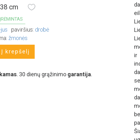
d
 38 cm
ei
ĮRĖMINTAS
Li
ejus
paviršius:
drobė
Li
ma:
žmonės
Li
me
Į krepšelį
ir
i
d
kamas
. 30 dienų grąžinimo
garantija
.
s
mo
da
mo
b
pa
Š
ug