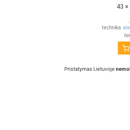
43 ×
technika:
ali
te
Pristatymas Lietuvoje
nemo