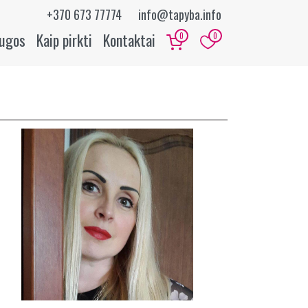
+370 673 77774
info@tapyba.info
augos
Kaip pirkti
Kontaktai
0
0