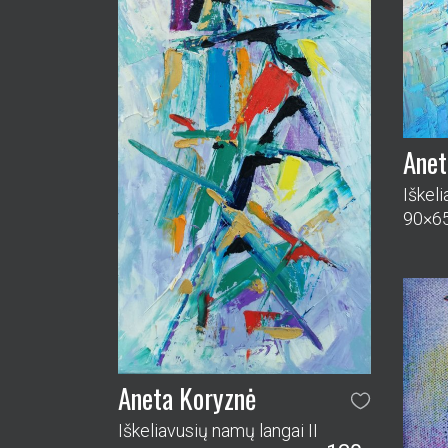
Anet
Iškel
90×6
Aneta Koryznė
Iškeliavusių namų langai II