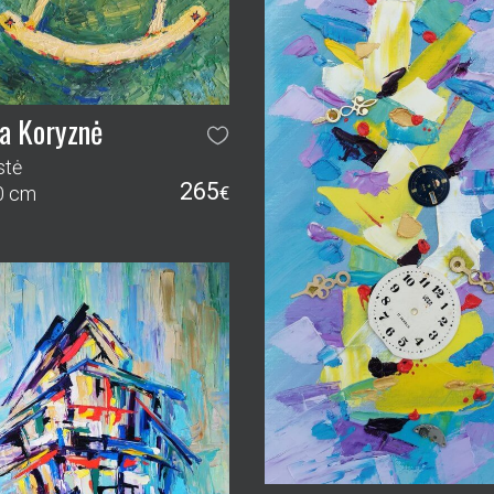
a Koryznė
stė
265
0 cm
€