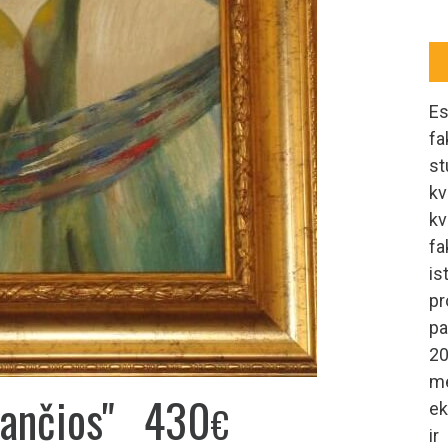
Es
fa
st
kv
kv
f
is
pr
pa
20
me
iančios"
430
€
ek
ir