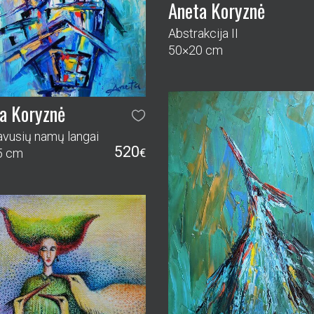
Aneta Koryznė
Abstrakcija II
50×20 cm
a Koryznė
iavusių namų langai
520
5 cm
€