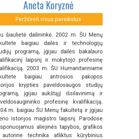
Aneta Koryznė
Peržiūrėti visus paveikslus
u šiaulietė dailininkė. 2002 m. ŠU Menų
kultete baigiau dailės ir technologijų
udijų programą, įgijau dailės bakalauro
alifikacinį laipsnį ir mokytojo profesinę
alifikaciją. 2003 m. ŠU Humanitariniame
akultete baigiau antrosios pakopos
torijos krypties paveldosaugos studijų
ogramą, įgijau aukštąjį išsilavinimą ir
veldosaugininko profesinę kvalifikaciją.
04 m. baigiau ŠU Menų fakultetą ir įgijau
no istorijos magistro laipsnį. Parodose
sponuojamus aliejinės tapybos, grafikos
 autorine technika atliktus kūrybinius