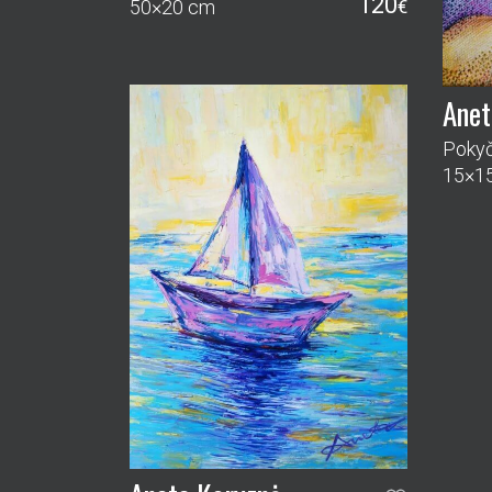
120
50×20 cm
€
Anet
Pokyči
15×1