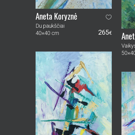
Aneta Koryznė
Du paukščiai
265
40×40 cm
€
Anet
Vaiky
50×4