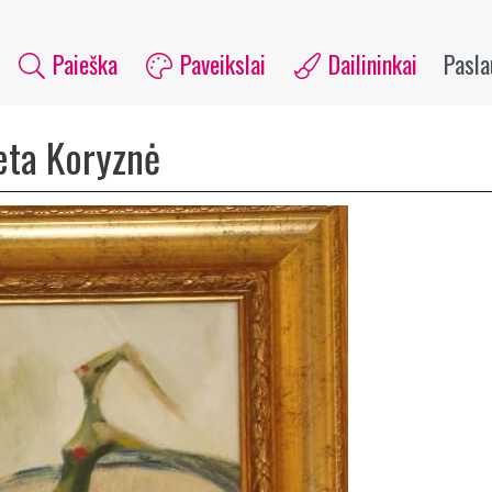
Paieška
Paveikslai
Dailininkai
Pasl
eta Koryznė