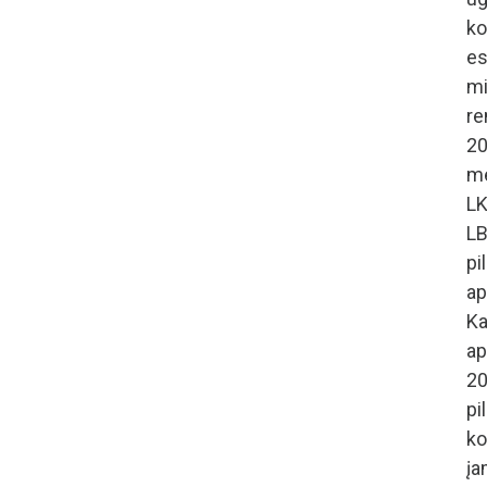
ko
es
mi
re
20
me
LK
LB
pi
ap
K
a
20
pi
k
įa