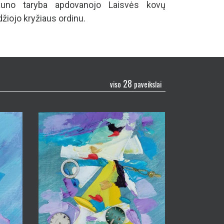
auno taryba apdovanojo Laisvės kovų
džiojo kryžiaus ordinu.
28
viso
paveikslai