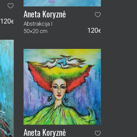
Aneta Koryznė
120
€
Abstrakcija I
120
50×20 cm
€
Aneta Koryznė