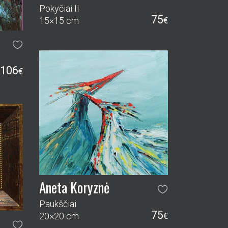
Pokyčiai II
75
15×15 cm
€
106
€
Aneta Koryznė
Paukščiai
75
20×20 cm
€