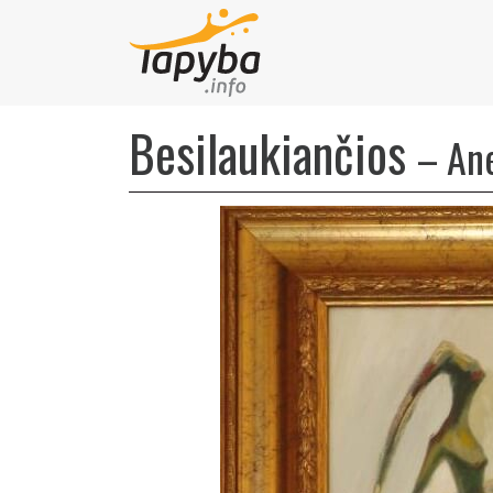
Besilaukiančios
–
An