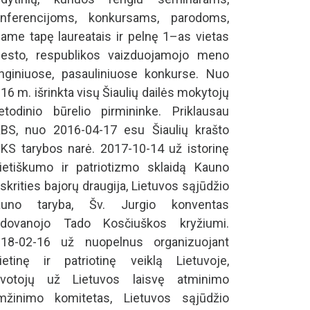
nferencijoms, konkursams, parodoms,
ame tapę laureatais ir pelnę 1–as vietas
esto, respublikos vaizduojamojo meno
nginiuose, pasauliniuose konkurse. Nuo
16 m. išrinkta visų Šiaulių dailės mokytojų
todinio būrelio pirmininke. Priklausau
BS, nuo 2016-04-17 esu Šiaulių krašto
KS tarybos narė. 2017-10-14 už istorinę
lietiškumo ir patriotizmo sklaidą Kauno
skrities bajorų draugija, Lietuvos sąjūdžio
auno taryba, Šv. Jurgio konventas
pdovanojo Tado Kosčiuškos kryžiumi.
18-02-16 už nuopelnus organizuojant
lietinę ir patriotinę veiklą Lietuvoje,
ovotojų už Lietuvos laisvę atminimo
mžinimo komitetas, Lietuvos sąjūdžio