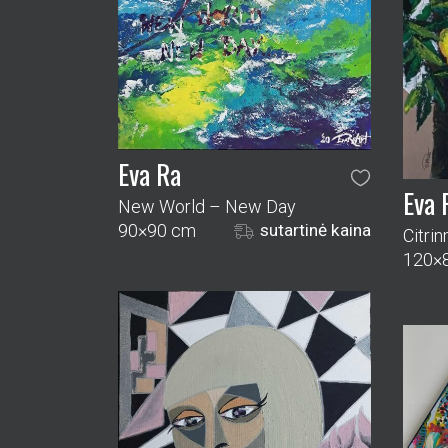
Eva Ra
Eva 
New World – New Day
90×90 cm
sutartinė kaina
Citri
120×