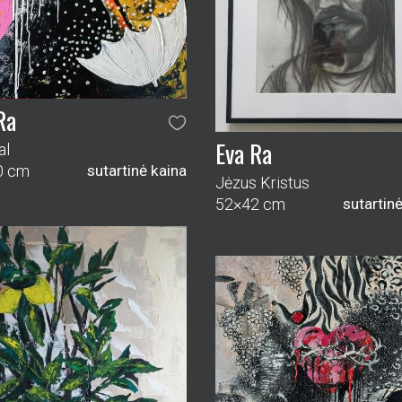
Ra
Eva Ra
al
0 cm
sutartinė kaina
Jėzus Kristus
52×42 cm
sutartin