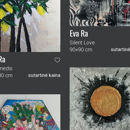
Eva Ra
Silent Love
90×90 cm
sutartin
Ra
nmedis
80 cm
sutartinė kaina