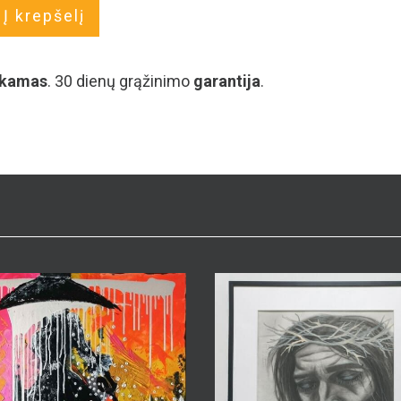
Į krepšelį
kamas
. 30 dienų grąžinimo
garantija
.