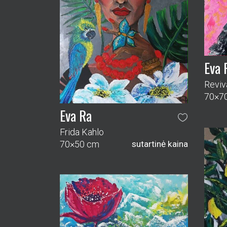
Eva 
Reviv
70×7
Eva Ra
Frida Kahlo
70×50 cm
sutartinė kaina