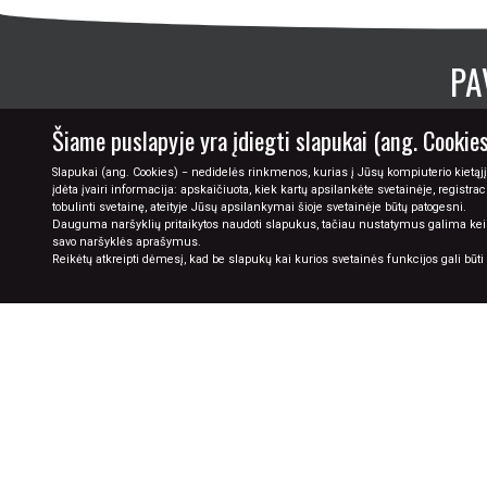
PA
Šiame puslapyje yra įdiegti slapukai (ang. Cookies
PIRKIMAS
Slapukai (ang. Cookies) − nedidelės rinkmenos, kurias į Jūsų kompiuterio kietąjį
įdėta įvairi informacija: apskaičiuota, kiek kartų apsilankėte svetainėje, registra
PRISTATYMAS
tobulinti svetainę, ateityje Jūsų apsilankymai šioje svetainėje būtų patogesni.
Dauguma naršyklių pritaikytos naudoti slapukus, tačiau nustatymus galima keisti 
GRĄŽINIMAS
savo naršyklės aprašymus.
Reikėtų atkreipti dėmesį, kad be slapukų kai kurios svetainės funkcijos gali būt
RĖMINIMAS
DOVANŲ KUPONAI