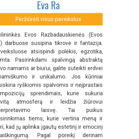
Eva Ra
Peržiūrėti visus paveikslus
ilininkės Evos Razbadauskienės (Evos
) darbuose susipina tikrovė ir fantazija.
veiksluose atsispindi polėkis, egzotika,
mta. Pasirinkdami spalvingą abstraktą
vo namams ar biurui, galite suteikti erdvei
namiškumo ir unikalumo. Jos kūriniai
siskiria ryškiomis spalvomis ir neįprastais
mpozicijų sprendimais, kurie sukuria
avitą atmosferą ir leidžia žiūrovui
nterpretavimo laisvę. Tai puikus
sirinkimas tiems, kurie vertina meną ir
ri, kad jų aplinka įgautų estetinį ir emocinį
šraiškingumą. Pagal poreikį derinam