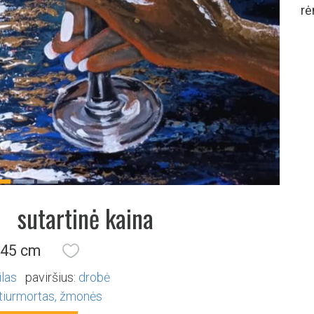
rė
Previous
Next
sutartinė kaina
 45 cm
ilas
paviršius:
drobė
tiurmortas
žmonės