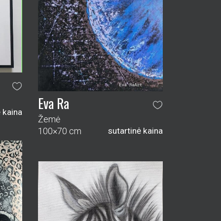
Eva Ra
ė kaina
Žemė
100×70 cm
sutartinė kaina