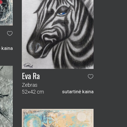
ė kaina
Eva Ra
Zebras
52×42 cm
sutartinė kaina