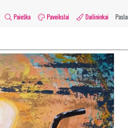
Paieška
Paveikslai
Dailininkai
Pasl