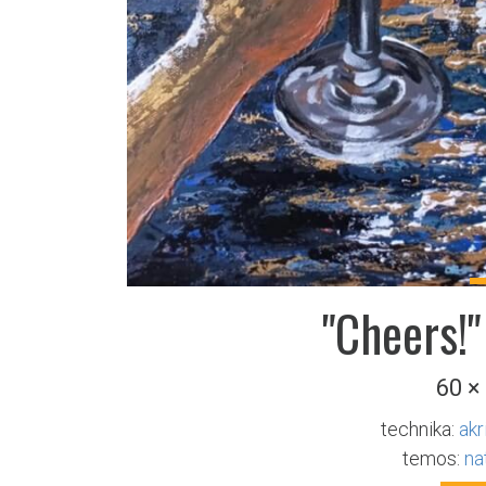
"Cheers!"
60 ×
technika:
akr
temos:
na