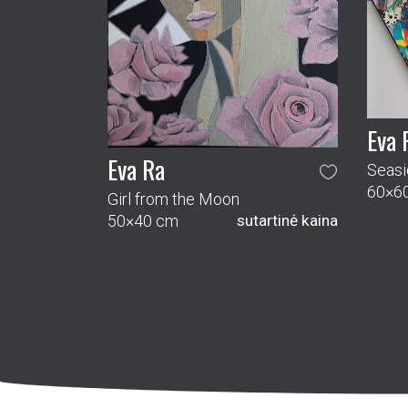
Eva 
Eva Ra
Seasi
60×6
Girl from the Moon
50×40 cm
sutartinė kaina