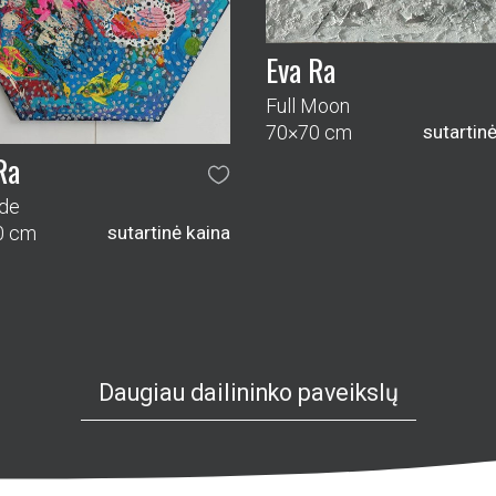
Eva Ra
Full Moon
70×70 cm
sutartin
Ra
de
0 cm
sutartinė kaina
Daugiau dailininko paveikslų