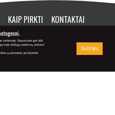
KAIP PIRKTI
KONTAKTAI
patogesni.
SEKITE MUS:
e svetainėje. Slapukuose gali būti
+370 673 77774
ugumoje didžiųjų svetainių, siekiant
Sutinku
info@tapyba.info
kai jų atsisakyti, peržiūrėkite