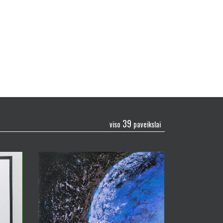
39
viso
paveikslai