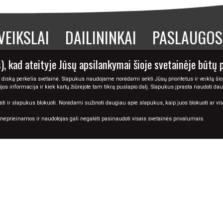
VEIKSLAI
DAILININKAI
PASLAUGOS
), kad ateityje Jūsų apsilankymai šioje svetainėje būtų 
PAVEIKSLŲ KOLEKCIJOS
 diską perkelia svetainė. Slapukus naudojame norėdami sekti Jūsų prioritetus ir veiklą šioj
cijos informacija ir kiek kartų žiūrėjote tam tikrą puslapio dalį. Slapukus įprasta naudoti da
TAPYBOS ŽODYNAS A-Ž
ir slapukus blokuoti. Norėdami sužinoti daugiau apie slapukus, kaip juos blokuoti ar visiš
i neprieinamos ir naudotojas gali negalėti pasinaudoti visais svetainės privalumais.
© 2026 Tapyba.info - paveikslai internetu