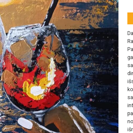
Da
Ra
Pa
ga
sa
di
iš
ko
s
i
pa
no
i