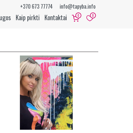
+370 673 77774
info@tapyba.info
augos
Kaip pirkti
Kontaktai
0
0