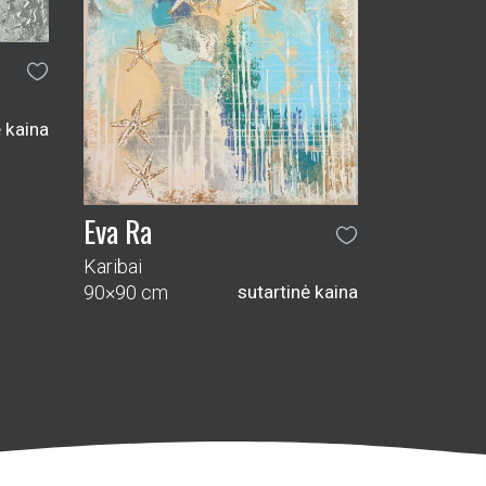
ė kaina
Eva Ra
Karibai
90×90 cm
sutartinė kaina