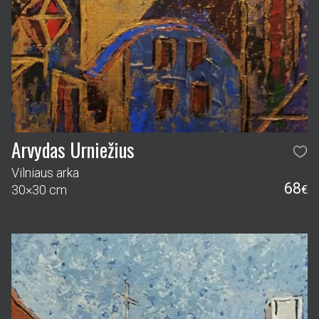
Arvydas Urniežius
Vilniaus arka
68
30×30 cm
€