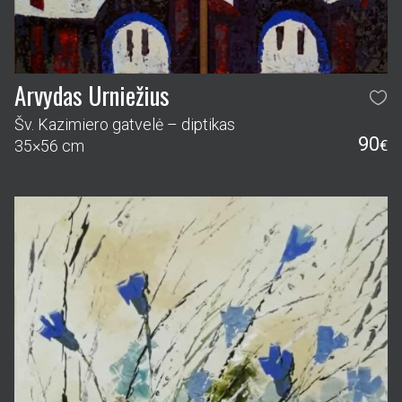
Arvydas Urniežius
Šv. Kazimiero gatvelė – diptikas
90
35×56 cm
€