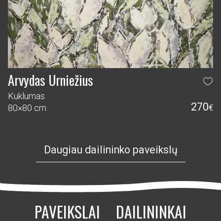
Arvydas Urniežius
Kuklumas
270
80×80 cm
€
Daugiau dailininko paveikslų
PAVEIKSLAI
DAILININKAI