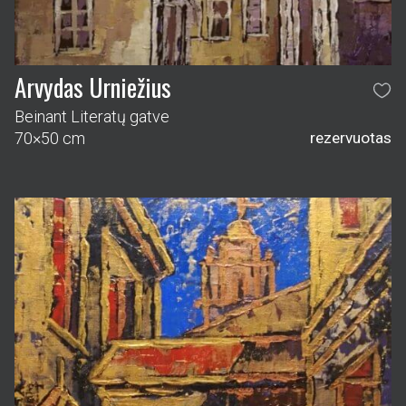
Arvydas Urniežius
Beinant Literatų gatve
70×50 cm
rezervuotas