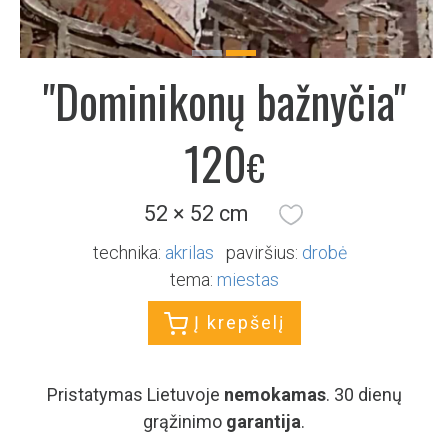
Previous
Next
"Dominikonų bažnyčia"
120
€
52 × 52 cm
technika:
akrilas
paviršius:
drobė
tema:
miestas
Į krepšelį
Pristatymas Lietuvoje
nemokamas
. 30 dienų
grąžinimo
garantija
.