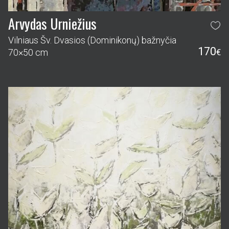
Arvydas Urniežius
Vilniaus Šv. Dvasios (Dominikonų) bažnyčia
170
70×50 cm
€