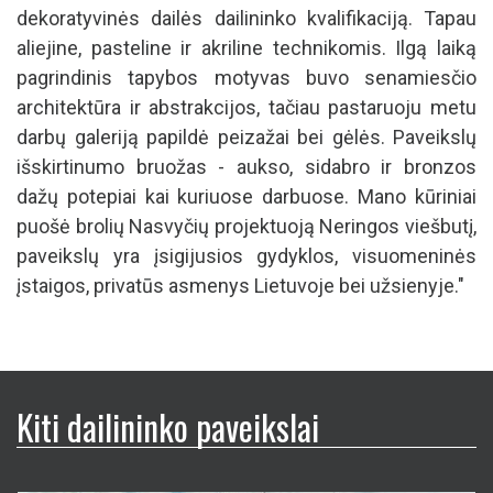
dekoratyvinės dailės dailininko kvalifikaciją. Tapau
aliejine, pasteline ir akriline technikomis. Ilgą laiką
pagrindinis tapybos motyvas buvo senamiesčio
architektūra ir abstrakcijos, tačiau pastaruoju metu
darbų galeriją papildė peizažai bei gėlės. Paveikslų
išskirtinumo bruožas - aukso, sidabro ir bronzos
dažų potepiai kai kuriuose darbuose. Mano kūriniai
puošė brolių Nasvyčių projektuoją Neringos viešbutį,
paveikslų yra įsigijusios gydyklos, visuomeninės
įstaigos, privatūs asmenys Lietuvoje bei užsienyje."
Kiti dailininko paveikslai