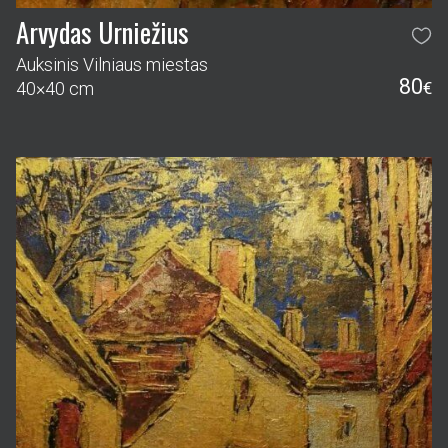
Arvydas Urniežius
Auksinis Vilniaus miestas
80
40×40 cm
€