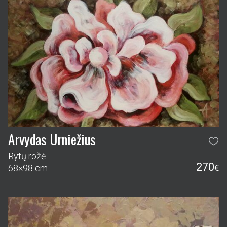
Arvydas Urniežius
Rytų rožė
270
68×98 cm
€