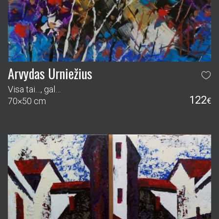
Arvydas Urniežius
Visa tai…, gal…
122
70×50 cm
€