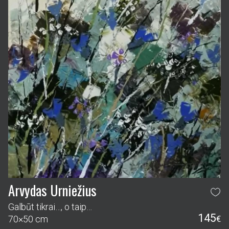
Arvydas Urniežius
Galbūt tikrai…, o taip…
145
70×50 cm
€