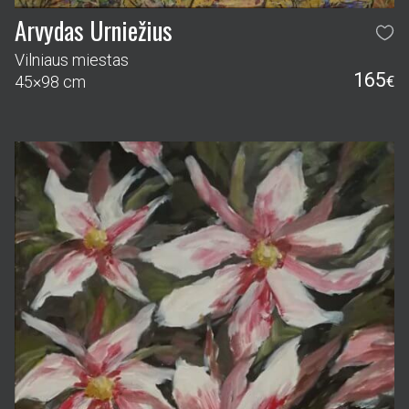
Arvydas Urniežius
Vilniaus miestas
165
45×98 cm
€