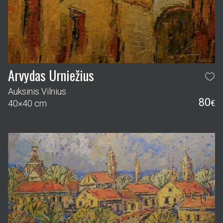
Arvydas Urniežius
Auksinis Vilnius
80
40×40 cm
€