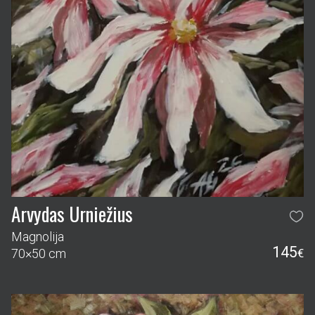
Arvydas Urniežius
Magnolija
145
70×50 cm
€