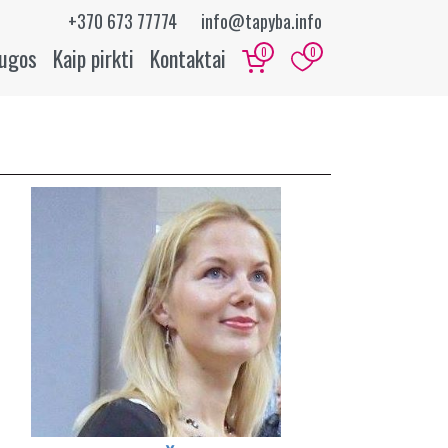
+370 673 77774
info@tapyba.info
augos
Kaip pirkti
Kontaktai
0
0