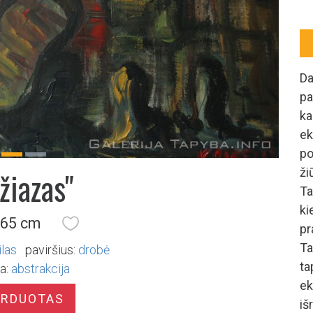
Da
pa
ka
ek
po
Previous
Next
žiazas"
ži
Ta
ki
 65 cm
pr
Ta
ilas
paviršius:
drobė
t
a:
abstrakcija
ek
ARDUOTAS
iš