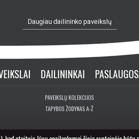
Daugiau dailininko paveikslų
VEIKSLAI
DAILININKAI
PASLAUGOS
PAVEIKSLŲ KOLEKCIJOS
TAPYBOS ŽODYNAS A-Ž
), kad ateityje Jūsų apsilankymai šioje svetainėje būtų 