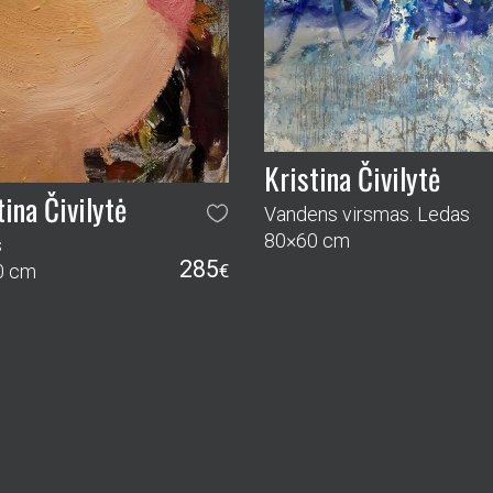
Kristina Čivilytė
tina Čivilytė
Vandens virsmas. Ledas
80×60 cm
s
285
0 cm
€