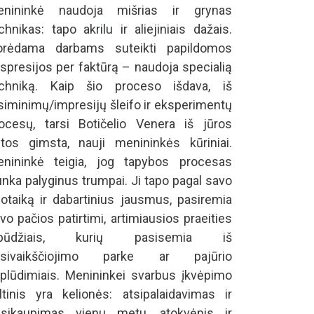
enininkė naudoja mišrias ir grynas
chnikas: tapo akrilu ir aliejiniais dažais.
orėdama darbams suteikti papildomos
spresijos per faktūrą – naudoja specialią
chniką. Kaip šio proceso išdava, iš
siminimų/impresijų šleifo ir eksperimentų
ocesų, tarsi Botičelio Venera iš jūros
tos gimsta, nauji menininkės kūriniai.
nininkė teigia, jog tapybos procesas
unka palyginus trumpai. Ji tapo pagal savo
otaiką ir dabartinius jausmus, pasiremia
vo pačios patirtimi, artimiausios praeities
spūdžiais, kurių pasisemia iš
asivaikščiojimo parke ar pajūrio
plūdimiais. Menininkei svarbus įkvėpimo
ltinis yra kelionės: atsipalaidavimas ir
sikaupimas vienu metu, atokvėpis ir