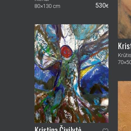
530
80×130 cm
€
Kris
Krūti
70×5
Kristina Čivilytė