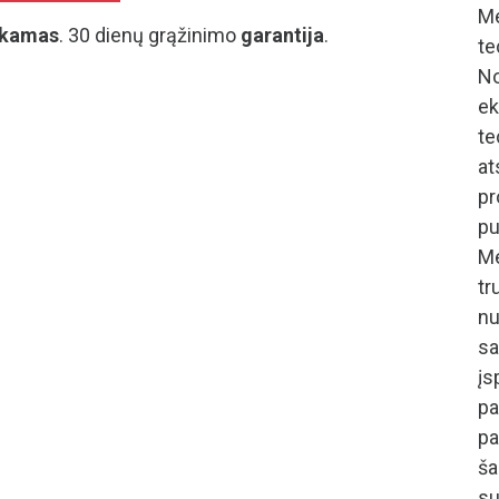
M
kamas
. 30 dienų grąžinimo
garantija
.
te
N
ek
te
at
pr
pu
Me
tr
nu
sa
į
p
pa
ša
su