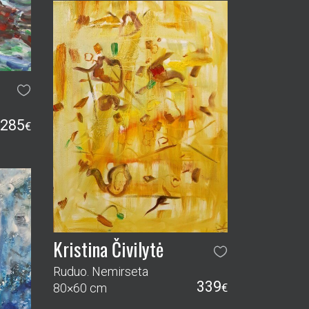
285
€
Kristina Čivilytė
Ruduo. Nemirseta
339
80×60 cm
€