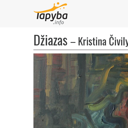
Džiazas
–
Kristina Čivil