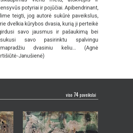
tensyvūs potyriai ir pojūčiai. Apibendrinant,
lime teigti, jog autorė sukūrė paveikslus,
rie dvelkia kūrybos dvasia, kurią ji perteikė
girdusi savo jausmus ir pašaukimą bei
asukusi savo pasirinktu spalvingu
irmapradžiu dvasiniu keliu... (Agnė
rtišiūtė-Janušienė)
74
viso
paveikslai