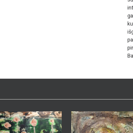
in
ga
ku
iš
p
p
Ba