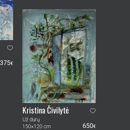
375
€
Kristina Čivilytė
Už durų
650
150×120 cm
€