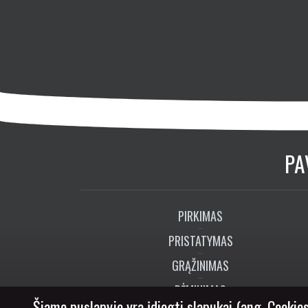
PA
PIRKIMAS
PRISTATYMAS
GRĄŽINIMAS
RĖMINIMAS
Šiame puslapyje yra įdiegti slapukai (ang. Cookies