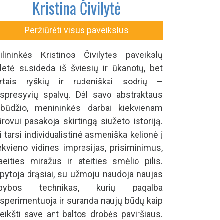
Kristina Čivilytė
Peržiūrėti visus paveikslus
ilininkės Kristinos Čivilytės paveikslų
letė susideda iš šviesių ir ūkanotų, bet
rtais ryškių ir rudeniškai sodrių –
spresyvių spalvų. Dėl savo abstraktaus
būdžio, menininkės darbai kiekvienam
ūrovui pasakoja skirtingą siužeto istoriją.
i tarsi individualistinė asmeniška kelionė į
ekvieno vidines impresijas, prisiminimus,
aeities miražus ir ateities smėlio pilis.
pytoja drąsiai, su užmoju naudoja naujas
apybos technikas, kurių pagalba
sperimentuoja ir suranda naujų būdų kaip
reikšti save ant baltos drobės paviršiaus.