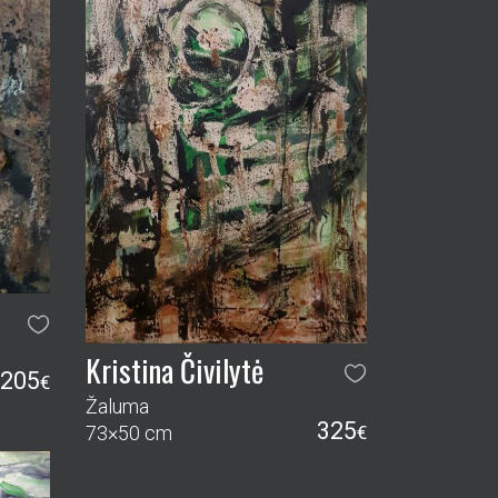
Kristina Čivilytė
205
€
Žaluma
325
73×50 cm
€