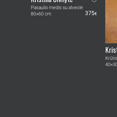
Pasaulio medis su alveole
375
80×60 cm
€
Kris
Krūti
40×3