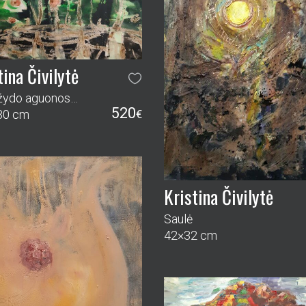
tina Čivilytė
ažydo aguonos…
520
30 cm
€
Kristina Čivilytė
Saulė
42×32 cm