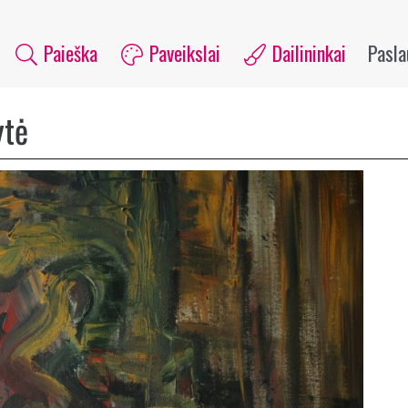
Paieška
Paveikslai
Dailininkai
Pasl
ytė