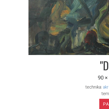
"D
90 ×
technika:
akr
tem
P