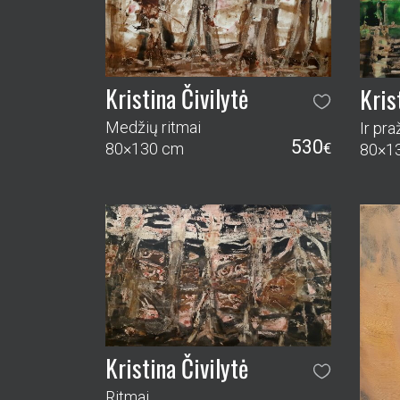
Kristina Čivilytė
Kris
Medžių ritmai
Ir pr
530
80×130 cm
€
80×1
Kristina Čivilytė
Ritmai