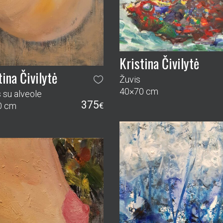
Kristina Čivilytė
tina Čivilytė
Žuvis
40×70 cm
s su alveole
375
0 cm
€