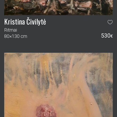
Kristina Čivilytė
Ritmai
530
80×130 cm
€