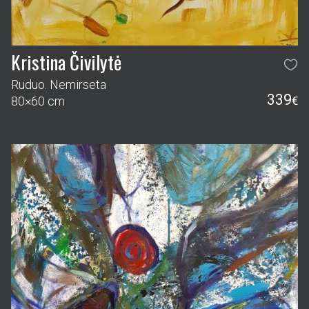
Kristina Čivilytė
Ruduo. Nemirseta
339
80×60 cm
€