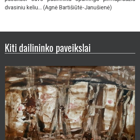
dvasiniu keliu... (Agnė Bartišiūtė-Janušienė)
Kiti dailininko paveikslai