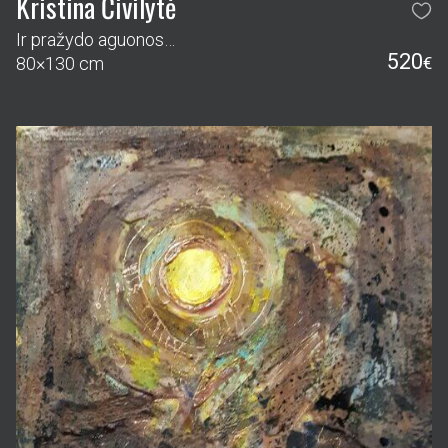
Kristina Čivilytė
Ir pražydo aguonos…
520
80×130 cm
€