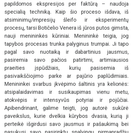
papildomos ekspresijos per faktūrą – naudoja
specialią techniką. Kaip šio proceso išdava, iš
atsiminimų/impresijų šleifo ir eksperimentų
procesų, tarsi Botičelio Venera iš jūros putos gimsta,
nauji menininkės kūriniai. Menininkė teigia, jog
tapybos procesas trunka palyginus trumpai. Ji tapo
pagal savo nuotaiką ir dabartinius jausmus,
pasiremia savo pačios patirtimi, artimiausios
praeities įspūdžiais, kurių pasisemia iš
pasivaikščiojimo parke ar pajūrio paplūdimiais.
Menininkei svarbus įkvėpimo šaltinis yra kelionės:
atsipalaidavimas ir susikaupimas vienu metu,
atokvėpis ir intensyvūs potyriai ir pojūčiai.
Apibendrinant, galime teigti, jog autorė sukūrė
paveikslus, kurie dvelkia kūrybos dvasia, kurią ji
perteikė išgirdusi savo jausmus ir pašaukimą bei
pasukusi savo pasirinktu spalvingu pirmapradžiu