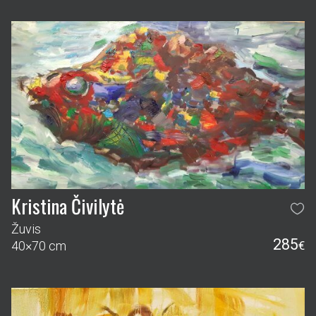
Kristina Čivilytė
Žuvis
285
40×70 cm
€