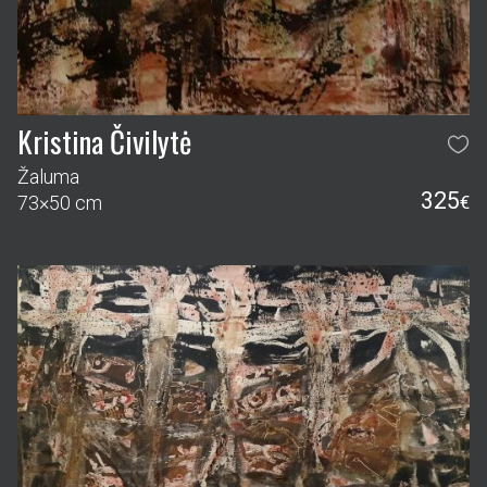
Kristina Čivilytė
Žaluma
325
73×50 cm
€