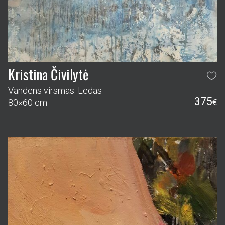
Kristina Čivilytė
Vandens virsmas. Ledas
375
80×60 cm
€