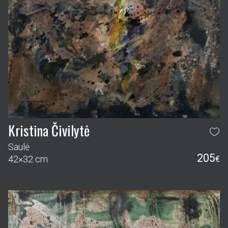
Kristina Čivilytė
Saulė
205
42×32 cm
€