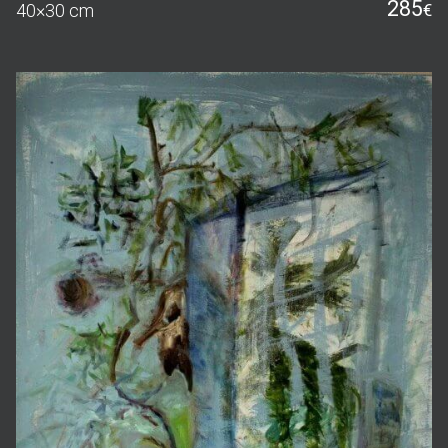
285
40×30 cm
€