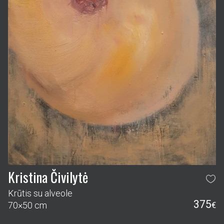
Kristina Čivilytė
Krūtis su alveole
375
70×50 cm
€