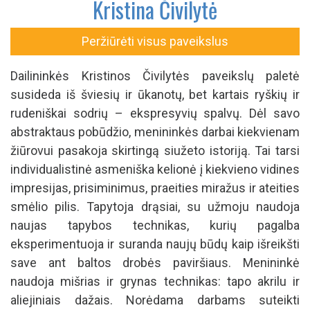
Kristina Čivilytė
Peržiūrėti visus paveikslus
Dailininkės Kristinos Čivilytės paveikslų paletė
susideda iš šviesių ir ūkanotų, bet kartais ryškių ir
rudeniškai sodrių – ekspresyvių spalvų. Dėl savo
abstraktaus pobūdžio, menininkės darbai kiekvienam
žiūrovui pasakoja skirtingą siužeto istoriją. Tai tarsi
individualistinė asmeniška kelionė į kiekvieno vidines
impresijas, prisiminimus, praeities miražus ir ateities
smėlio pilis. Tapytoja drąsiai, su užmoju naudoja
naujas tapybos technikas, kurių pagalba
eksperimentuoja ir suranda naujų būdų kaip išreikšti
save ant baltos drobės paviršiaus. Menininkė
naudoja mišrias ir grynas technikas: tapo akrilu ir
aliejiniais dažais. Norėdama darbams suteikti