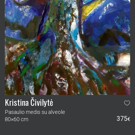
Kristina Čivilytė
Pasaulio medis su alveole
375
80×60 cm
€