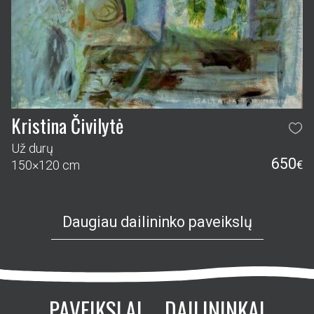
Kristina Čivilytė
Už durų
650
150×120 cm
€
Daugiau dailininko paveikslų
PAVEIKSLAI
DAILININKAI