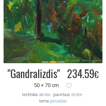
Previous
Next
"Gandralizdis"
234.59
€
50 × 70 cm
technika:
akrilas
paviršius:
drobė
tema:
peizažas