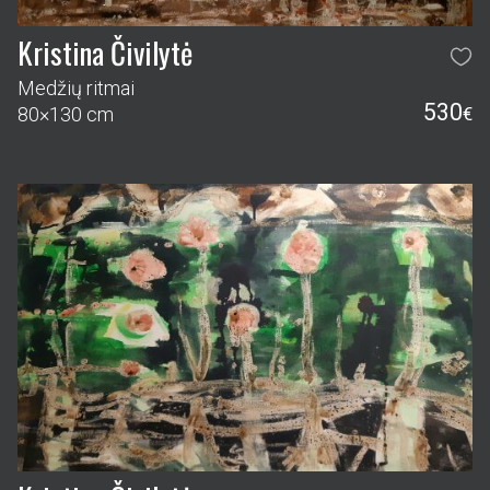
Kristina Čivilytė
Medžių ritmai
530
80×130 cm
€