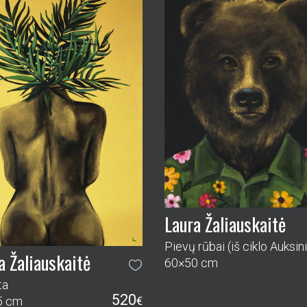
Laura Žaliauskaitė
a Žaliauskaitė
60×50 cm
ta
520
5 cm
€