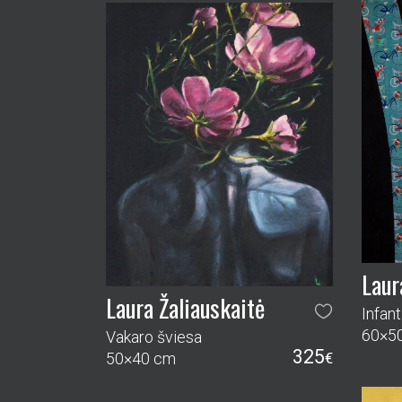
Laur
Laura Žaliauskaitė
60×5
Vakaro šviesa
325
50×40 cm
€