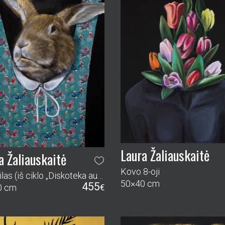
Laura Žaliauskaitė
a Žaliauskaitė
Kovo 8-oji
Infantilas (iš ciklo „Diskoteka auksiniam miške“)
50×40 cm
455
0 cm
€