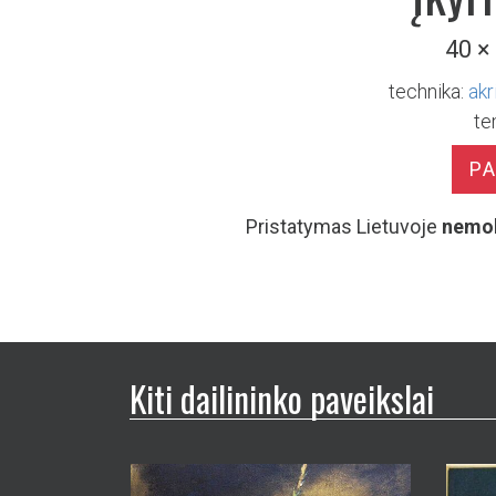
40 ×
technika:
akr
te
P
Pristatymas Lietuvoje
nemo
Kiti dailininko paveikslai