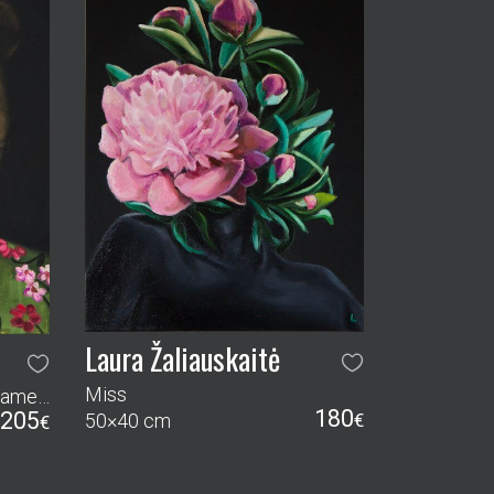
Laura Žaliauskaitė
Miss
Pievų rūbai (iš ciklo Auksiniame miške)
180
205
50×40 cm
€
€