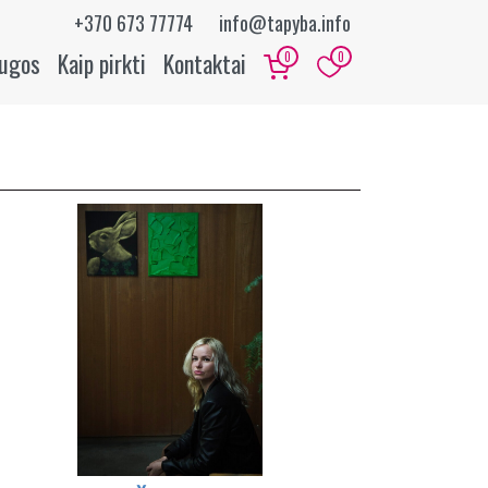
+370 673 77774
info@tapyba.info
augos
Kaip pirkti
Kontaktai
0
0