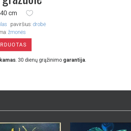
 40 cm
ilas
paviršius:
drobė
ma:
žmonės
ARDUOTAS
kamas
. 30 dienų grąžinimo
garantija
.