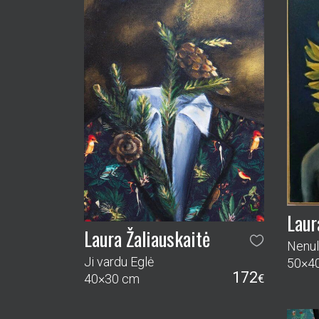
Laur
Laura Žaliauskaitė
Nenul
Ji vardu Eglė
50×4
172
40×30 cm
€