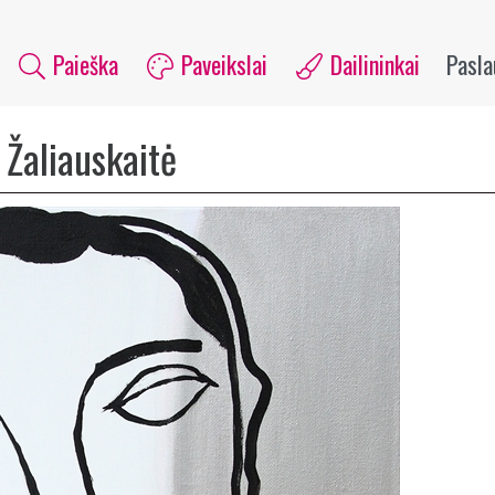
Paieška
Paveikslai
Dailininkai
Pasl
 Žaliauskaitė