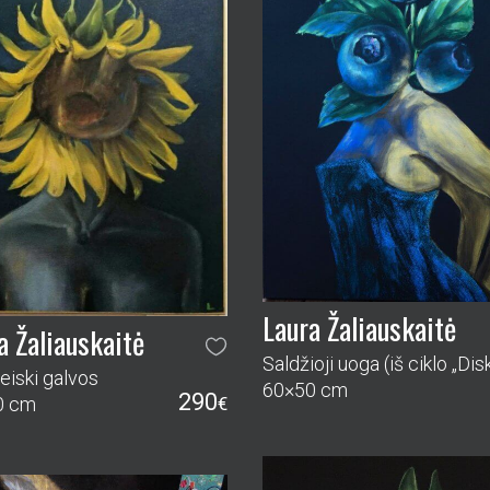
Laura Žaliauskaitė
a Žaliauskaitė
eiski galvos
60×50 cm
290
0 cm
€