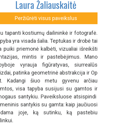
Laura Žaliauskaitė
Peržiūrėti visus paveikslus
u tapanti kostiumų dailininkė ir fotografė.
pyba yra visada šalia. Teptukas ir drobė tai
a puiki priemonė kalbėti, vizualiai išreikšti
ntazijas, mintis ir pastebėjimus. Mano
pyboje vyrauja figūratyvas, siurrealūs
izdai, patinka geometrinė abstrakcija ir Op
rt. Kadangi šiuo metu gyvenu arčiau
mtos, visa tapyba susijusi su gamtos ir
ogaus santykiu. Paveiksluose atsispindi
meninis santykis su gamta: kaip jaučiuosi
ūdama joje, ką sutinku, ką pastebiu
linkui.