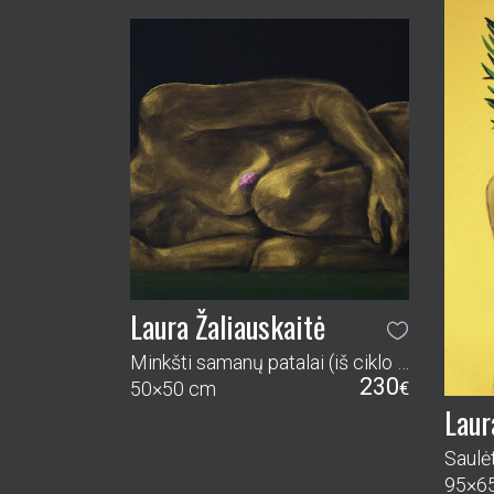
Laura Žaliauskaitė
Minkšti samanų patalai (iš ciklo Auksiniame miške)
230
50×50 cm
€
Laur
Saulė
95×6