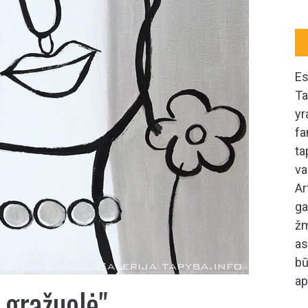
Es
Ta
yr
fa
ta
va
A
ga
žm
as
b
ap
i gražuolė"