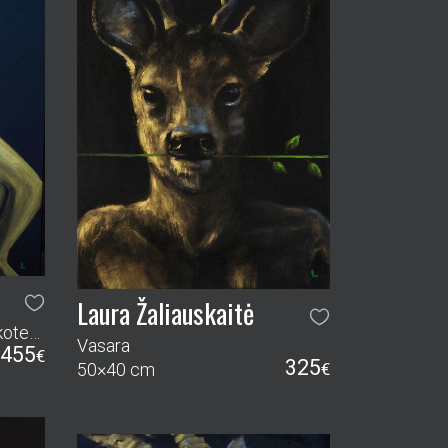
Laura Žaliauskaitė
Saldžioji uoga (iš ciklo „Diskoteka auksiniam miške“)
Vasara
455
€
325
50×40 cm
€