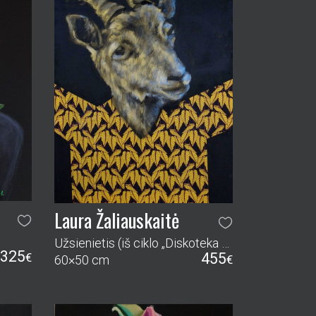
Laura Žaliauskaitė
Užsienietis (iš ciklo „Diskoteka auksiniam miške“)
325
455
€
60×50 cm
€