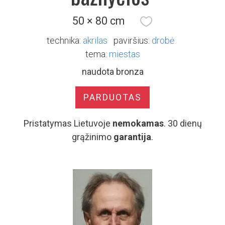
50 × 80 cm
technika:
akrilas
paviršius:
drobė
tema:
miestas
naudota bronza
PARDUOTAS
Pristatymas Lietuvoje
nemokamas
. 30 dienų
grąžinimo
garantija
.