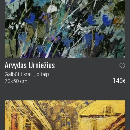
Arvydas Urniežius
Galbūt tikrai…, o taip…
145
70×50 cm
€