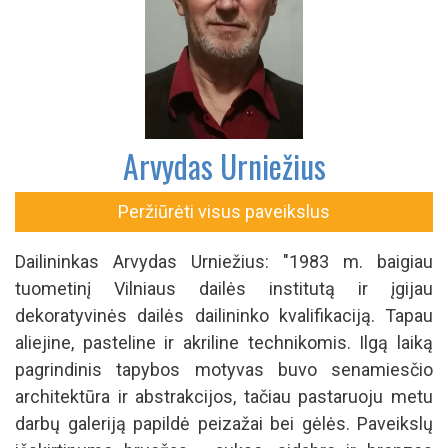
Arvydas Urniežius
Peržiūrėti visus paveikslus
Dailininkas Arvydas Urniežius: "1983 m. baigiau
tuometinį Vilniaus dailės institutą ir įgijau
dekoratyvinės dailės dailininko kvalifikaciją. Tapau
aliejine, pasteline ir akriline technikomis. Ilgą laiką
pagrindinis tapybos motyvas buvo senamiesčio
architektūra ir abstrakcijos, tačiau pastaruoju metu
darbų galeriją papildė peizažai bei gėlės. Paveikslų