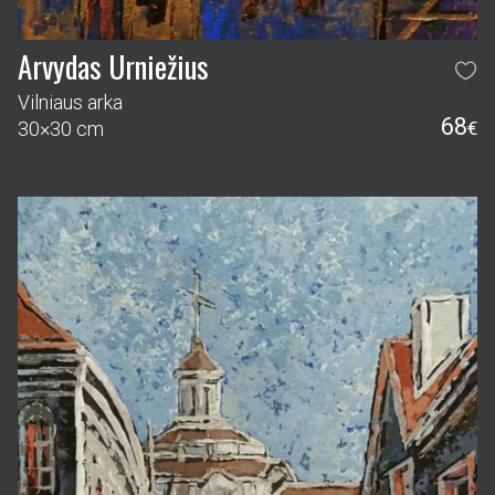
Arvydas Urniežius
Vilniaus arka
68
30×30 cm
€