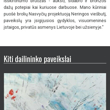
išskirtinumo bruožas - aukso, sidabro ir bronzos
dažų potepiai kai kuriuose darbuose. Mano kūriniai
puošė brolių Nasvyčių projektuoją Neringos viešbutį,
paveikslų yra įsigijusios gydyklos, visuomeninės
įstaigos, privatūs asmenys Lietuvoje bei užsienyje."
Kiti dailininko paveikslai