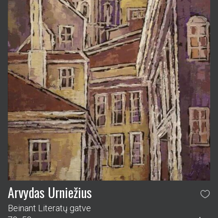
Arvydas Urniežius
Beinant Literatų gatve