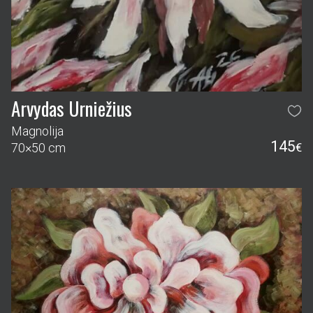
Arvydas Urniežius
Magnolija
145
70×50 cm
€