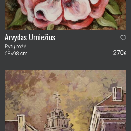
Arvydas Urniežius
Rytų rožė
270
68×98 cm
€