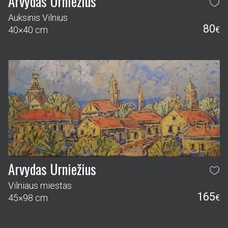
Arvydas Urniežius
Auksinis Vilnius
80
40×40 cm
€
Arvydas Urniežius
Vilniaus miestas
165
45×98 cm
€