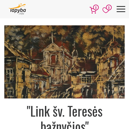
0
0
"Link šv. Teresės
bažnyčios"