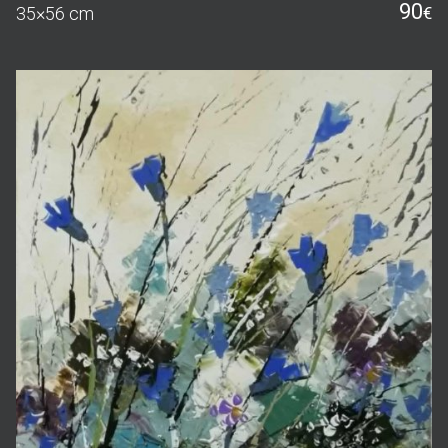
90
35×56 cm
€