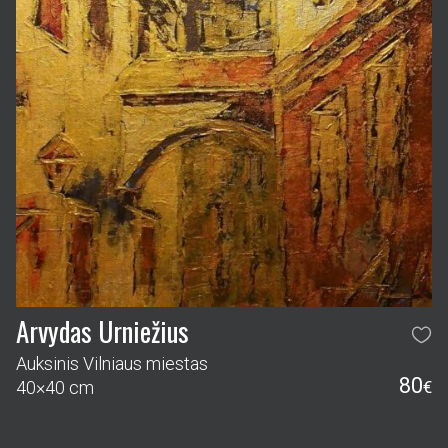
Arvydas Urniežius
Auksinis Vilniaus miestas
80
40×40 cm
€