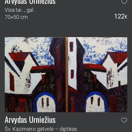
Arvydas Urniežius
Visa tai…, gal…
122
70×50 cm
€
Arvydas Urniežius
Šv. Kazimiero gatvelė – diptikas