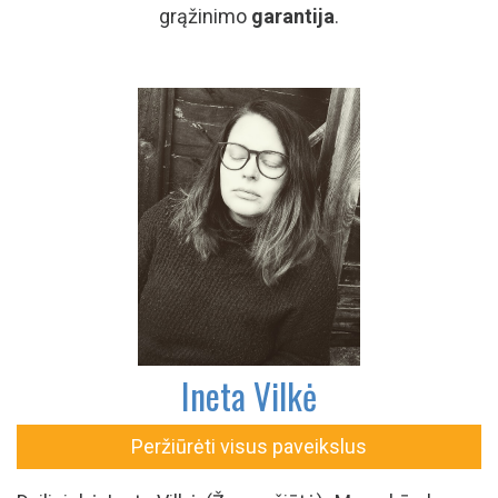
grąžinimo
garantija
.
Ineta Vilkė
Peržiūrėti visus paveikslus