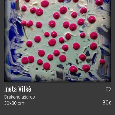
Ineta Vilkė
Drakono ašaros
80
30×30 cm
€