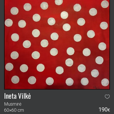
Ineta Vilkė
Musmirė
190
60×60 cm
€