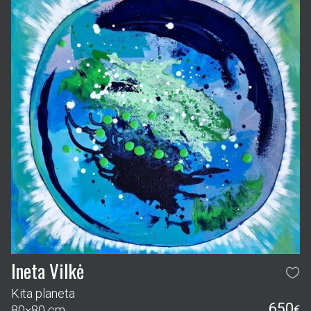
Ineta Vilkė
Kita planeta
650
80×80 cm
€