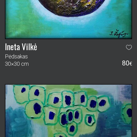
Ineta Vilkė
Pėdsakas
80
30×30 cm
€