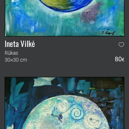
Ineta Vilkė
Rūkas
80
30×30 cm
€