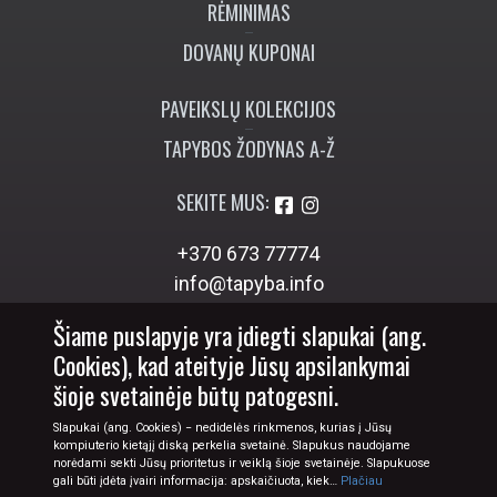
RĖMINIMAS
DOVANŲ KUPONAI
PAVEIKSLŲ KOLEKCIJOS
TAPYBOS ŽODYNAS A-Ž
SEKITE MUS:
+370 673 77774
info@tapyba.info
Šiame puslapyje yra įdiegti slapukai (ang.
Cookies), kad ateityje Jūsų apsilankymai
šioje svetainėje būtų patogesni.
Slapukai (ang. Cookies) − nedidelės rinkmenos, kurias į Jūsų
kompiuterio kietąjį diską perkelia svetainė. Slapukus naudojame
norėdami sekti Jūsų prioritetus ir veiklą šioje svetainėje. Slapukuose
gali būti įdėta įvairi informacija: apskaičiuota, kiek…
Plačiau