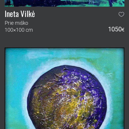
Ineta Vilkė
Prie miško
1050
100×100 cm
€