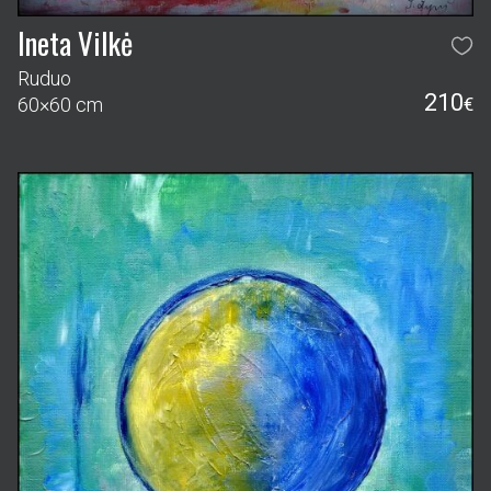
Ineta Vilkė
Ruduo
210
60×60 cm
€