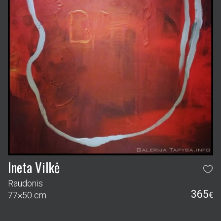
Ineta Vilkė
Raudonis
365
77×50 cm
€