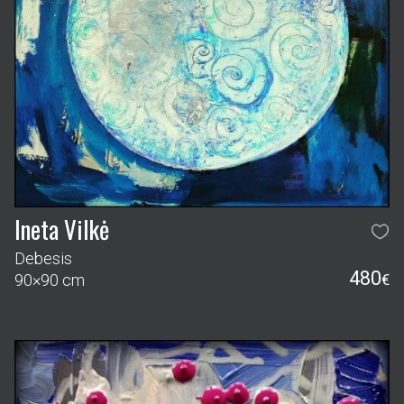
Ineta Vilkė
Debesis
480
90×90 cm
€