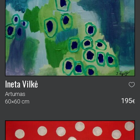
Ineta Vilkė
Artumas
195
60×60 cm
€