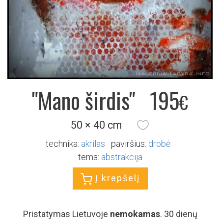
"Mano širdis"
195
€
50 × 40 cm
technika:
akrilas
paviršius:
drobė
tema:
abstrakcija
Į krepšelį
Pristatymas Lietuvoje
nemokamas
. 30 dienų