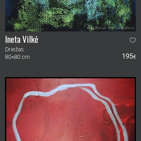
Ineta Vilkė
Driežas
195
80×80 cm
€