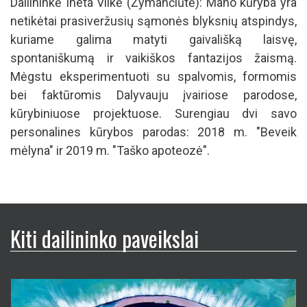
Dailininkė Ineta Vilkė (Žymančiūtė): Mano kūryba yra
netikėtai prasiveržusių sąmonės blyksnių atspindys,
kuriame galima matyti gaivališką laisvę,
spontaniškumą ir vaikiškos fantazijos žaismą.
Mėgstu eksperimentuoti su spalvomis, formomis
bei faktūromis Dalyvauju įvairiose parodose,
kūrybiniuose projektuose. Surengiau dvi savo
personalines kūrybos parodas: 2018 m. "Beveik
mėlyna" ir 2019 m. "Taško apoteozė".
Kiti dailininko paveikslai