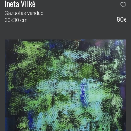
Ineta Vilkė
Gazuotas vanduo
80
30×30 cm
€