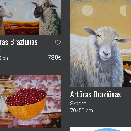
ras Braziūnas
?
780
0 cm
€
Artūras Braziūnas
Skarlet
70×50 cm