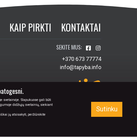
KAIP PIRKTI
KONTAKTAI
SEKITE MUS:
+370 673 77774
info@tapyba.info
patogesni.
e svetainėje. Slapukuose gali būti
ugumoje didžiųjų svetainių, siekiant
Sutinku
kai jų atsisakyti, peržiūrėkite