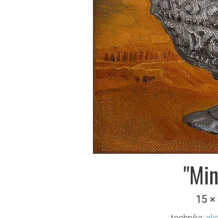
"Min
15 ×
technika:
ali