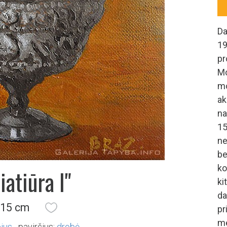
Da
1
pr
Mo
mo
ak
na
15
n
be
k
iatiūra I"
ki
da
 15 cm
p
me
ejus
paviršius:
drobė