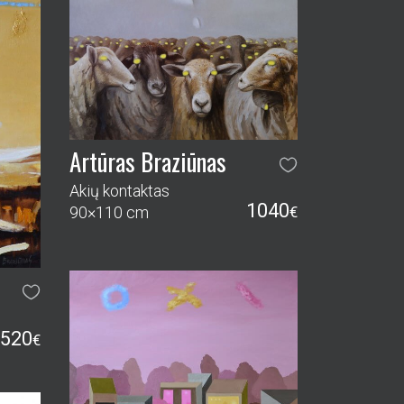
Artūras Braziūnas
Akių kontaktas
1040
90×110 cm
€
520
€