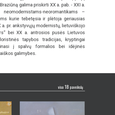
 Braziūną galima priskirti XX a. pab. - XXI a.
r. neomodernistams-neoromantikams –
ems kurie tebetęsia ir plėtoja geriausias
 a. pr. ankstyvųjų modernistų, lietuviškojo
rs“ bei XX a. antrosios pusės Lietuvos
loristinės tapybos tradicijas, kryptingai
linasi į spalvų formalios bei idėjinės
raiškos galimybes.
18
viso
paveikslų