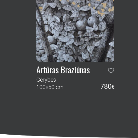
Artūras Braziūnas
Gėrybės
780
100×50 cm
€