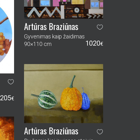
Artūras Braziūnas
Gyvenimas kaip žaidimas
1020
90×110 cm
€
205
€
Artūras Braziūnas