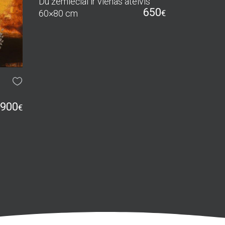
Du žemiečiai ir vienas ateivis
650
60×80 cm
€
900
€