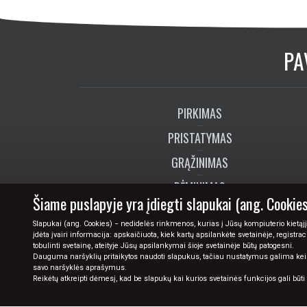
PA
PIRKIMAS
PRISTATYMAS
GRĄŽINIMAS
RĖMINIMAS
Šiame puslapyje yra įdiegti slapukai (ang. Cookies
DOVANŲ KUPONAI
Slapukai (ang. Cookies) − nedidelės rinkmenos, kurias į Jūsų kompiuterio kietąjį
įdėta įvairi informacija: apskaičiuota, kiek kartų apsilankėte svetainėje, registra
tobulinti svetainę, ateityje Jūsų apsilankymai šioje svetainėje būtų patogesni.
Dauguma naršyklių pritaikytos naudoti slapukus, tačiau nustatymus galima keisti 
savo naršyklės aprašymus.
Reikėtų atkreipti dėmesį, kad be slapukų kai kurios svetainės funkcijos gali būt