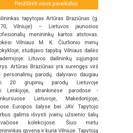
Peržiūrėti visus paveikslus
ilininkas tapytojas Artūras Braziūnas (g.
970, Vilniuje) – Lietuvos jaunosios
ofesionalių menininkų kartos atstovas.
kėsi Vilniaus M. K. Čiurlionio menų
kykloje, studijavo tapybą Vilniaus dailės
ademijoje. Lituvos dailininkų sąjungos
rys. Artūras Braziūnas yra surengęs virš
 personalinių parodų. dalyvavo daugiau
ei 20 grupinių parodų Lietuvoje
i Lenkijoje, atrankinėse parodose -
onkursuose Lietuvoje, Makedonijoje,
tose Europos šalyse bei JAV. Tapytojo
rbus galima išvysti įvairių užsienio šalių
rivačiose kolekcijose. Šiuo metu
nininkas gyvena ir kuria Vilniuje. Tapytoją