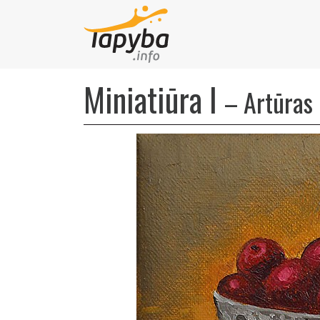
Miniatiūra I
–
Artūras