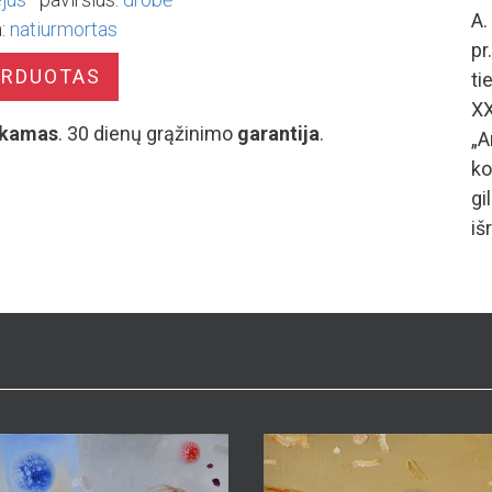
A.
:
natiurmortas
p
ARDUOTAS
ti
XX
kamas
. 30 dienų grąžinimo
garantija
.
„A
ko
gi
iš