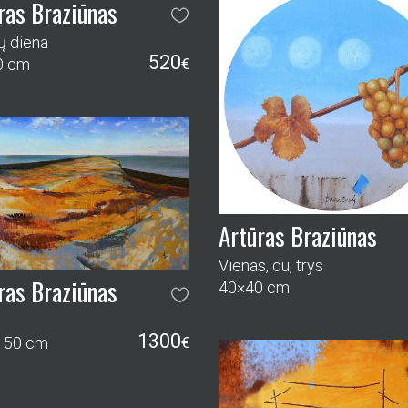
ras Braziūnas
ų diena
520
0 cm
€
Artūras Braziūnas
Vienas, du, trys
ras Braziūnas
40×40 cm
1300
150 cm
€