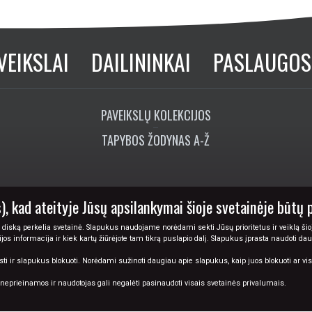
VEIKSLAI
DAILININKAI
PASLAUGOS
PAVEIKSLŲ KOLEKCIJOS
TAPYBOS ŽODYNAS A-Ž
), kad ateityje Jūsų apsilankymai šioje svetainėje būtų 
 diską perkelia svetainė. Slapukus naudojame norėdami sekti Jūsų prioritetus ir veiklą šioj
cijos informacija ir kiek kartų žiūrėjote tam tikrą puslapio dalį. Slapukus įprasta naudoti da
ir slapukus blokuoti. Norėdami sužinoti daugiau apie slapukus, kaip juos blokuoti ar visiš
i neprieinamos ir naudotojas gali negalėti pasinaudoti visais svetainės privalumais.
© 2026 Tapyba.info - paveikslai internetu