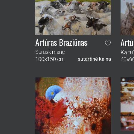
Artūras Braziūnas
Artū
Surask mane
Ką tu
100×150 cm
sutartinė kaina
60×9