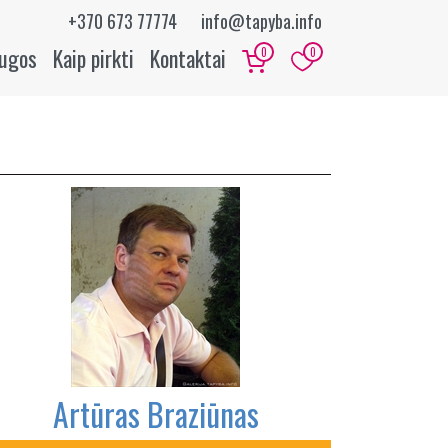
+370 673 77774
info@tapyba.info
augos
Kaip pirkti
Kontaktai
0
0
Artūras Braziūnas