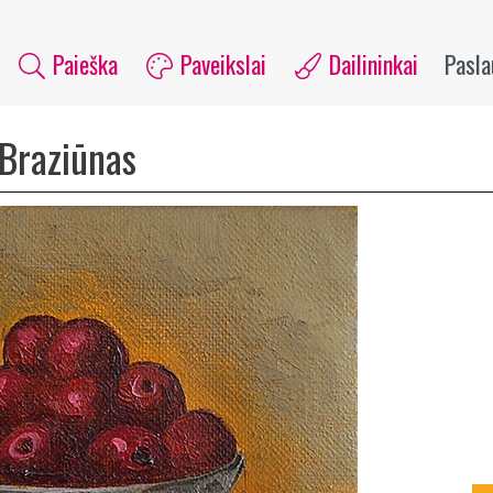
Paieška
Paveikslai
Dailininkai
Pasl
 Braziūnas