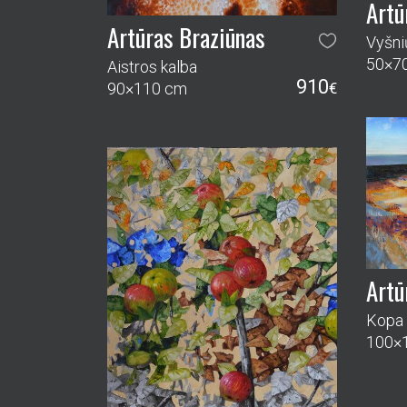
Artū
Artūras Braziūnas
Vyšni
50×7
Aistros kalba
910
90×110 cm
€
Artū
Kopa
100×