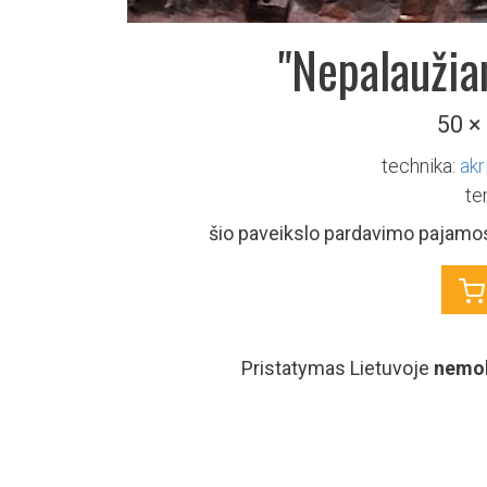
"Nepalaužia
50 ×
technika:
akr
te
šio paveikslo pardavimo pajamos
Pristatymas Lietuvoje
nemo