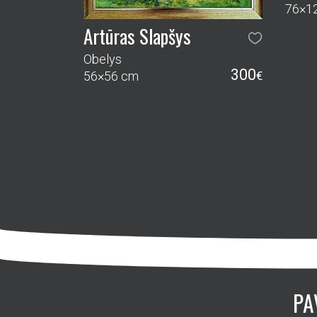
76×1
Artūras Slapšys
Obelys
300
56×56 cm
€
PA