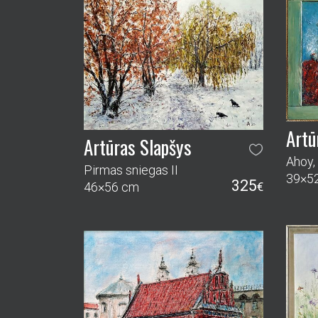
Artū
Artūras Slapšys
Ahoy,
Pirmas sniegas II
39×5
325
46×56 cm
€