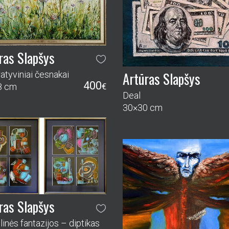
ras Slapšys
Artūras Slapšys
atyviniai česnakai
400
8 cm
€
Deal
30×30 cm
ras Slapšys
inės fantazijos – diptikas