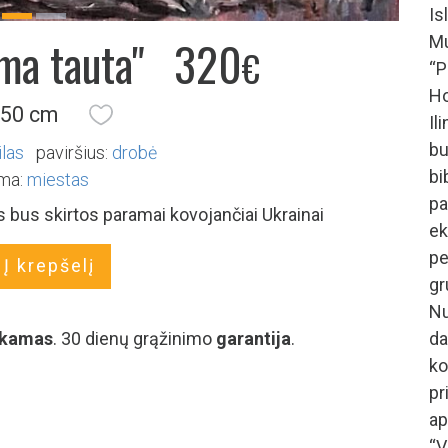
Is
Previous
Next
ma tauta"
320
Mu
€
“P
H
 50 cm
Il
bu
ilas
paviršius:
drobė
bi
ma:
miestas
p
 bus skirtos paramai kovojančiai Ukrainai
ek
p
Į krepšelį
gr
Nu
kamas
. 30 dienų grąžinimo
garantija
.
da
k
pr
ap
“V