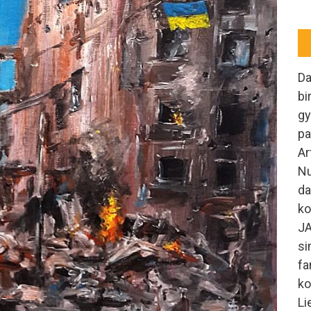
Da
bi
gy
pa
Ar
Nu
da
ko
J
si
fa
ko
Li