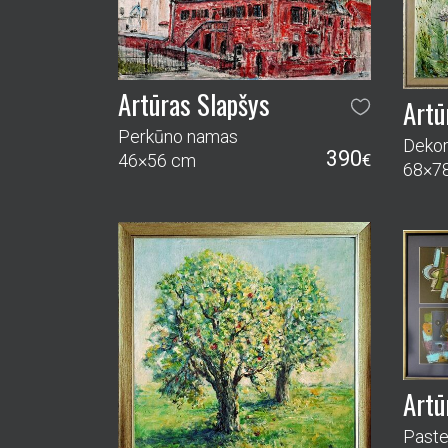
Artūras Slapšys
Artū
Perkūno namas
Dekor
390
46×56 cm
€
68×7
Artū
Pastel