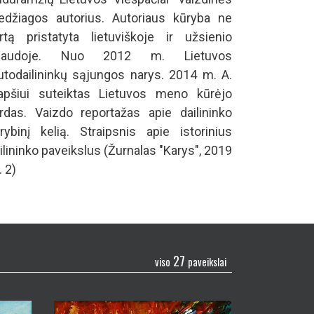
džiagos autorius. Autoriaus kūryba ne
rtą pristatyta lietuviškoje ir užsienio
paudoje. Nuo 2012 m. Lietuvos
utodailininkų sąjungos narys. 2014 m. A.
apšiui suteiktas Lietuvos meno kūrėjo
rdas. Vaizdo reportažas apie dailininko
rybinį kelią. Straipsnis apie istorinius
ilininko paveikslus (Žurnalas "Karys", 2019
. 2)
27
viso
paveikslai