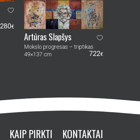
280
€
Artūras Slapšys
Mokslo progresas – triptikas
722
49×137 cm
€
KAIP PIRKTI
KONTAKTAI