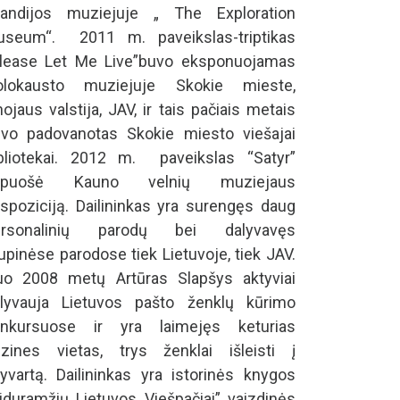
landijos muziejuje „ The Exploration
seum“. 2011 m. paveikslas-triptikas
lease Let Me Live”buvo eksponuojamas
olokausto muziejuje Skokie mieste,
inojaus valstija, JAV, ir tais pačiais metais
vo padovanotas Skokie miesto viešajai
bliotekai. 2012 m. paveikslas “Satyr”
apuošė Kauno velnių muziejaus
spoziciją. Dailininkas yra surengęs daug
ersonalinių parodų bei dalyvavęs
upinėse parodose tiek Lietuvoje, tiek JAV.
o 2008 metų Artūras Slapšys aktyviai
lyvauja Lietuvos pašto ženklų kūrimo
onkursuose ir yra laimejęs keturias
izines vietas, trys ženklai išleisti į
yvartą. Dailininkas yra istorinės knygos
iduramžių Lietuvos Viešpačiai” vaizdinės