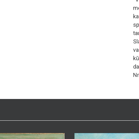
me
ka
s
ta
Sl
va
kū
da
Nr