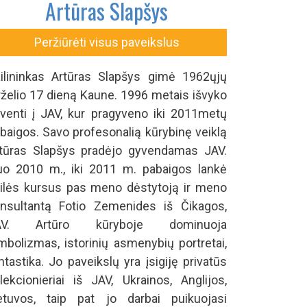
Artūras Slapšys
Peržiūrėti visus paveikslus
ilininkas Artūras Slapšys gimė 1962­ųjų
rželio 17 dieną Kaune. 1996 metais išvyko
venti į JAV, kur pragyveno iki 2011metų
baigos. Savo profesonalią kūrybinę veiklą
tūras Slapšys pradėjo gyvendamas JAV.
o 2010 m., iki 2011 m. pabaigos lankė
ilės kursus pas meno dėstytoją ir meno
nsultantą Fotio Zemenides iš Čikagos,
AV. Artūro kūryboje dominuoja
mbolizmas, istorinių asmenybių portretai,
ntastika. Jo paveikslų yra įsigiję privatūs
lekcionieriai iš JAV, Ukrainos, Anglijos,
etuvos, taip pat jo darbai puikuojasi