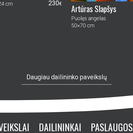
230
24 cm
€
Artūras Slapšys
Puolęs angelas
50×70 cm
Daugiau dailininko paveikslų
VEIKSLAI
DAILININKAI
PASLAUGOS