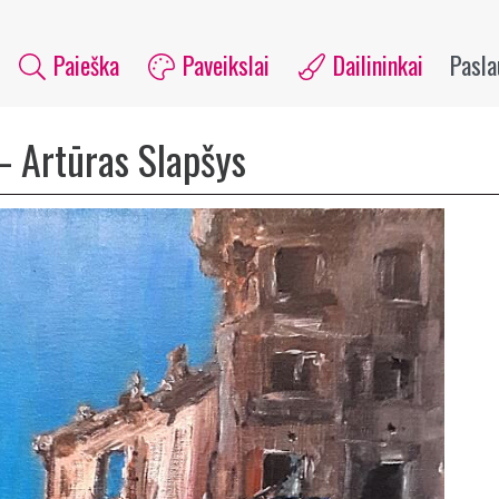
Paieška
Paveikslai
Dailininkai
Pasl
–
Artūras Slapšys