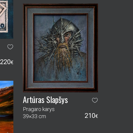
220
€
Artūras Slapšys
Pragaro karys
210
39×33 cm
€