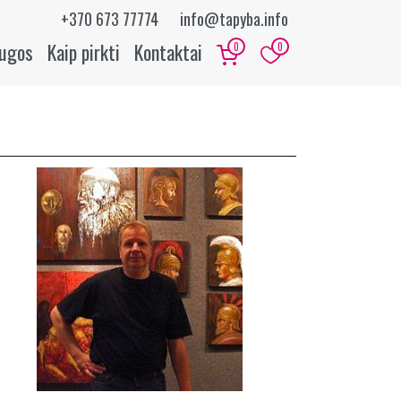
+370 673 77774
info@tapyba.info
augos
Kaip pirkti
Kontaktai
0
0