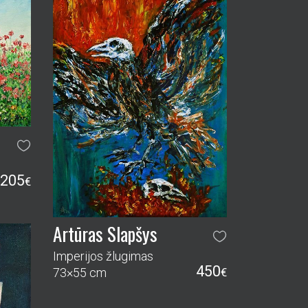
205
€
Artūras Slapšys
Imperijos žlugimas
450
73×55 cm
€