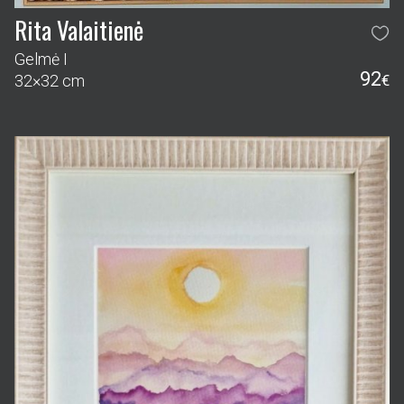
Rita Valaitienė
Gelmė I
92
32×32 cm
€