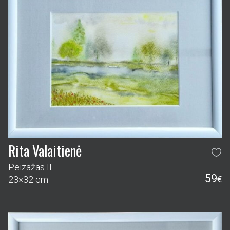
Rita Valaitienė
Peizažas II
59
23×32 cm
€