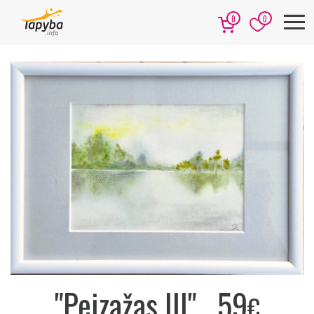
0
0
"Peizažas III"
59
€