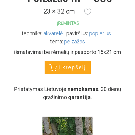
23 × 32 cm
ĮRĖMINTAS
technika:
akvarelė
paviršius:
popierius
tema:
peizažas
išmatavimai be rėmelių ir pasporto 15x21 cm
Į krepšelį
Pristatymas Lietuvoje
nemokamas
. 30 dienų
grąžinimo
garantija
.