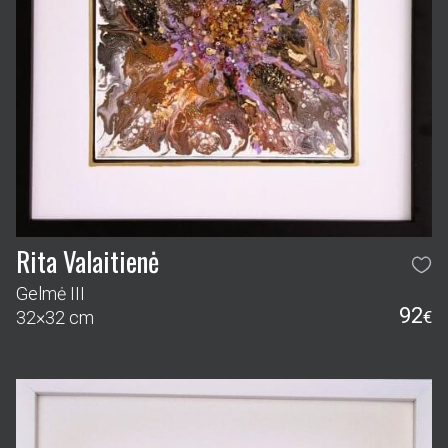
Rita Valaitienė
Gelmė III
92
32×32 cm
€