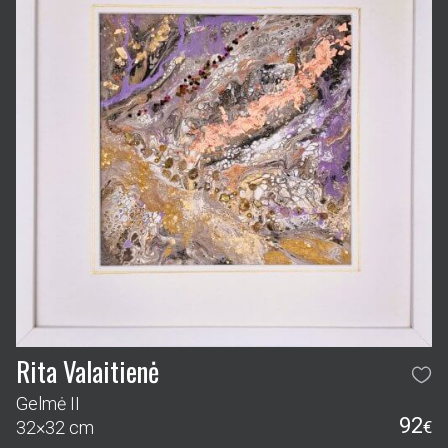
Rita Valaitienė
Gelmė II
92
32×32 cm
€