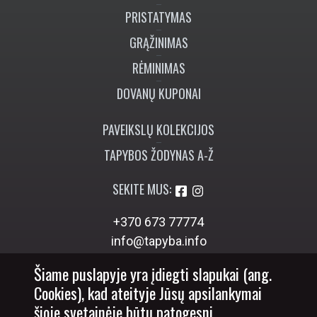
PRISTATYMAS
GRĄŽINIMAS
RĖMINIMAS
DOVANŲ KUPONAI
PAVEIKSLŲ KOLEKCIJOS
TAPYBOS ŽODYNAS A-Ž
SEKITE MUS:
+370 673 77774
info@tapyba.info
Šiame puslapyje yra įdiegti slapukai (ang.
Cookies), kad ateityje Jūsų apsilankymai
šioje svetainėje būtų patogesni.