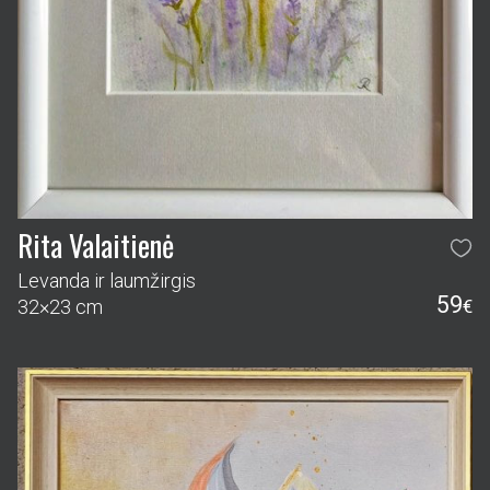
Rita Valaitienė
Levanda ir laumžirgis
59
32×23 cm
€