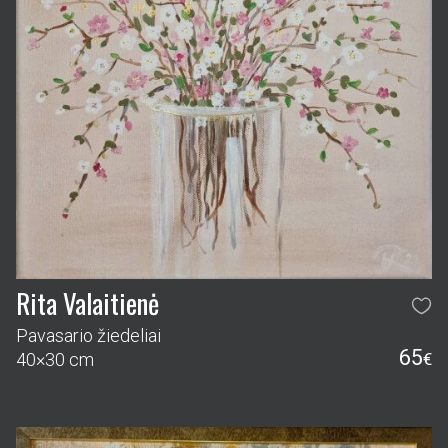
Rita Valaitienė
Pavasario žiedeliai
65
40×30 cm
€