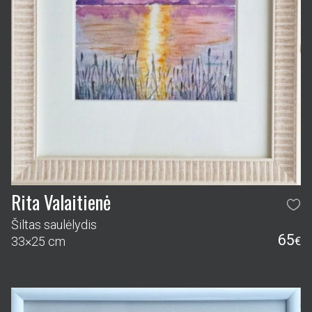
Rita Valaitienė
Šiltas saulėlydis
65
33×25 cm
€