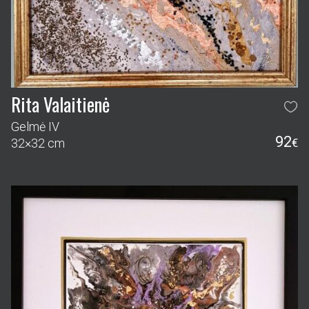
Rita Valaitienė
Gelmė IV
92
32×32 cm
€