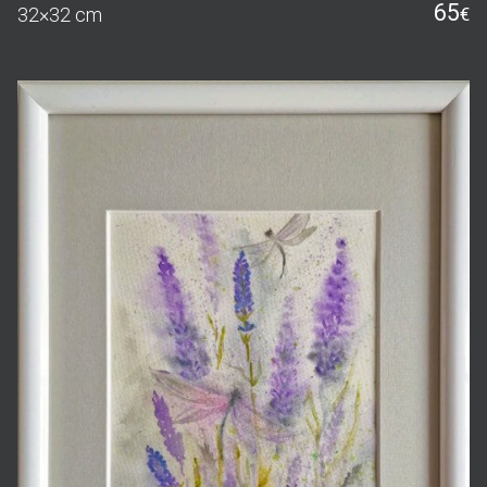
65
32×32 cm
€