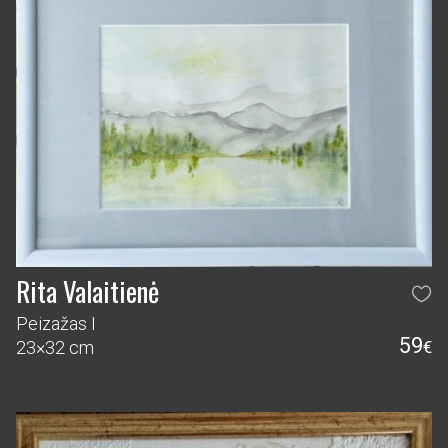
Rita Valaitienė
Peizažas I
59
23×32 cm
€