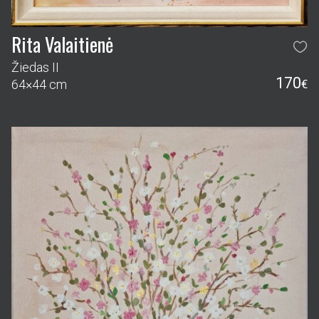
Rita Valaitienė
Žiedas II
170
64×44 cm
€