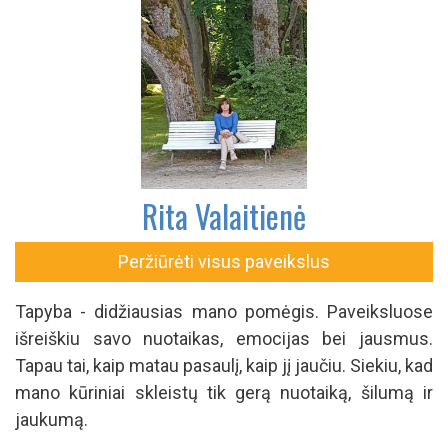
Rita Valaitienė
Peržiūrėti visus paveikslus
Tapyba - didžiausias mano pomėgis. Paveiksluose
išreiškiu savo nuotaikas, emocijas bei jausmus.
Tapau tai, kaip matau pasaulį, kaip jį jaučiu. Siekiu, kad
mano kūriniai skleistų tik gerą nuotaiką, šilumą ir
jaukumą.