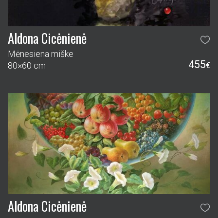
Aldona Cicėnienė
Mėnesiena miške
455
80×60 cm
€
Aldona Cicėnienė