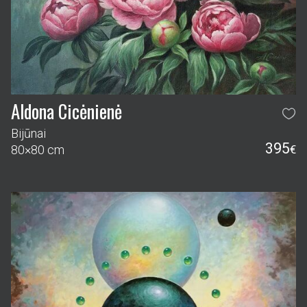
Aldona Cicėnienė
Bijūnai
395
80×80 cm
€