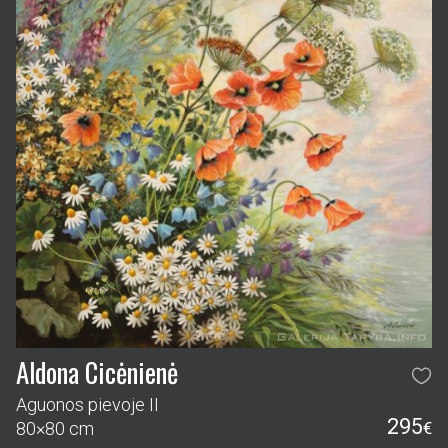
Aldona Cicėnienė
Aguonos pievoje II
295
80×80 cm
€