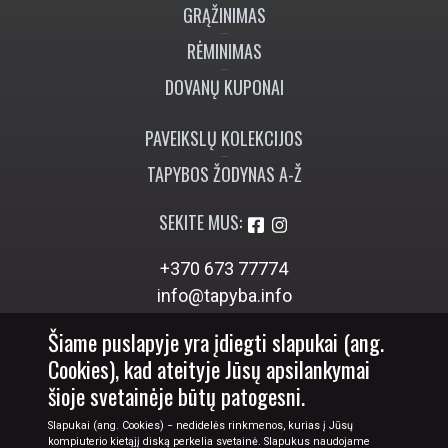
GRĄŽINIMAS
RĖMINIMAS
DOVANŲ KUPONAI
PAVEIKSLŲ KOLEKCIJOS
TAPYBOS ŽODYNAS A-Ž
SEKITE MUS:
+370 673 77774
info@tapyba.info
Šiame puslapyje yra įdiegti slapukai (ang.
Cookies), kad ateityje Jūsų apsilankymai
šioje svetainėje būtų patogesni.
Slapukai (ang. Cookies) − nedidelės rinkmenos, kurias į Jūsų
kompiuterio kietąjį diską perkelia svetainė. Slapukus naudojame