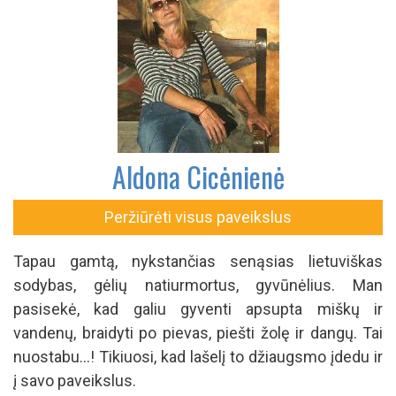
Aldona Cicėnienė
Peržiūrėti visus paveikslus
Tapau gamtą, nykstančias senąsias lietuviškas
sodybas, gėlių natiurmortus, gyvūnėlius. Man
pasisekė, kad galiu gyventi apsupta miškų ir
vandenų, braidyti po pievas, piešti žolę ir dangų. Tai
nuostabu...! Tikiuosi, kad lašelį to džiaugsmo įdedu ir
į savo paveikslus.