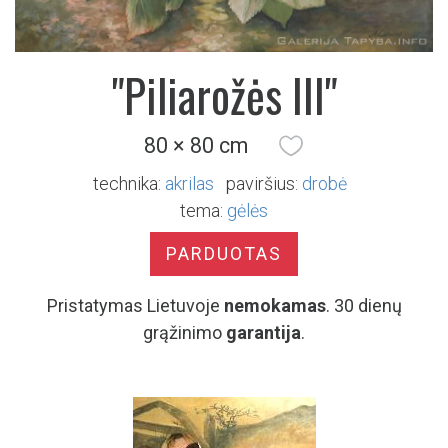
"Piliarožės III"
80 × 80 cm
technika:
akrilas
paviršius:
drobė
tema:
gėlės
PARDUOTAS
Pristatymas Lietuvoje
nemokamas
. 30 dienų
grąžinimo
garantija
.