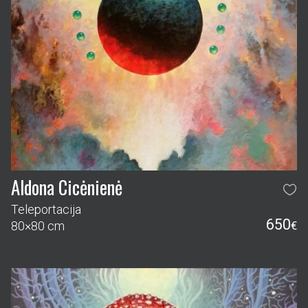
Aldona Cicėnienė
Teleportacija
650
80×80 cm
€