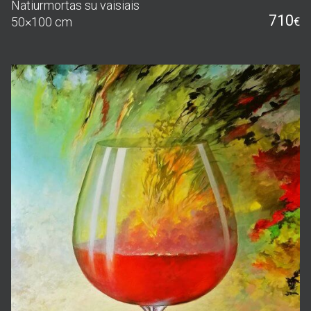
Natiurmortas su vaisiais
710
50×100 cm
€