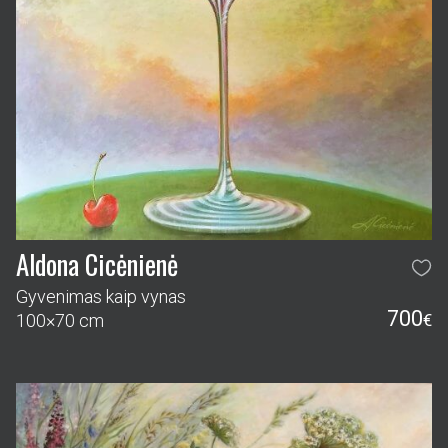
Aldona Cicėnienė
Gyvenimas kaip vynas
700
100×70 cm
€