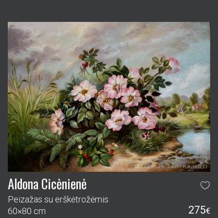
Aldona Cicėnienė
Peizažas su erškėtrožėmis
275
60×80 cm
€