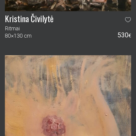
Kristina Čivilytė
Ritmai
530
80×130 cm
€