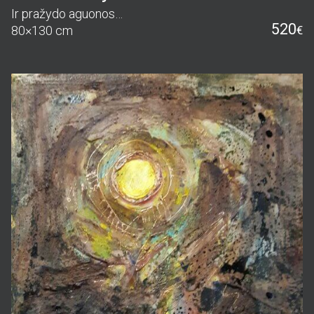
Ir pražydo aguonos…
520
80×130 cm
€