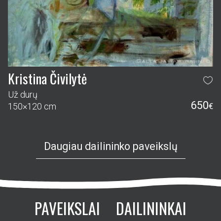
Kristina Čivilytė
Už durų
650
150×120 cm
€
Daugiau dailininko paveikslų
PAVEIKSLAI
DAILININKAI