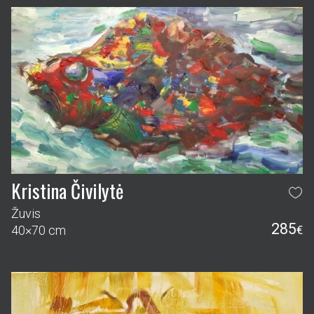
Kristina Čivilytė
Žuvis
285
40×70 cm
€