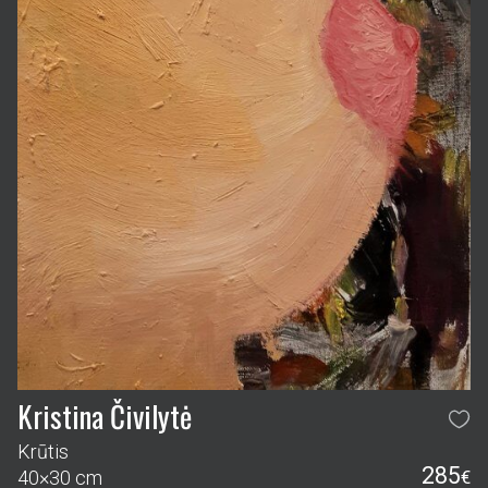
Kristina Čivilytė
Krūtis
285
40×30 cm
€