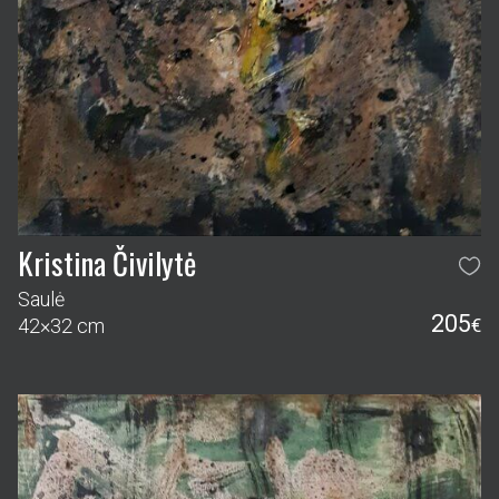
Kristina Čivilytė
Saulė
205
42×32 cm
€