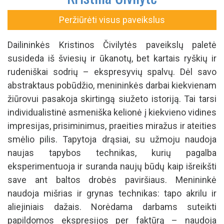
Peržiūrėti visus paveikslus
Dailininkės Kristinos Čivilytės paveikslų paletė
susideda iš šviesių ir ūkanotų, bet kartais ryškių ir
rudeniškai sodrių – ekspresyvių spalvų. Dėl savo
abstraktaus pobūdžio, menininkės darbai kiekvienam
žiūrovui pasakoja skirtingą siužeto istoriją. Tai tarsi
individualistinė asmeniška kelionė į kiekvieno vidines
impresijas, prisiminimus, praeities miražus ir ateities
smėlio pilis. Tapytoja drąsiai, su užmoju naudoja
naujas tapybos technikas, kurių pagalba
eksperimentuoja ir suranda naujų būdų kaip išreikšti
save ant baltos drobės paviršiaus. Menininkė
naudoja mišrias ir grynas technikas: tapo akrilu ir
aliejiniais dažais. Norėdama darbams suteikti
papildomos ekspresijos per faktūrą – naudoja