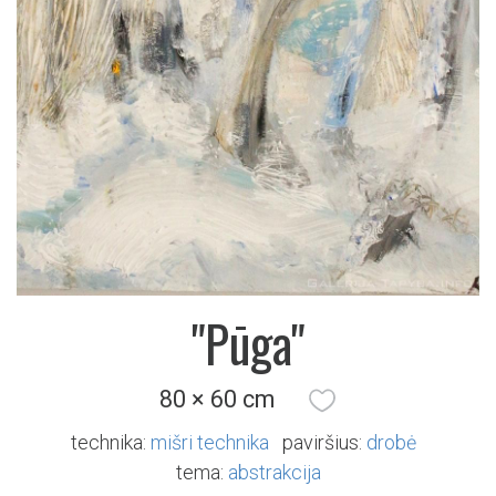
"Pūga"
80 × 60 cm
technika:
mišri technika
paviršius:
drobė
tema:
abstrakcija