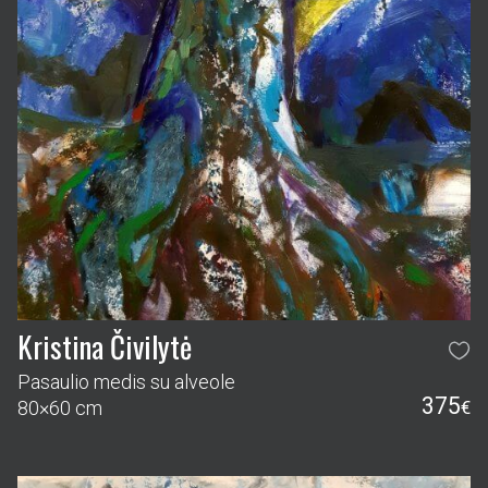
Kristina Čivilytė
Pasaulio medis su alveole
375
80×60 cm
€