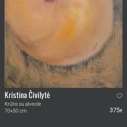
Kristina Čivilytė
Krūtis su alveole
375
70×50 cm
€