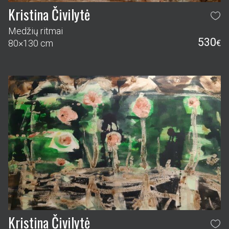
Kristina Čivilytė
Medžių ritmai
530
80×130 cm
€
Kristina Čivilytė