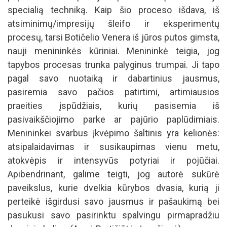
specialią techniką. Kaip šio proceso išdava, iš
atsiminimų/impresijų šleifo ir eksperimentų
procesų, tarsi Botičelio Venera iš jūros putos gimsta,
nauji menininkės kūriniai. Menininkė teigia, jog
tapybos procesas trunka palyginus trumpai. Ji tapo
pagal savo nuotaiką ir dabartinius jausmus,
pasiremia savo pačios patirtimi, artimiausios
praeities įspūdžiais, kurių pasisemia iš
pasivaikščiojimo parke ar pajūrio paplūdimiais.
Menininkei svarbus įkvėpimo šaltinis yra kelionės:
atsipalaidavimas ir susikaupimas vienu metu,
atokvėpis ir intensyvūs potyriai ir pojūčiai.
Apibendrinant, galime teigti, jog autorė sukūrė
paveikslus, kurie dvelkia kūrybos dvasia, kurią ji
perteikė išgirdusi savo jausmus ir pašaukimą bei
pasukusi savo pasirinktu spalvingu pirmapradžiu