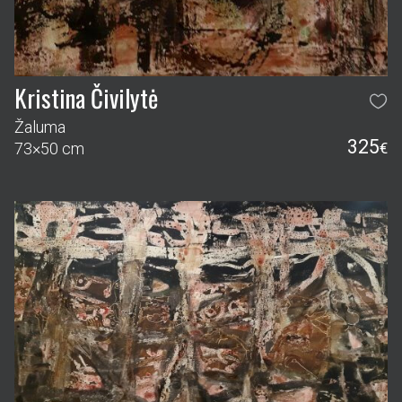
Kristina Čivilytė
Žaluma
325
73×50 cm
€