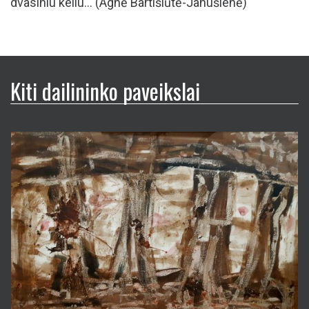
dvasiniu keliu... (Agnė Bartišiūtė-Janušienė)
Kiti dailininko paveikslai