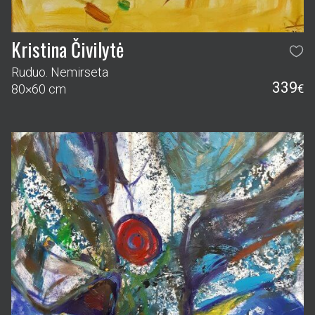
Kristina Čivilytė
Ruduo. Nemirseta
339
80×60 cm
€