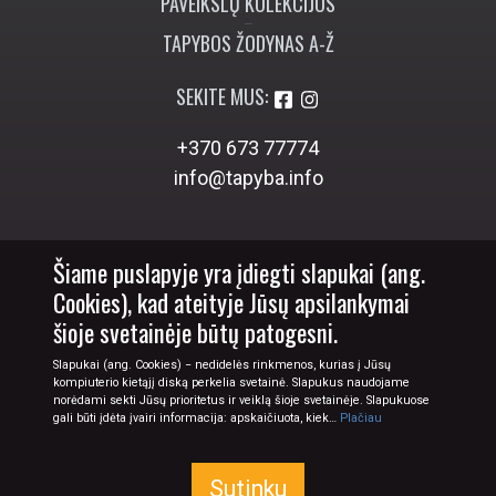
PAVEIKSLŲ KOLEKCIJOS
TAPYBOS ŽODYNAS A-Ž
SEKITE MUS:
+370 673 77774
info@tapyba.info
Šiame puslapyje yra įdiegti slapukai (ang.
Cookies), kad ateityje Jūsų apsilankymai
šioje svetainėje būtų patogesni.
Slapukai (ang. Cookies) − nedidelės rinkmenos, kurias į Jūsų
kompiuterio kietąjį diską perkelia svetainė. Slapukus naudojame
norėdami sekti Jūsų prioritetus ir veiklą šioje svetainėje. Slapukuose
gali būti įdėta įvairi informacija: apskaičiuota, kiek…
Plačiau
© 2026 Tapyba.info - paveikslai internetu
Sutinku