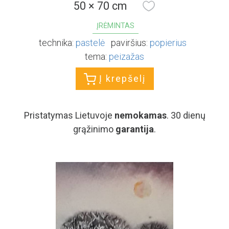
50 × 70 cm
ĮRĖMINTAS
technika:
pastelė
paviršius:
popierius
tema:
peizažas
Į krepšelį
Pristatymas Lietuvoje
nemokamas
. 30 dienų
grąžinimo
garantija
.