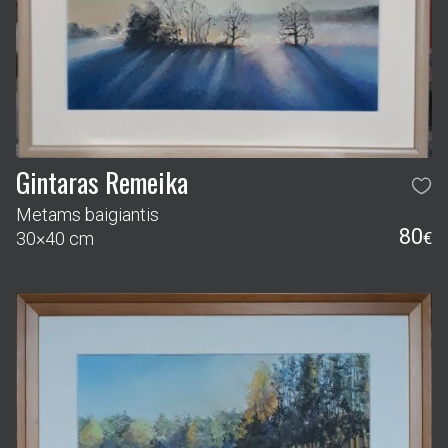
Gintaras Remeika
Metams baigiantis
80
30×40 cm
€