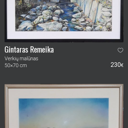
Gintaras Remeika
Verkių malūnas
230
50×70 cm
€