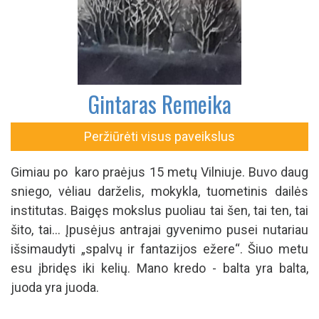
Gintaras Remeika
Peržiūrėti visus paveikslus
Gimiau po karo praėjus 15 metų Vilniuje. Buvo daug
sniego, vėliau darželis, mokykla, tuometinis dailės
institutas. Baigęs mokslus puoliau tai šen, tai ten, tai
šito, tai... Įpusėjus antrajai gyvenimo pusei nutariau
išsimaudyti „spalvų ir fantazijos ežere“. Šiuo metu
esu įbridęs iki kelių. Mano kredo - balta yra balta,
juoda yra juoda.