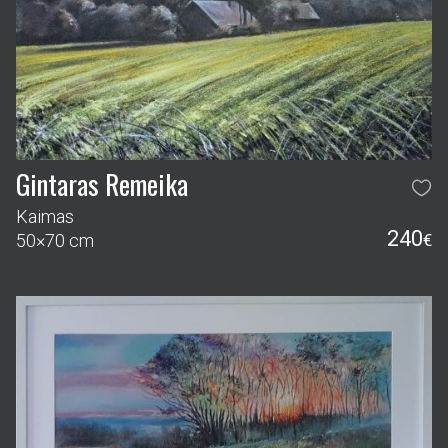
Gintaras Remeika
Kaimas
240
50×70 cm
€