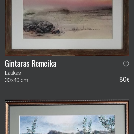
Gintaras Remeika
Laukas
80
30×40 cm
€