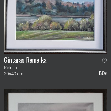
Gintaras Remeika
Kalnas
80
30×40 cm
€