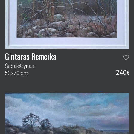
Gintaras Remeika
Šabakštynas
240
50×70 cm
€