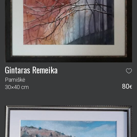
Gintaras Remeika
Pamiškė
80
30×40 cm
€