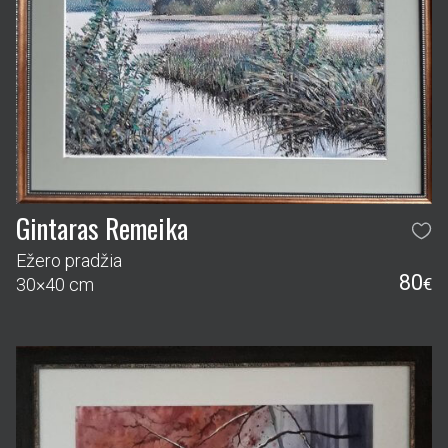
Gintaras Remeika
Ežero pradžia
80
30×40 cm
€