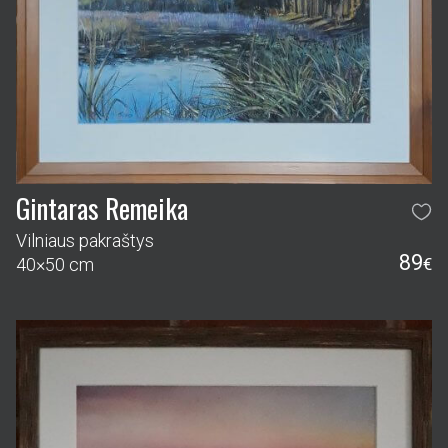
Gintaras Remeika
Vilniaus pakraštys
89
40×50 cm
€