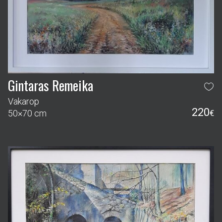
Gintaras Remeika
Vakarop
220
50×70 cm
€