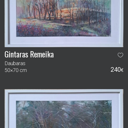
Gintaras Remeika
Daubaras
240
50×70 cm
€