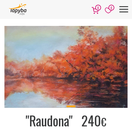
0
0
Previous
Next
"Raudona"
240
€