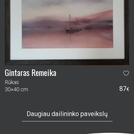
Gintaras Remeika
Rūkas
87
30×40 cm
€
Daugiau dailininko paveikslų