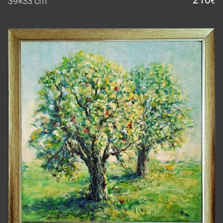
Artūras Slapšys
Obelys
300
56×56 cm
€