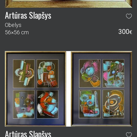
Artūras Slapšys
Pastelinės fantazijos – diptikas
230
76×124 cm
€