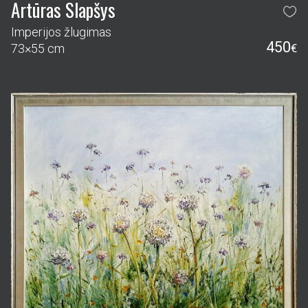
Artūras Slapšys
Dekoratyviniai česnakai
400
68×78 cm
€