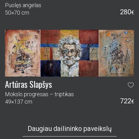
Artūras Slapšys
Mokslo progresas – triptikas
722
49×137 cm
€
Daugiau dailininko paveikslų
PAVEIKSLAI
DAILININKAI
PASLAUGOS
KAIP PIRKTI