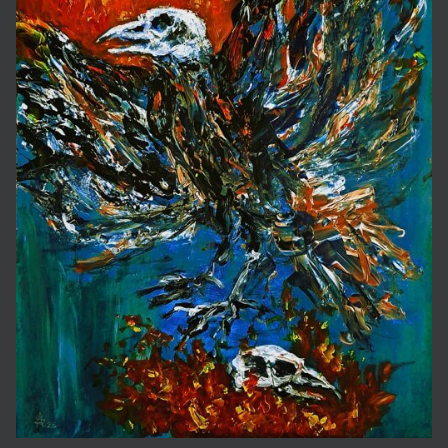
Artūras Slapšys
Imperijos žlugimas
450
73×55 cm
€