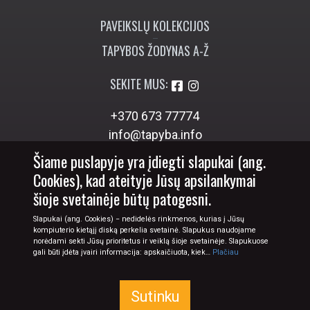
info@tapyba.info
Šiame puslapyje yra įdiegti slapukai (ang.
Cookies), kad ateityje Jūsų apsilankymai
© 2026 Tapyba.info - paveikslai internetu
šioje svetainėje būtų patogesni.
Slapukai (ang. Cookies) − nedidelės rinkmenos, kurias į Jūsų
kompiuterio kietąjį diską perkelia svetainė. Slapukus naudojame
norėdami sekti Jūsų prioritetus ir veiklą šioje svetainėje. Slapukuose
gali būti įdėta įvairi informacija: apskaičiuota, kiek…
Plačiau
Sutinku