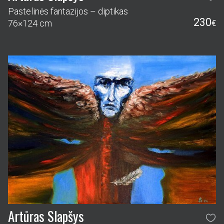
Artūras Slapšys
Puolęs angelas
280
50×70 cm
€