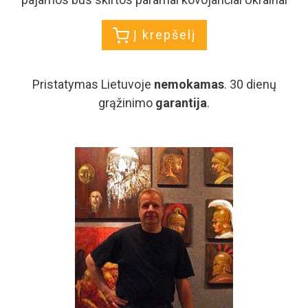
Artūras Slapšys
Peržiūrėti visus paveikslus
Dailininkas Artūras Slapšys gimė 1962­ųjų birželio 17
dieną Kaune. 1996 metais išvyko gyventi į JAV, kur