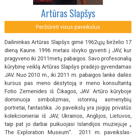
pragyveno iki 2011metų pabaigos. Savo profesonalią
kūrybinę veiklą Artūras Slapšys pradėjo gyvendamas
JAV. Nuo 2010 m., iki 2011 m. pabaigos lankė dailės
kursus pas meno dėstytoją ir meno konsultantą
Fotio Zemenides iš Čikagos, JAV. Artūro kūryboje
dominuoja simbolizmas, istorinių asmenybių
portretai, fantastika. Jo paveikslų yra įsigiję privatūs
kolekcionieriai iš JAV, Ukrainos, Anglijos, Lietuvos,
taip pat jo darbai puikuojasi Islandijos muziejuje „
The Exploration Museum“. 2011 m. paveikslas-
triptikas “Please Let Me Live”buvo eksponuojamas
Holokausto muziejuje Skokie mieste, Ilinojaus
valstija, JAV, ir tais pačiais metais buvo padovanotas
Skokie miesto viešajai bibliotekai. 2012 m.
paveikslas “Satyr” papuošė Kauno velnių muziejaus
ekspoziciją. Dailininkas yra surengęs daug