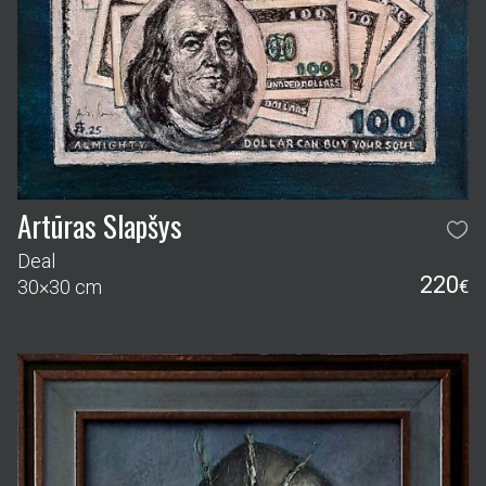
Artūras Slapšys
Deal
220
30×30 cm
€