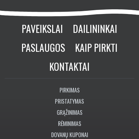
KONTAKTAI
PIRKIMAS
PRISTATYMAS
GRĄŽINIMAS
RĖMINIMAS
DOVANŲ KUPONAI
PAVEIKSLŲ KOLEKCIJOS
TAPYBOS ŽODYNAS A-Ž
SEKITE MUS:
+370 673 77774