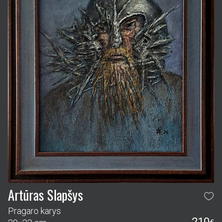
Artūras Slapšys
Pragaro karys
210
39×33 cm
€