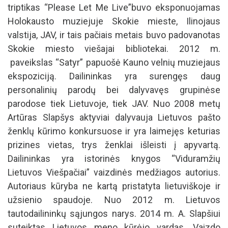
personalinių parodų bei dalyvavęs grupinėse
parodose tiek Lietuvoje, tiek JAV. Nuo 2008 metų
Artūras Slapšys aktyviai dalyvauja Lietuvos pašto
ženklų kūrimo konkursuose ir yra laimejęs keturias
prizines vietas, trys ženklai išleisti į apyvartą.
Dailininkas yra istorinės knygos “Viduramžių
Lietuvos Viešpačiai” vaizdinės medžiagos autorius.
Autoriaus kūryba ne kartą pristatyta lietuviškoje ir
užsienio spaudoje. Nuo 2012 m. Lietuvos
tautodailininkų sąjungos narys. 2014 m. A. Slapšiui
suteiktas Lietuvos meno kūrėjo vardas. Vaizdo
reportažas apie dailininko kūrybinį kelią. Straipsnis
apie istorinius dailininko paveikslus (Žurnalas
"Karys", 2019 Nr. 2)