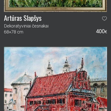
Artūras Slapšys
Perkūno namas
390
46×56 cm
€