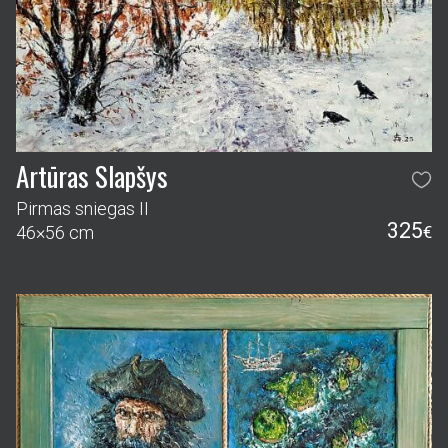
Artūras Slapšys
Pirmas sniegas II
325
46×56 cm
€