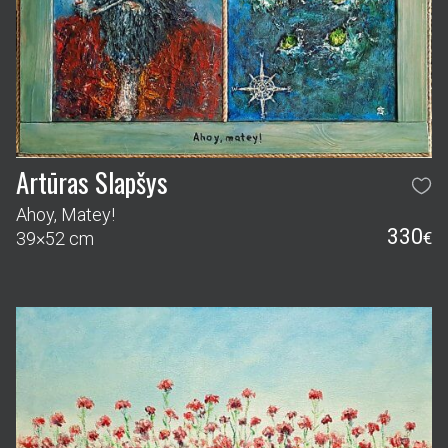
Artūras Slapšys
Ahoy, Matey!
330
39×52 cm
€