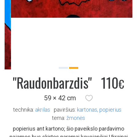
Previous
Next
"Raudonbarzdis"
110
€
59 × 42 cm
technika:
akrilas
paviršius:
kartonas
popierius
tema:
žmonės
popierius ant kartono; šio paveikslo pardavimo
pajamos bus skirtos paramai kovojančiai Ukrainai
Į krepšelį
Pristatymas Lietuvoje
nemokamas
. 30 dienų
grąžinimo
garantija
.