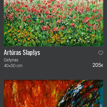
Artūras Slapšys
Gėlynas
205
40×50 cm
€