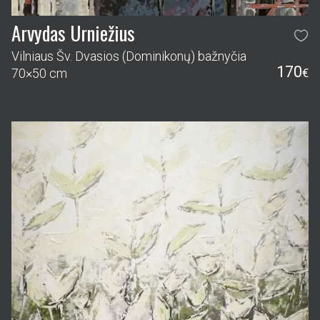
Arvydas Urniežius
Vilniaus Šv. Dvasios (Dominikonų) bažnyčia
170
70×50 cm
€