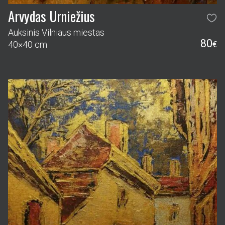
Arvydas Urniežius
Auksinis Vilniaus miestas
80
40×40 cm
€