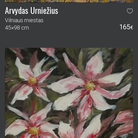
Arvydas Urniežius
Vilniaus miestas
165
45×98 cm
€