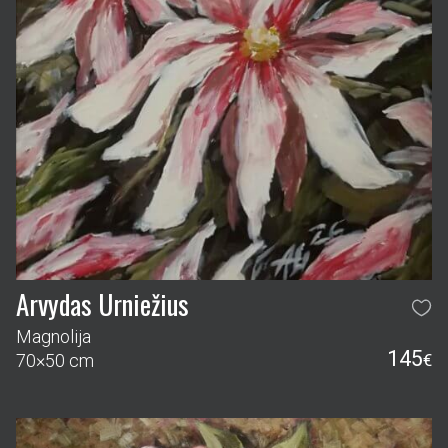
Arvydas Urniežius
Magnolija
145
70×50 cm
€