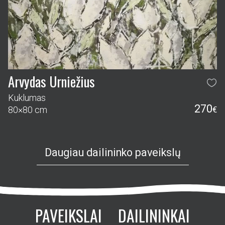
Arvydas Urniežius
Kuklumas
270
80×80 cm
€
Daugiau dailininko paveikslų
PAVEIKSLAI
DAILININKAI