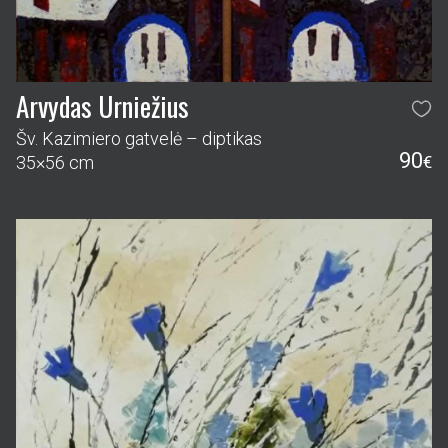
Arvydas Urniežius
Šv. Kazimiero gatvelė – diptikas
90
35×56 cm
€