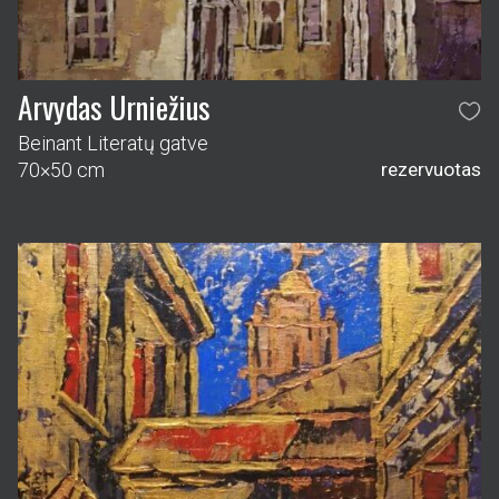
Arvydas Urniežius
Beinant Literatų gatve
70×50 cm
rezervuotas