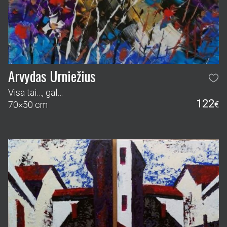
Arvydas Urniežius
Visa tai…, gal…
122
70×50 cm
€