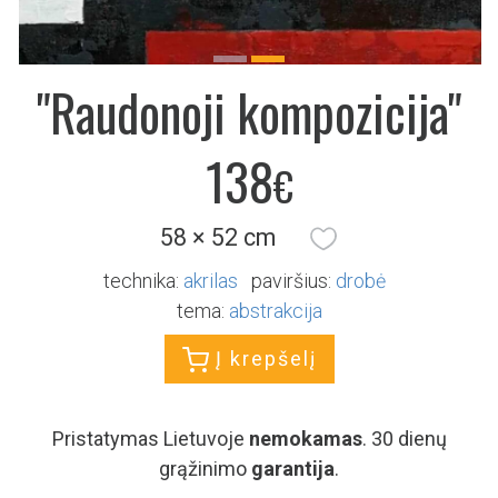
Previous
Next
"Raudonoji kompozicija"
138
€
58 × 52 cm
technika:
akrilas
paviršius:
drobė
tema:
abstrakcija
Į krepšelį
Pristatymas Lietuvoje
nemokamas
. 30 dienų
grąžinimo
garantija
.