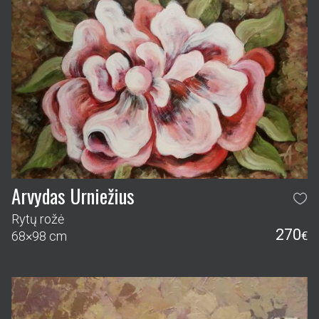
Arvydas Urniežius
Rytų rožė
270
68×98 cm
€