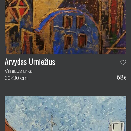
Arvydas Urniežius
Vilniaus arka
68
30×30 cm
€