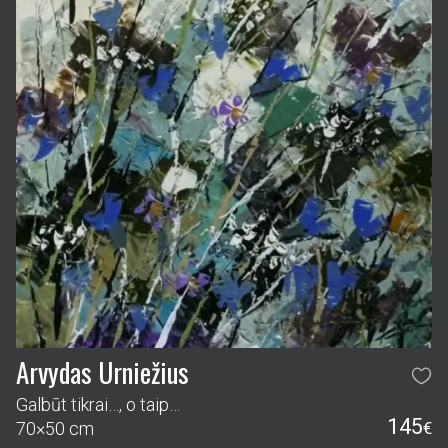
Arvydas Urniežius
Galbūt tikrai…, o taip…
145
70×50 cm
€