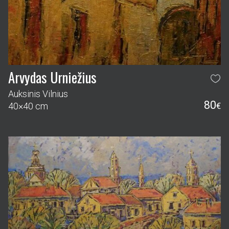
Arvydas Urniežius
Auksinis Vilnius
80
40×40 cm
€