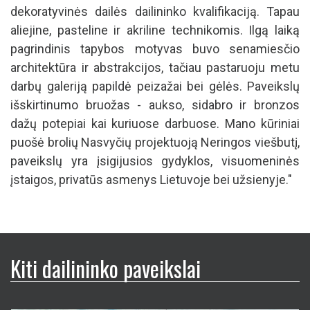
dekoratyvinės dailės dailininko kvalifikaciją. Tapau
aliejine, pasteline ir akriline technikomis. Ilgą laiką
pagrindinis tapybos motyvas buvo senamiesčio
architektūra ir abstrakcijos, tačiau pastaruoju metu
darbų galeriją papildė peizažai bei gėlės. Paveikslų
išskirtinumo bruožas - aukso, sidabro ir bronzos
dažų potepiai kai kuriuose darbuose. Mano kūriniai
puošė brolių Nasvyčių projektuoją Neringos viešbutį,
paveikslų yra įsigijusios gydyklos, visuomeninės
įstaigos, privatūs asmenys Lietuvoje bei užsienyje."
Kiti dailininko paveikslai