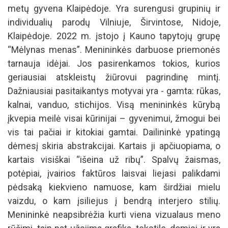
Nerija ART
Peržiūrėti visus paveikslus
Nerija ART (g. 1989 m.) 2012 m. baigė Vilniaus Dailės
Akademiją. Nors kilusi iš Aukštaitijos, bet jau 10
metų gyvena Klaipėdoje. Yra surengusi grupinių ir
individualių parodų Vilniuje, Širvintose, Nidoje,
Klaipėdoje. 2022 m. įstojo į Kauno tapytojų grupę
“Mėlynas menas”. Menininkės darbuose priemonės
tarnauja idėjai. Jos pasirenkamos tokios, kurios
geriausiai atskleistų žiūrovui pagrindinę mintį.
Dažniausiai pasitaikantys motyvai yra - gamta: rūkas,
kalnai, vanduo, stichijos. Visą menininkės kūrybą
įkvepia meilė visai kūrinijai – gyvenimui, žmogui bei