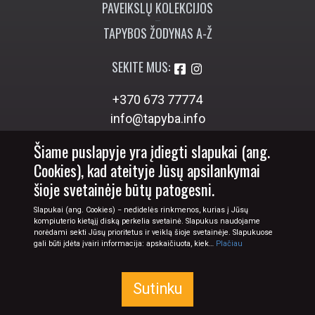
PIRKIMAS
PRISTATYMAS
GRĄŽINIMAS
RĖMINIMAS
DOVANŲ KUPONAI
Šiame puslapyje yra įdiegti slapukai (ang.
PAVEIKSLŲ KOLEKCIJOS
Cookies), kad ateityje Jūsų apsilankymai
TAPYBOS ŽODYNAS A-Ž
šioje svetainėje būtų patogesni.
SEKITE MUS:
Slapukai (ang. Cookies) − nedidelės rinkmenos, kurias į Jūsų
kompiuterio kietąjį diską perkelia svetainė. Slapukus naudojame
norėdami sekti Jūsų prioritetus ir veiklą šioje svetainėje. Slapukuose
+370 673 77774
gali būti įdėta įvairi informacija: apskaičiuota, kiek…
Plačiau
info@tapyba.info
Sutinku