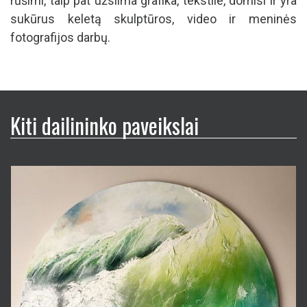
vis tai pačiai ir kitokiai gamtai. Dailininkė ypatingą
dėmesį skiria abstrakcijai. Kartais ji apčiuopiama, o
kartais visiškai “išeina už ribų”. Spalvų žaismas,
potėpiai, įvairios faktūros laisvai liejasi palikdami
pėdsaką kiekvieno namuose, kam širdžiai mielu
vaizdu, o kam įsiliejus į bendrą interjero stilių.
Menininkė neapsibrėžia kurti viena vizualaus meno
rūšimi, taip pat užsiima grafika, tekstile, domisi ir yra
sukūrus keletą skulptūros, video ir meninės
fotografijos darbų.
Kiti dailininko paveikslai