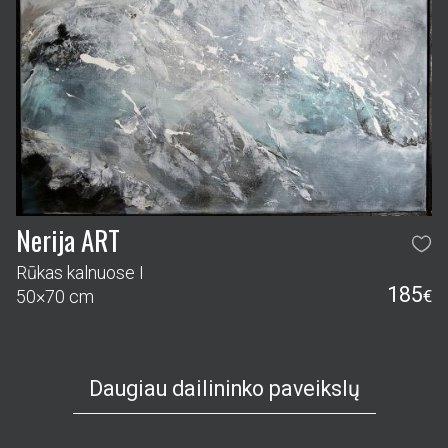
Nerija ART
Baltijos jūra III
223
100×100 cm
€