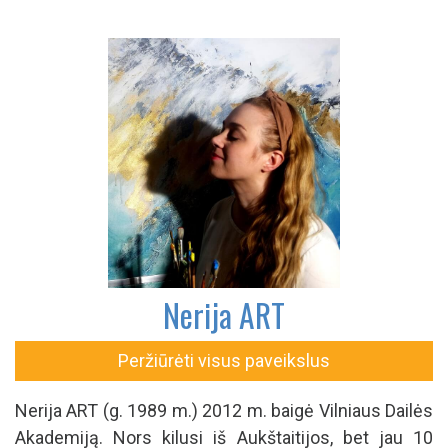
technika:
akrilas
paviršius:
drobė
tema:
abstrakcija
Į krepšelį
Pristatymas Lietuvoje
nemokamas
. 30 dienų
grąžinimo
garantija
.