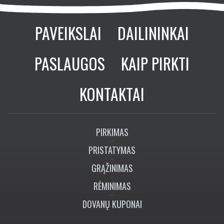
Nerija ART
Rūkas kalnuose I
185
50×70 cm
€
Daugiau dailininko paveikslų
PAVEIKSLAI
DAILININKAI
PASLAUGOS
KAIP PIRKTI
KONTAKTAI