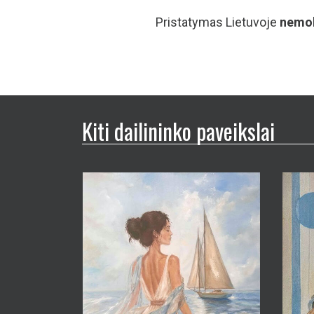
Kiti dailininko paveikslai
Nina Toman
Nina