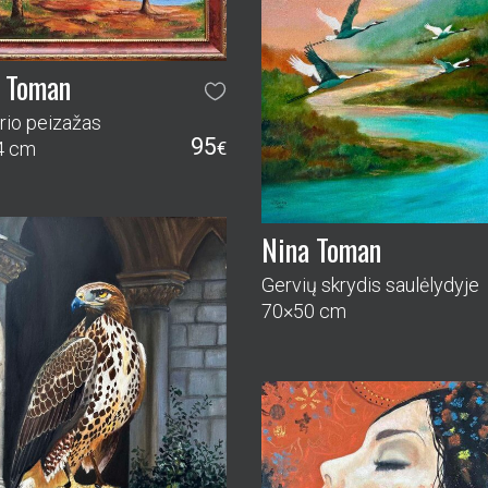
Nina Toman
Gervių skrydis saulėlydyje
70×50 cm
 Toman
tojas II
265
0 cm
€