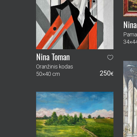
Nina Toman
Oranžinis kodas
250
50×40 cm
€
Nina Toman
Takas namo
625
70×100 cm
€
Nina
Stebė
40×3