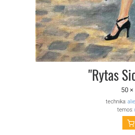
"Rytas Sic
50 ×
technika:
ali
temos:
Pristatymas Lietuvoje
nemo