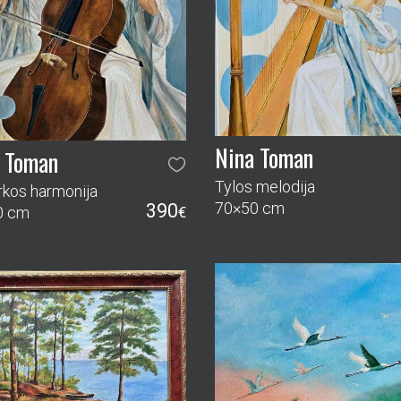
Tylos melodija
rkos harmonija
70×50 cm
390
0 cm
€
 Toman
io peizažas
95
4 cm
€