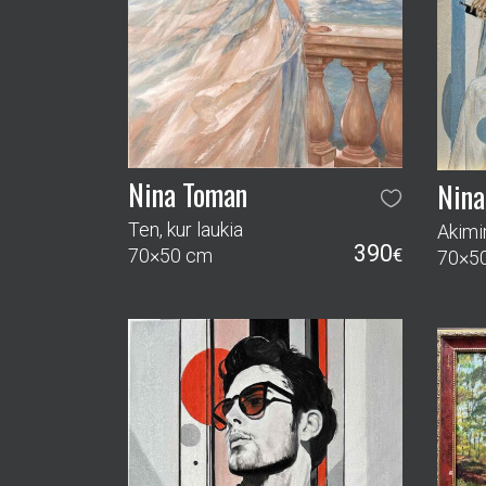
Ten, kur laukia
Akimi
390
70×50 cm
€
70×5
Nina
Pamar
34×4