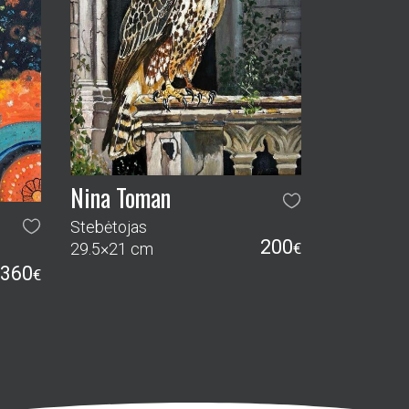
Nina Toman
Stebėtojas
200
29.5×21 cm
€
360
€
KAIP PIRKTI
KONTAKTAI
SEKITE MUS: