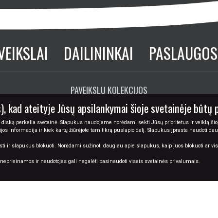
PAVEIKSLŲ KOLEKCIJOS
TAPYBOS ŽODYNAS A-Ž
), kad ateityje Jūsų apsilankymai šioje svetainėje būtų 
 diską perkelia svetainė. Slapukus naudojame norėdami sekti Jūsų prioritetus ir veiklą šioj
© 2026 Tapyba.info - paveikslai internetu
cijos informacija ir kiek kartų žiūrėjote tam tikrą puslapio dalį. Slapukus įprasta naudoti da
ir slapukus blokuoti. Norėdami sužinoti daugiau apie slapukus, kaip juos blokuoti ar visiš
i neprieinamos ir naudotojas gali negalėti pasinaudoti visais svetainės privalumais.