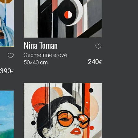
240
50×40 cm
€
390
€
Nina Toman