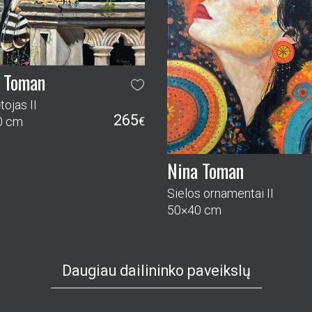
Nina Toman
Sielos ornamentai II
50×40 cm
Daugiau dailininko paveikslų
VEIKSLAI
DAILININKAI
PASLAUGOS