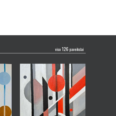
126
viso
paveikslai
Nina Toman
Geometrine erdvė