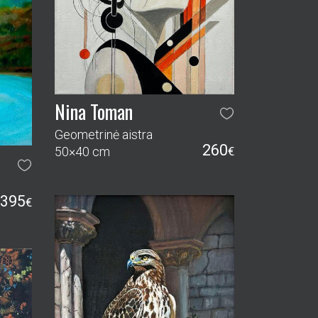
Geometrinė aistra
260
50×40 cm
€
395
€