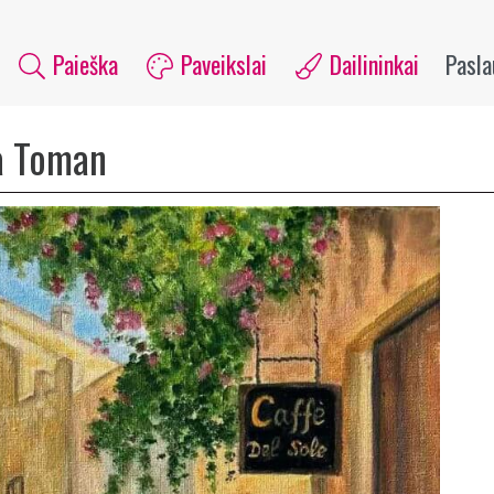
Paieška
Paveikslai
Dailininkai
Pasl
a Toman