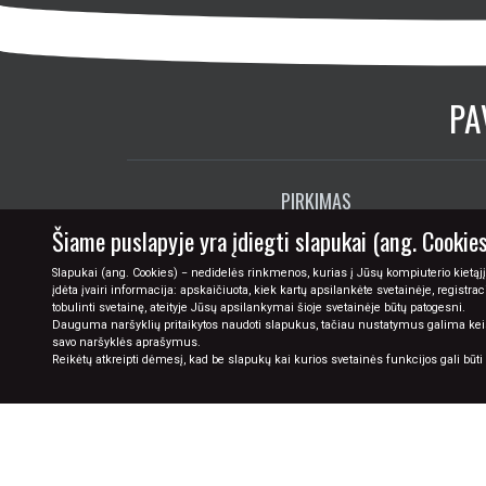
PIRKIMAS
PRISTATYMAS
GRĄŽINIMAS
RĖMINIMAS
DOVANŲ KUPONAI
Šiame puslapyje yra įdiegti slapukai (ang. Cookies
Slapukai (ang. Cookies) − nedidelės rinkmenos, kurias į Jūsų kompiuterio kietąjį
įdėta įvairi informacija: apskaičiuota, kiek kartų apsilankėte svetainėje, registra
tobulinti svetainę, ateityje Jūsų apsilankymai šioje svetainėje būtų patogesni.
Dauguma naršyklių pritaikytos naudoti slapukus, tačiau nustatymus galima keisti 
savo naršyklės aprašymus.
Reikėtų atkreipti dėmesį, kad be slapukų kai kurios svetainės funkcijos gali būt