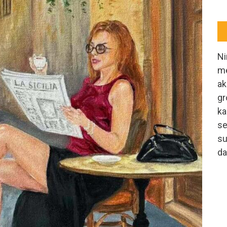
Ni
me
ak
gr
ka
se
su
da