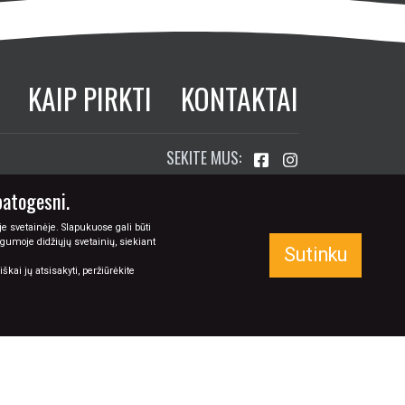
+370 673 77774
info@tapyba.info
patogesni.
e svetainėje. Slapukuose gali būti
ugumoje didžiųjų svetainių, siekiant
Sutinku
kai jų atsisakyti, peržiūrėkite