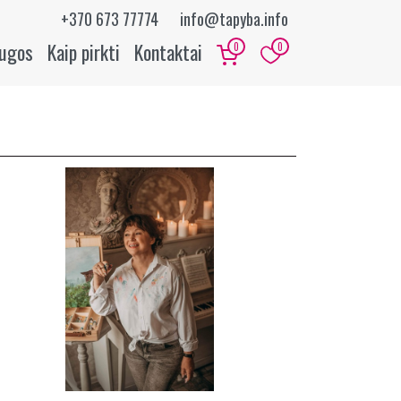
+370 673 77774
info@tapyba.info
augos
Kaip pirkti
Kontaktai
0
0