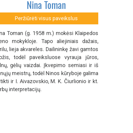
Nina Toman
Peržiūrėti visus paveikslus
na Toman (g. 1958 m.) mokėsi Klaipedos
no mokykloje. Tapo aliejiniais dažais,
rilu, lieja akvareles. Dailininkę žavi gamtos
ožis, todėl paveiksluose vyrauja jūros,
lnų, gėlių vaizdai. Įkvepimo semiasi ir iš
nųjų meistrų, todėl Ninos kūryboje galima
tikti ir I. Aivazovskio, M. K. Čiurlionio ir kt.
rbų interpretacijų.