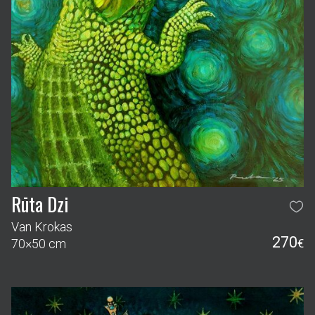
Rūta Dzi
Van Krokas
270
70×50 cm
€