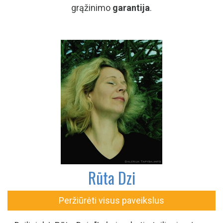
grąžinimo
garantija
.
Rūta Dzi
Peržiūrėti visus paveikslus