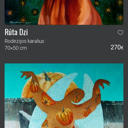
Rūta Dzi
Rodezijos karalius
270
70×50 cm
€