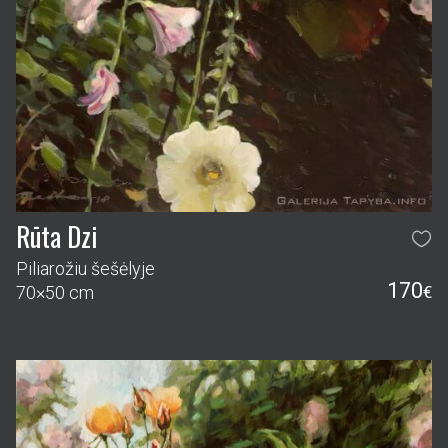
Rūta Dzi
Piliarožiu šešėlyje
170
70×50 cm
€