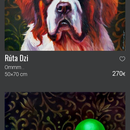
Rūta Dzi
Ommm…
270
50×70 cm
€