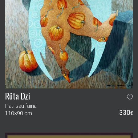
Rūta Dzi
Pati sau faina
330
110×90 cm
€