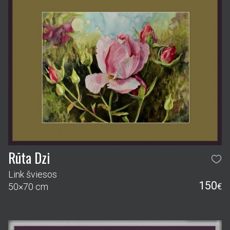
Rūta Dzi
Link šviesos
150
50×70 cm
€