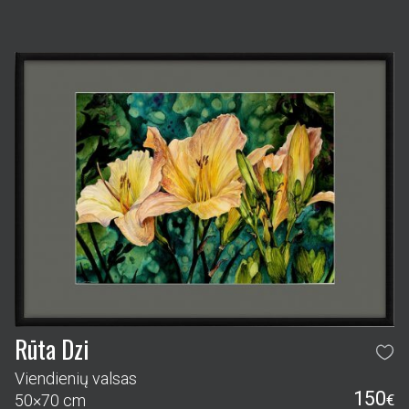
Rūta Dzi
Viendienių valsas
150
50×70 cm
€