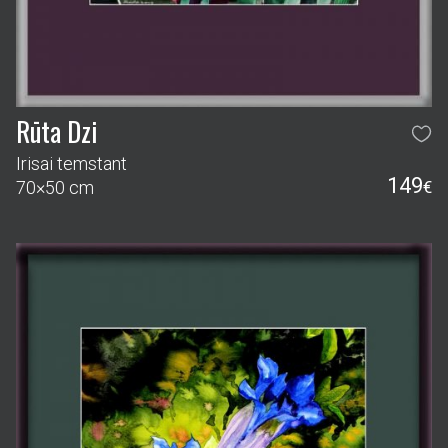
Rūta Dzi
Irisai temstant
149
70×50 cm
€