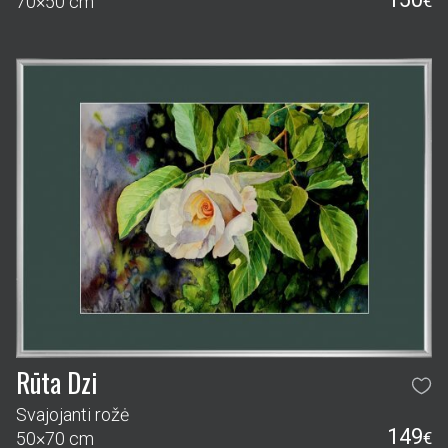
70×50 cm
€
Rūta Dzi
Svajojanti rožė
149
50×70 cm
€