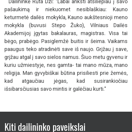
Dailininkė Rūta Dzi: "Labai anksti atsiliepiau į savo
pašaukimą ir niekuomet nesiblaškiau: Kauno
keturmetė dailės mokykla, Kauno aukštesnioji meno
mokykla (buvusi Stepo Žuko), Vilniaus Dailės
Akademijoj įgytas bakalauras, magistras. Visa tai
bėgo, prabėgo. Pasiglemžė buitis ir šeima. Vaikams
paaugus teko atradinėti save iš naujo. Grįžau į save,
grįžau atgal į savo sielos namus. Šiuo metu gyvenu ir
kuriu užmiestyje, nes gamta- tai mano mūza, mano
religija. Man gyvybiškai būtina prisiliesti prie žemės,
kad atgaučiau jėgas, kad susirankiočiau
išsibarsčiusias savo mintis ir galėčiau kurti."
Kiti dailininko paveikslai