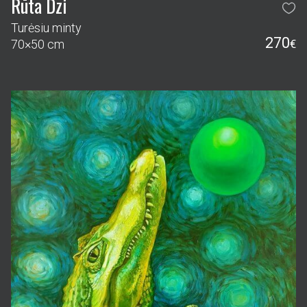
Rūta Dzi
Turėsiu minty
270
70×50 cm
€