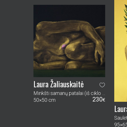
Laura Žaliauskaitė
Minkšti samanų patalai (iš ciklo Auksiniame miške)
230
50×50 cm
€
Laur
Saulė
95×6