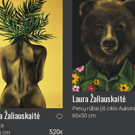
Laura Žaliauskaitė
a Žaliauskaitė
60×50 cm
ta
520
5 cm
€