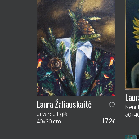
Laur
Laura Žaliauskaitė
Nenul
Ji vardu Eglė
50×4
172
40×30 cm
€