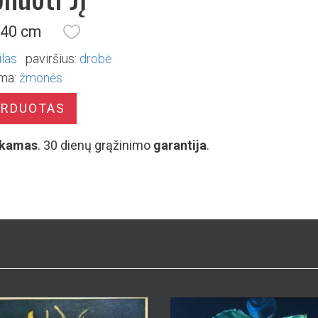
 40 cm
ilas
paviršius:
drobė
ma:
žmonės
ARDUOTAS
kamas
. 30 dienų grąžinimo
garantija
.