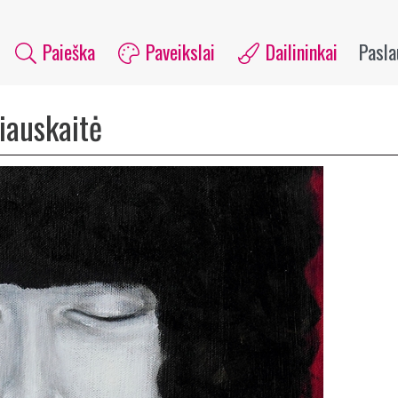
Paieška
Paveikslai
Dailininkai
Pasl
iauskaitė