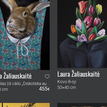
Laura Žaliauskaitė
a Žaliauskaitė
Kovo 8-oji
Infantilas (iš ciklo „Diskoteka auksiniam miške“)
50×40 cm
455
0 cm
€