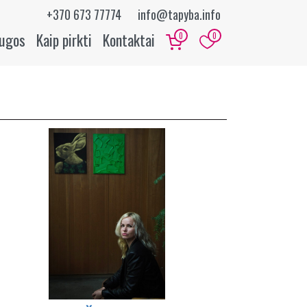
+370 673 77774
info@tapyba.info
augos
Kaip pirkti
Kontaktai
0
0