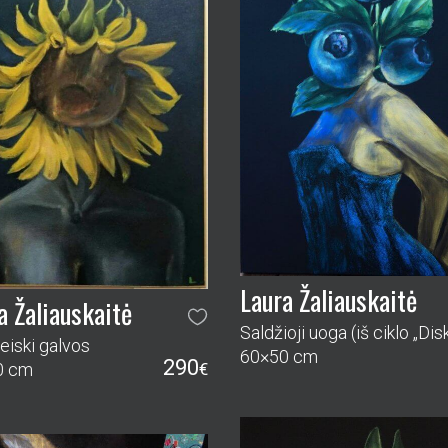
Laura Žaliauskaitė
a Žaliauskaitė
eiski galvos
60×50 cm
290
0 cm
€