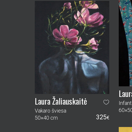
Laur
Laura Žaliauskaitė
60×5
Vakaro šviesa
325
50×40 cm
€