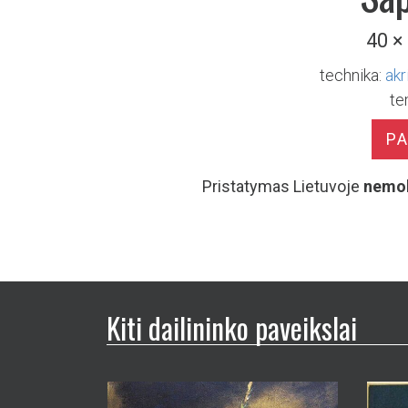
40 ×
technika:
akr
te
P
Pristatymas Lietuvoje
nemo
Kiti dailininko paveikslai