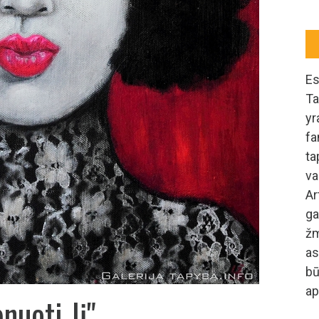
Es
Ta
yr
fa
ta
va
A
ga
žm
as
b
ap
nuoti Jį"