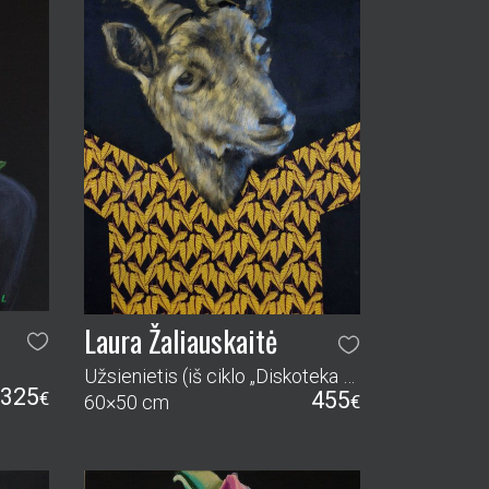
Laura Žaliauskaitė
Užsienietis (iš ciklo „Diskoteka auksiniam miške“)
325
455
€
60×50 cm
€