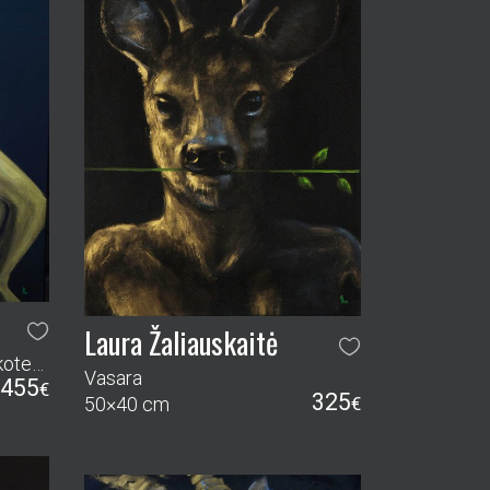
Laura Žaliauskaitė
Saldžioji uoga (iš ciklo „Diskoteka auksiniam miške“)
Vasara
455
€
325
50×40 cm
€