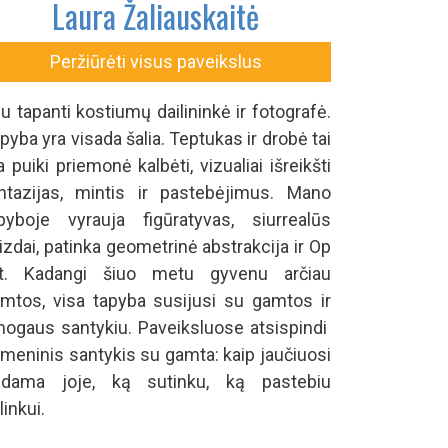
Laura Žaliauskaitė
Peržiūrėti visus paveikslus
u tapanti kostiumų dailininkė ir fotografė.
pyba yra visada šalia. Teptukas ir drobė tai
a puiki priemonė kalbėti, vizualiai išreikšti
ntazijas, mintis ir pastebėjimus. Mano
pyboje vyrauja figūratyvas, siurrealūs
izdai, patinka geometrinė abstrakcija ir Op
rt. Kadangi šiuo metu gyvenu arčiau
mtos, visa tapyba susijusi su gamtos ir
ogaus santykiu. Paveiksluose atsispindi
meninis santykis su gamta: kaip jaučiuosi
ūdama joje, ką sutinku, ką pastebiu
linkui.