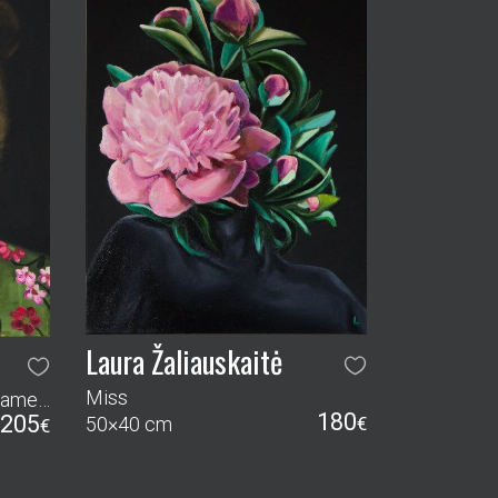
Laura Žaliauskaitė
Miss
Pievų rūbai (iš ciklo Auksiniame miške)
180
205
50×40 cm
€
€