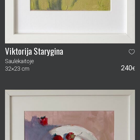
Viktorija Starygina
Saulėkaitoje
240
32×23 cm
€