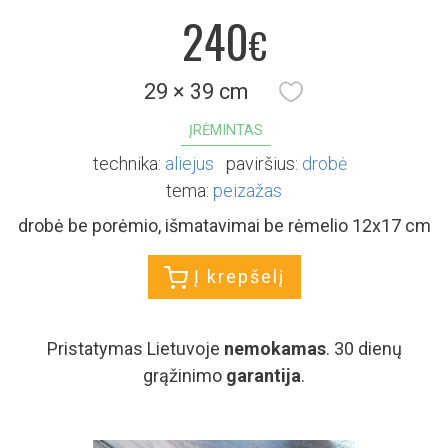
240
€
29 × 39 cm
ĮRĖMINTAS
technika:
aliejus
paviršius:
drobė
tema:
peizažas
drobė be porėmio, išmatavimai be rėmelio 12x17 cm
Į krepšelį
Pristatymas Lietuvoje
nemokamas
. 30 dienų
grąžinimo
garantija
.