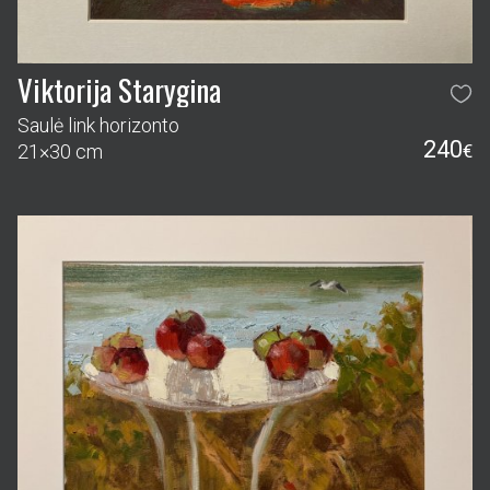
Viktorija Starygina
Saulė link horizonto
240
21×30 cm
€