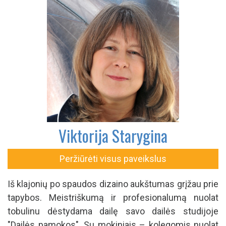
Viktorija Starygina
Peržiūrėti visus paveikslus
Iš klajonių po spaudos dizaino aukštumas grįžau prie
tapybos. Meistriškumą ir profesionalumą nuolat
tobulinu dėstydama dailę savo dailės studijoje
"Dailės pamokos". Su mokiniais – kolegomis nuolat