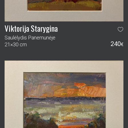
Viktorija Starygina
Saulėlydis Panemunėje
240
21×30 cm
€