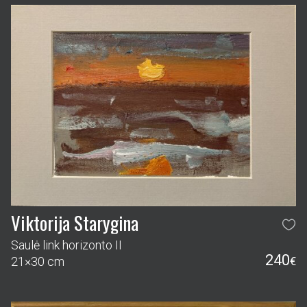
Viktorija Starygina
Saulė link horizonto II
240
21×30 cm
€