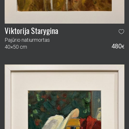
Viktorija Starygina
Pajūrio natiurmortas
480
40×50 cm
€