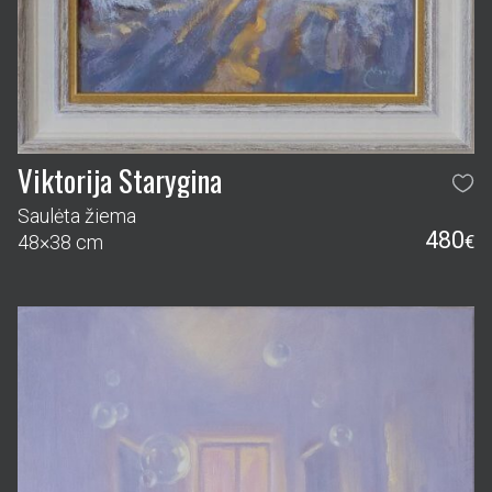
Viktorija Starygina
Saulėta žiema
480
48×38 cm
€