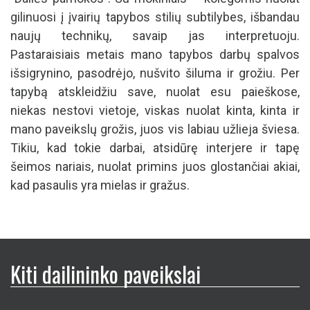
gilinuosi į įvairių tapybos stilių subtilybes, išbandau
naujų technikų, savaip jas interpretuoju.
Pastaraisiais metais mano tapybos darbų spalvos
išsigrynino, pasodrėjo, nušvito šiluma ir grožiu. Per
tapybą atskleidžiu save, nuolat esu paieškose,
niekas nestovi vietoje, viskas nuolat kinta, kinta ir
mano paveikslų grožis, juos vis labiau užlieja šviesa.
Tikiu, kad tokie darbai, atsidūrę interjere ir tapę
šeimos nariais, nuolat primins juos glostančiai akiai,
kad pasaulis yra mielas ir gražus.
Kiti dailininko paveikslai