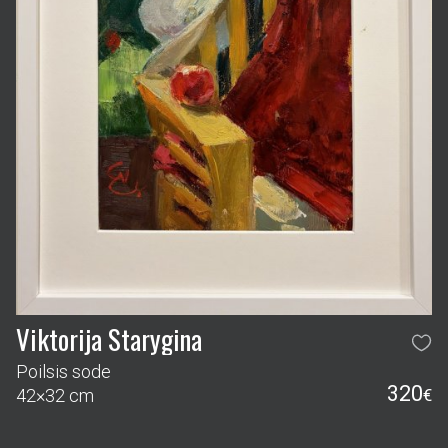
Viktorija Starygina
Poilsis sode
320
42×32 cm
€