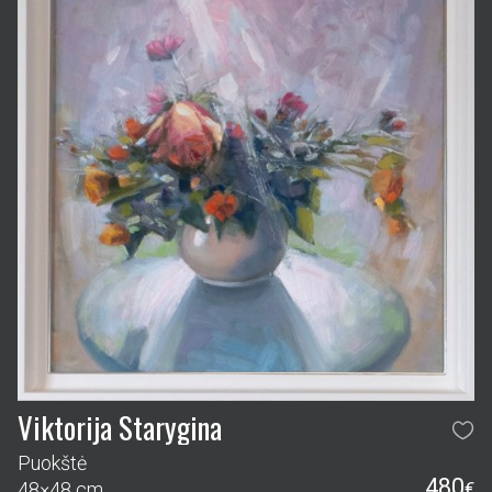
Viktorija Starygina
Puokštė
480
48×48 cm
€