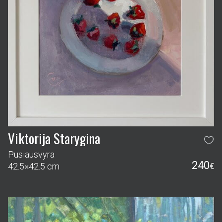
Viktorija Starygina
Pusiausvyra
240
42.5×42.5 cm
€