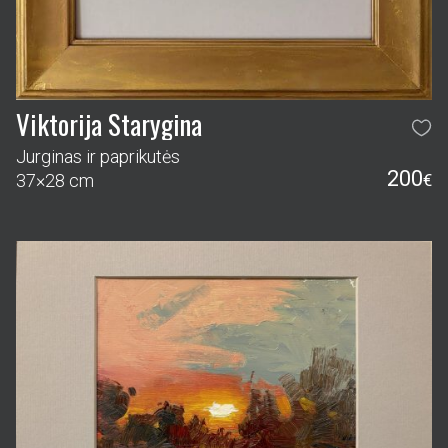
Viktorija Starygina
Jurginas ir paprikutės
200
37×28 cm
€