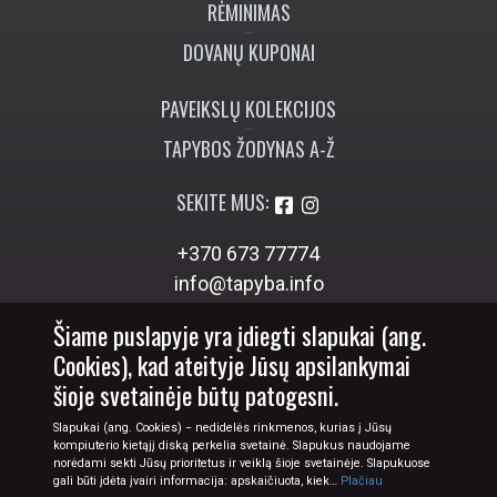
RĖMINIMAS
DOVANŲ KUPONAI
PAVEIKSLŲ KOLEKCIJOS
TAPYBOS ŽODYNAS A-Ž
SEKITE MUS:
+370 673 77774
info@tapyba.info
Šiame puslapyje yra įdiegti slapukai (ang.
Cookies), kad ateityje Jūsų apsilankymai
šioje svetainėje būtų patogesni.
Slapukai (ang. Cookies) − nedidelės rinkmenos, kurias į Jūsų
kompiuterio kietąjį diską perkelia svetainė. Slapukus naudojame
norėdami sekti Jūsų prioritetus ir veiklą šioje svetainėje. Slapukuose
gali būti įdėta įvairi informacija: apskaičiuota, kiek…
Plačiau