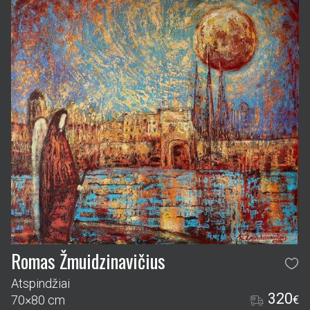
Romas Žmuidzinavičius
Atspindžiai
320
70×80 cm
€