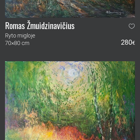
Romas Žmuidzinavičius
Ryto migloje
280
70×80 cm
€