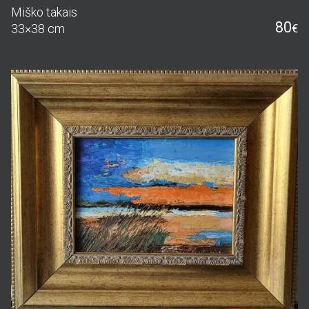
Miško takais
80
33×38 cm
€