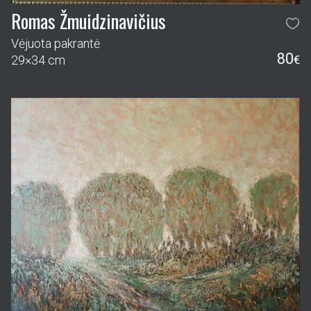
Romas Žmuidzinavičius
Vėjuota pakrantė
80
29×34 cm
€