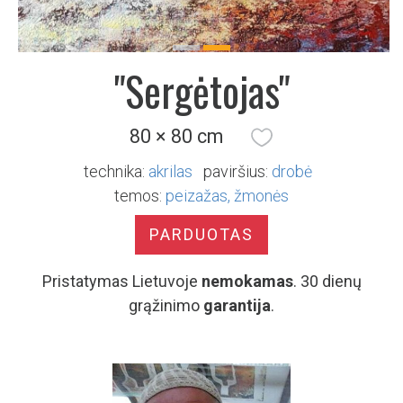
Previous
Next
"Sergėtojas"
80 × 80 cm
technika:
akrilas
paviršius:
drobė
temos:
peizažas
žmonės
PARDUOTAS
Pristatymas Lietuvoje
nemokamas
. 30 dienų
grąžinimo
garantija
.