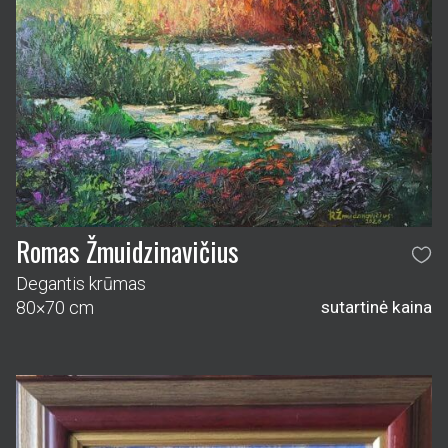
Romas Žmuidzinavičius
Degantis krūmas
80×70 cm
sutartinė kaina