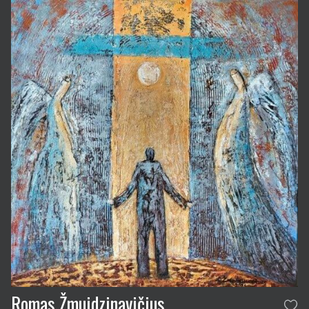
Romas Žmuidzinavičius