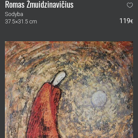
Romas Žmuidzinavičius
Sodyba
119
37.5×31.5 cm
€