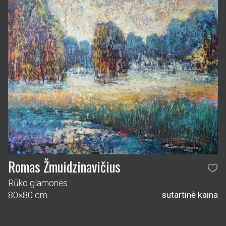
Romas Žmuidzinavičius
Rūko glamonės
80×80 cm
sutartinė kaina